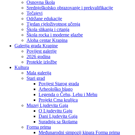
Osnovna škola
Srednjoškolsko obrazovanje i prekvalifikacije
Tečajevi
Održane edukacije
Tjedan cjeloživotnog učenja
Škola slikanja i crtanja
Škola rocka i moderne glazbe
Aloha centar Krapina
Galerija grada Krapine
Povijest galerije
2026 godina
Protekle izložbe
Kultura
Mala galerija
Stari grad
Povijest Starog grada
Arheološko blago
Legenda o Čehu, Lehu i Mehu
Projekt Crna kraljica
Muzej Ljudevita Gaja
O Ljudevitu Gaju
Dani Ljudevita Gaja
Suradnja sa školama
Forma prima
Međunarodni simpozij kipara Forma prima