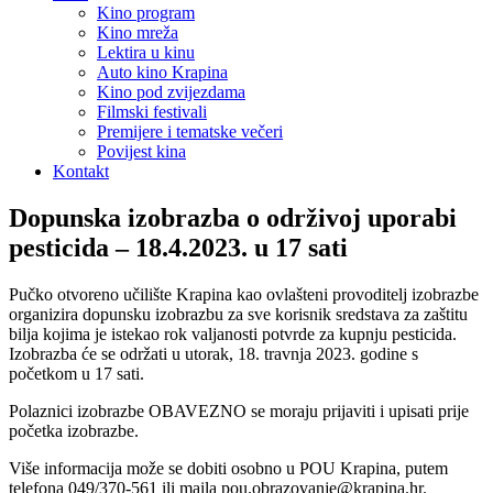
Kino program
Kino mreža
Lektira u kinu
Auto kino Krapina
Kino pod zvijezdama
Filmski festivali
Premijere i tematske večeri
Povijest kina
Kontakt
Dopunska izobrazba o održivoj uporabi
pesticida – 18.4.2023. u 17 sati
Pučko otvoreno učilište Krapina kao ovlašteni provoditelj izobrazbe
organizira dopunsku izobrazbu za sve korisnik sredstava za zaštitu
bilja kojima je istekao rok valjanosti potvrde za kupnju pesticida.
Izobrazba će se održati u utorak, 18. travnja 2023. godine s
početkom u 17 sati.
Polaznici izobrazbe OBAVEZNO se moraju prijaviti i upisati prije
početka izobrazbe.
Više informacija može se dobiti osobno u POU Krapina, putem
telefona 049/370-561 ili maila pou.obrazovanje@krapina.hr.