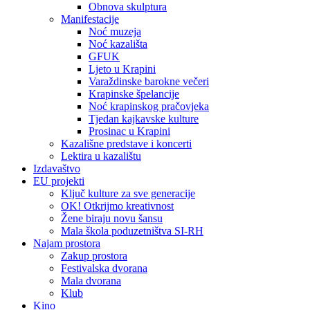
Obnova skulptura
Manifestacije
Noć muzeja
Noć kazališta
GFUK
Ljeto u Krapini
Varaždinske barokne večeri
Krapinske špelancije
Noć krapinskog pračovjeka
Tjedan kajkavske kulture
Prosinac u Krapini
Kazališne predstave i koncerti
Lektira u kazalištu
Izdavaštvo
EU projekti
Ključ kulture za sve generacije
OK! Otkrijmo kreativnost
Žene biraju novu šansu
Mala škola poduzetništva SI-RH
Najam prostora
Zakup prostora
Festivalska dvorana
Mala dvorana
Klub
Kino