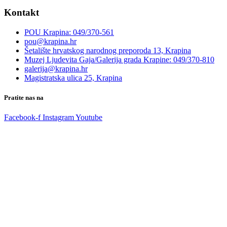
Kontakt
POU Krapina: 049/370-561
pou@krapina.hr
Šetalište hrvatskog narodnog preporoda 13, Krapina
Muzej Ljudevita Gaja/Galerija grada Krapine: 049/370-810
galerija@krapina.hr
Magistratska ulica 25, Krapina
Pratite nas na
Facebook-f
Instagram
Youtube