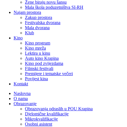
Žene biraju novu šansu
Mala škola poduzetništva SI-RH
Najam prostora
Zakup prostora
Festivalska dvorana
Mala dvorana
Klub
Kino
Kino program
Kino mreža
Lektira u kinu
Auto kino Krapina
Kino pod zvijezdama
Filmski festivali
Premijere i tematske večeri
Povijest kina
Kontakt
Naslovna
O nama
Obrazovanje
Obrazovanja odraslih u POU Krapina
Djelomične kvalifikacije
Mikrokvalifikacije
Osobni asistent