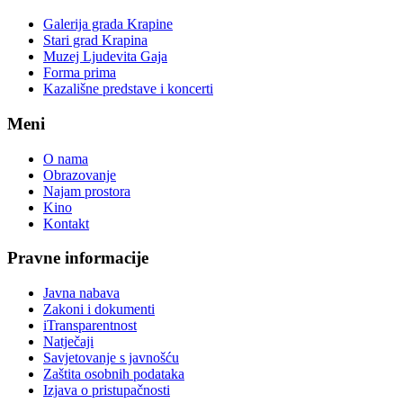
Galerija grada Krapine
Stari grad Krapina
Muzej Ljudevita Gaja
Forma prima
Kazališne predstave i koncerti
Meni
O nama
Obrazovanje
Najam prostora
Kino
Kontakt
Pravne informacije
Javna nabava
Zakoni i dokumenti
iTransparentnost
Natječaji
Savjetovanje s javnošću
Zaštita osobnih podataka
Izjava o pristupačnosti