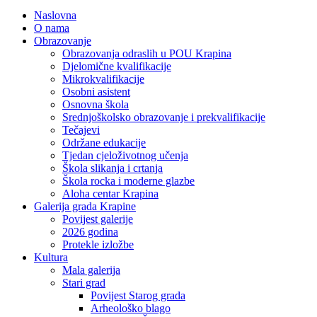
Naslovna
O nama
Obrazovanje
Obrazovanja odraslih u POU Krapina
Djelomične kvalifikacije
Mikrokvalifikacije
Osobni asistent
Osnovna škola
Srednjoškolsko obrazovanje i prekvalifikacije
Tečajevi
Održane edukacije
Tjedan cjeloživotnog učenja
Škola slikanja i crtanja
Škola rocka i moderne glazbe
Aloha centar Krapina
Galerija grada Krapine
Povijest galerije
2026 godina
Protekle izložbe
Kultura
Mala galerija
Stari grad
Povijest Starog grada
Arheološko blago