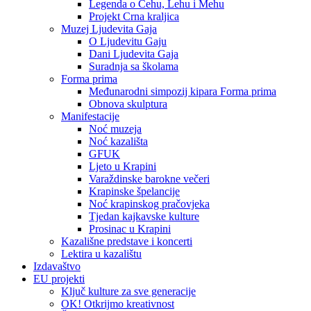
Legenda o Čehu, Lehu i Mehu
Projekt Crna kraljica
Muzej Ljudevita Gaja
O Ljudevitu Gaju
Dani Ljudevita Gaja
Suradnja sa školama
Forma prima
Međunarodni simpozij kipara Forma prima
Obnova skulptura
Manifestacije
Noć muzeja
Noć kazališta
GFUK
Ljeto u Krapini
Varaždinske barokne večeri
Krapinske špelancije
Noć krapinskog pračovjeka
Tjedan kajkavske kulture
Prosinac u Krapini
Kazališne predstave i koncerti
Lektira u kazalištu
Izdavaštvo
EU projekti
Ključ kulture za sve generacije
OK! Otkrijmo kreativnost