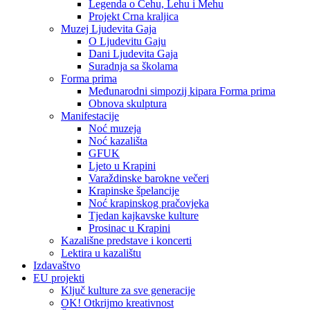
Legenda o Čehu, Lehu i Mehu
Projekt Crna kraljica
Muzej Ljudevita Gaja
O Ljudevitu Gaju
Dani Ljudevita Gaja
Suradnja sa školama
Forma prima
Međunarodni simpozij kipara Forma prima
Obnova skulptura
Manifestacije
Noć muzeja
Noć kazališta
GFUK
Ljeto u Krapini
Varaždinske barokne večeri
Krapinske špelancije
Noć krapinskog pračovjeka
Tjedan kajkavske kulture
Prosinac u Krapini
Kazališne predstave i koncerti
Lektira u kazalištu
Izdavaštvo
EU projekti
Ključ kulture za sve generacije
OK! Otkrijmo kreativnost