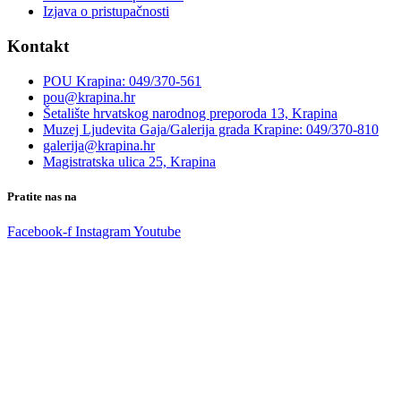
Izjava o pristupačnosti
Kontakt
POU Krapina: 049/370-561
pou@krapina.hr
Šetalište hrvatskog narodnog preporoda 13, Krapina
Muzej Ljudevita Gaja/Galerija grada Krapine: 049/370-810
galerija@krapina.hr
Magistratska ulica 25, Krapina
Pratite nas na
Facebook-f
Instagram
Youtube