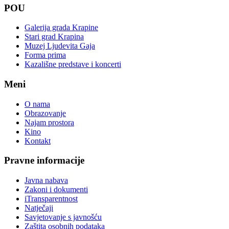
POU
Galerija grada Krapine
Stari grad Krapina
Muzej Ljudevita Gaja
Forma prima
Kazališne predstave i koncerti
Meni
O nama
Obrazovanje
Najam prostora
Kino
Kontakt
Pravne informacije
Javna nabava
Zakoni i dokumenti
iTransparentnost
Natječaji
Savjetovanje s javnošću
Zaštita osobnih podataka