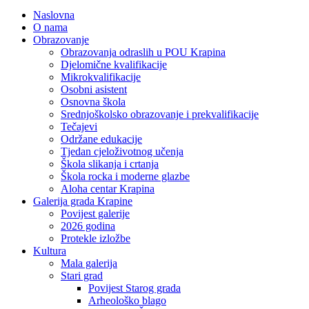
Naslovna
O nama
Obrazovanje
Obrazovanja odraslih u POU Krapina
Djelomične kvalifikacije
Mikrokvalifikacije
Osobni asistent
Osnovna škola
Srednjoškolsko obrazovanje i prekvalifikacije
Tečajevi
Održane edukacije
Tjedan cjeloživotnog učenja
Škola slikanja i crtanja
Škola rocka i moderne glazbe
Aloha centar Krapina
Galerija grada Krapine
Povijest galerije
2026 godina
Protekle izložbe
Kultura
Mala galerija
Stari grad
Povijest Starog grada
Arheološko blago