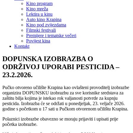
Kino program
Kino mreža
Lektira u kinu
Auto kino Krapina
Kino pod zvijezdama
Filmski festivali
Premijere i tematske večeri
Povijest kina
Kontakt
DOPUNSKA IZOBRAZBA O
ODRŽIVOJ UPORABI PESTICIDA –
23.2.2026.
Pučko otvoreno učilište Krapina kao ovlašteni provoditelj izobrazbe
organizira DOPUNSKU izobrazbu za sve korisnike sredstava za
zaštitu bilja kojima je istekao rok valjanosti potvrde za kupnju
pesticida. Izobrazba će se održati u ponedjeljak, 23. veljače 2026.
godine s početkom u 17 sati u Pučkom otvorenom učilištu Krapina.
Polaznici izobrazbe obavezno se moraju prijaviti i upisati prije
početka izobrazbe.