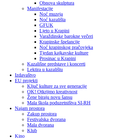
Obnova skulptura
Manifestacije
Noć muzeja
Noć kazališta
GFUK
Ljeto u Krapini
Varaždinske barokne večeri
Krapinske špelancije
Noć krapinskog pračovjeka
Tjedan kajkavske kulture
Prosinac u Krapini
Kazališne predstave i koncerti
Lektira u kazalištu
Izdavaštvo
EU projekti
Ključ kulture za sve generacije
OK! Otkrijmo kreativnost
Žene biraju novu šansu
Mala škola poduzetništva SI-RH
Najam prostora
Zakup prostora
Festivalska dvorana
Mala dvorana
Klub
Kino