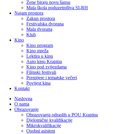
Žene biraju novu šansu
Mala škola poduzetništva SI-RH
Najam prostora
Zakup prostora
Festivalska dvorana
Mala dvorana
Klub
Kino
Kino program
Kino mreža
Lektira u kinu
Auto kino Krapina
Kino pod zvijezdama
Filmski festivali
Premijere i tematske večeri
Povijest kina
Kontakt
Naslovna
O nama
Obrazovanje
Obrazovanja odraslih u POU Krapina
Djelomične kvalifikacije
Mikrokvalifikacije
Osobni asistent