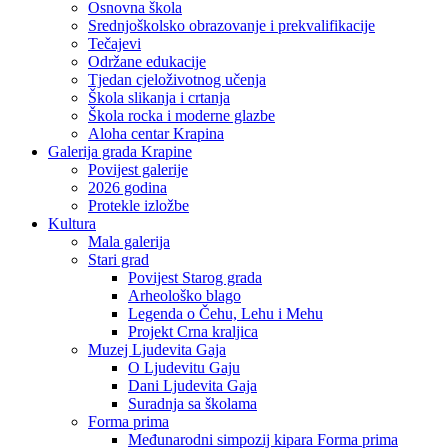
Osnovna škola
Srednjoškolsko obrazovanje i prekvalifikacije
Tečajevi
Održane edukacije
Tjedan cjeloživotnog učenja
Škola slikanja i crtanja
Škola rocka i moderne glazbe
Aloha centar Krapina
Galerija grada Krapine
Povijest galerije
2026 godina
Protekle izložbe
Kultura
Mala galerija
Stari grad
Povijest Starog grada
Arheološko blago
Legenda o Čehu, Lehu i Mehu
Projekt Crna kraljica
Muzej Ljudevita Gaja
O Ljudevitu Gaju
Dani Ljudevita Gaja
Suradnja sa školama
Forma prima
Međunarodni simpozij kipara Forma prima