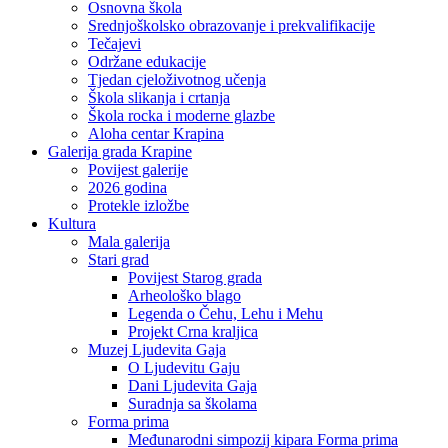
Osnovna škola
Srednjoškolsko obrazovanje i prekvalifikacije
Tečajevi
Održane edukacije
Tjedan cjeloživotnog učenja
Škola slikanja i crtanja
Škola rocka i moderne glazbe
Aloha centar Krapina
Galerija grada Krapine
Povijest galerije
2026 godina
Protekle izložbe
Kultura
Mala galerija
Stari grad
Povijest Starog grada
Arheološko blago
Legenda o Čehu, Lehu i Mehu
Projekt Crna kraljica
Muzej Ljudevita Gaja
O Ljudevitu Gaju
Dani Ljudevita Gaja
Suradnja sa školama
Forma prima
Međunarodni simpozij kipara Forma prima