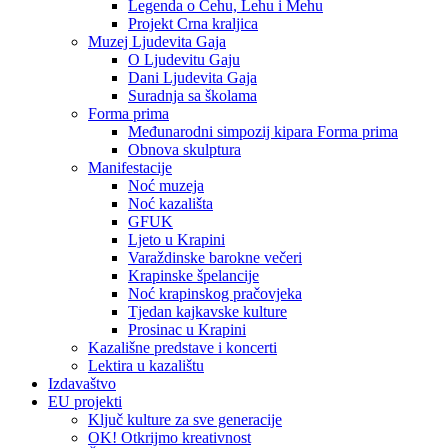
Legenda o Čehu, Lehu i Mehu
Projekt Crna kraljica
Muzej Ljudevita Gaja
O Ljudevitu Gaju
Dani Ljudevita Gaja
Suradnja sa školama
Forma prima
Međunarodni simpozij kipara Forma prima
Obnova skulptura
Manifestacije
Noć muzeja
Noć kazališta
GFUK
Ljeto u Krapini
Varaždinske barokne večeri
Krapinske špelancije
Noć krapinskog pračovjeka
Tjedan kajkavske kulture
Prosinac u Krapini
Kazališne predstave i koncerti
Lektira u kazalištu
Izdavaštvo
EU projekti
Ključ kulture za sve generacije
OK! Otkrijmo kreativnost