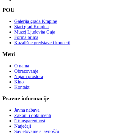
POU
Galerija grada Krapine
Stari grad Krapina
Muzej Ljudevita Gaja
Forma prima
Kazališne predstave i koncerti
Meni
O nama
Obrazovanje
Najam prostora
Kino
Kontakt
Pravne informacije
Javna nabava
Zakoni i dokumenti
iTransparentnost
Natječaji
Savjetovanje s javnošću