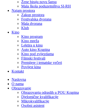
Žene biraju novu šansu
Mala škola poduzetništva SI-RH
Najam prostora
Zakup prostora
Festivalska dvorana
Mala dvorana
Klub
Kino
Kino program
Kino mreža
Lektira u kinu
Auto kino Krapina
Kino pod zvijezdama
Filmski festivali
Premijere i tematske večeri
Povijest kina
Kontakt
Naslovna
O nama
Obrazovanje
Obrazovanja odraslih u POU Krapina
Djelomične kvalifikacije
Mikrokvalifikacije
Osobni asistent