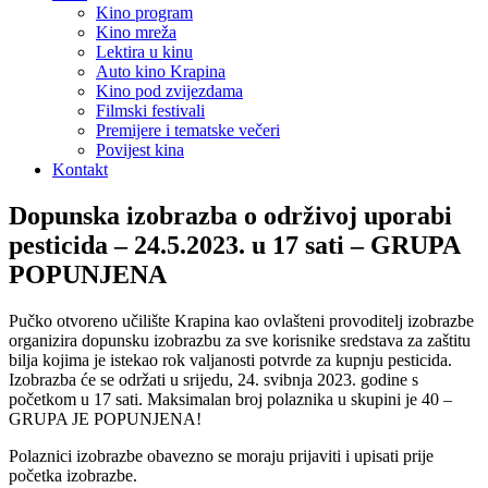
Kino program
Kino mreža
Lektira u kinu
Auto kino Krapina
Kino pod zvijezdama
Filmski festivali
Premijere i tematske večeri
Povijest kina
Kontakt
Dopunska izobrazba o održivoj uporabi
pesticida – 24.5.2023. u 17 sati – GRUPA
POPUNJENA
Pučko otvoreno učilište Krapina kao ovlašteni provoditelj izobrazbe
organizira dopunsku izobrazbu za sve korisnike sredstava za zaštitu
bilja kojima je istekao rok valjanosti potvrde za kupnju pesticida.
Izobrazba će se održati u srijedu, 24. svibnja 2023. godine s
početkom u 17 sati. Maksimalan broj polaznika u skupini je 40 –
GRUPA JE POPUNJENA!
Polaznici izobrazbe obavezno se moraju prijaviti i upisati prije
početka izobrazbe.