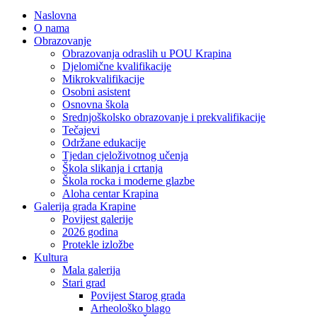
Naslovna
O nama
Obrazovanje
Obrazovanja odraslih u POU Krapina
Djelomične kvalifikacije
Mikrokvalifikacije
Osobni asistent
Osnovna škola
Srednjoškolsko obrazovanje i prekvalifikacije
Tečajevi
Održane edukacije
Tjedan cjeloživotnog učenja
Škola slikanja i crtanja
Škola rocka i moderne glazbe
Aloha centar Krapina
Galerija grada Krapine
Povijest galerije
2026 godina
Protekle izložbe
Kultura
Mala galerija
Stari grad
Povijest Starog grada
Arheološko blago