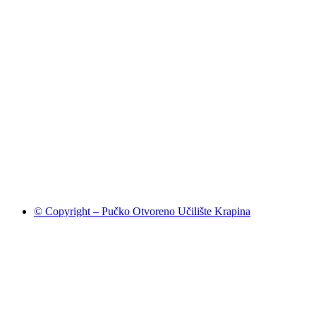
© Copyright – Pučko Otvoreno Učilište Krapina