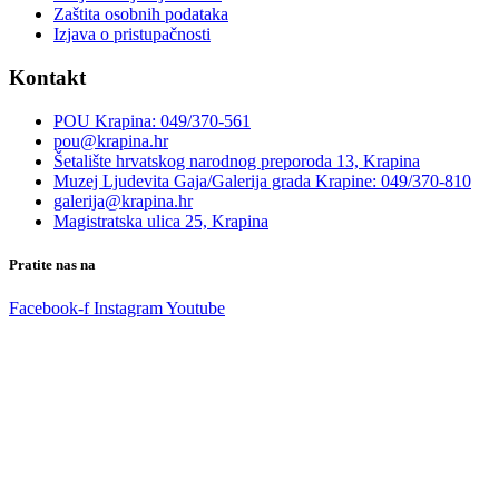
Zaštita osobnih podataka
Izjava o pristupačnosti
Kontakt
POU Krapina: 049/370-561
pou@krapina.hr
Šetalište hrvatskog narodnog preporoda 13, Krapina
Muzej Ljudevita Gaja/Galerija grada Krapine: 049/370-810
galerija@krapina.hr
Magistratska ulica 25, Krapina
Pratite nas na
Facebook-f
Instagram
Youtube