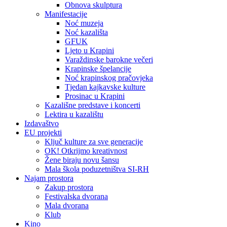
Obnova skulptura
Manifestacije
Noć muzeja
Noć kazališta
GFUK
Ljeto u Krapini
Varaždinske barokne večeri
Krapinske špelancije
Noć krapinskog pračovjeka
Tjedan kajkavske kulture
Prosinac u Krapini
Kazališne predstave i koncerti
Lektira u kazalištu
Izdavaštvo
EU projekti
Ključ kulture za sve generacije
OK! Otkrijmo kreativnost
Žene biraju novu šansu
Mala škola poduzetništva SI-RH
Najam prostora
Zakup prostora
Festivalska dvorana
Mala dvorana
Klub
Kino