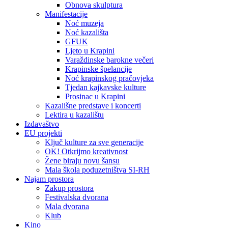
Obnova skulptura
Manifestacije
Noć muzeja
Noć kazališta
GFUK
Ljeto u Krapini
Varaždinske barokne večeri
Krapinske špelancije
Noć krapinskog pračovjeka
Tjedan kajkavske kulture
Prosinac u Krapini
Kazališne predstave i koncerti
Lektira u kazalištu
Izdavaštvo
EU projekti
Ključ kulture za sve generacije
OK! Otkrijmo kreativnost
Žene biraju novu šansu
Mala škola poduzetništva SI-RH
Najam prostora
Zakup prostora
Festivalska dvorana
Mala dvorana
Klub
Kino