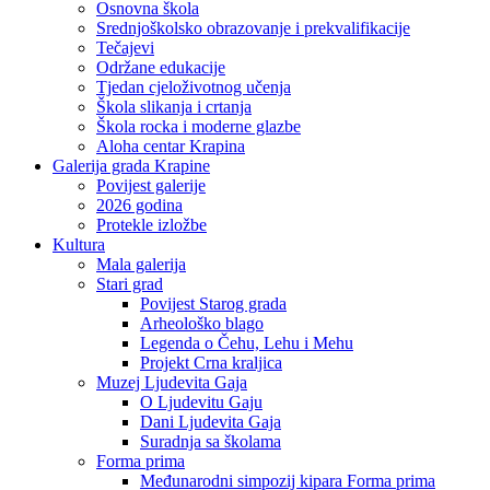
Osnovna škola
Srednjoškolsko obrazovanje i prekvalifikacije
Tečajevi
Održane edukacije
Tjedan cjeloživotnog učenja
Škola slikanja i crtanja
Škola rocka i moderne glazbe
Aloha centar Krapina
Galerija grada Krapine
Povijest galerije
2026 godina
Protekle izložbe
Kultura
Mala galerija
Stari grad
Povijest Starog grada
Arheološko blago
Legenda o Čehu, Lehu i Mehu
Projekt Crna kraljica
Muzej Ljudevita Gaja
O Ljudevitu Gaju
Dani Ljudevita Gaja
Suradnja sa školama
Forma prima
Međunarodni simpozij kipara Forma prima