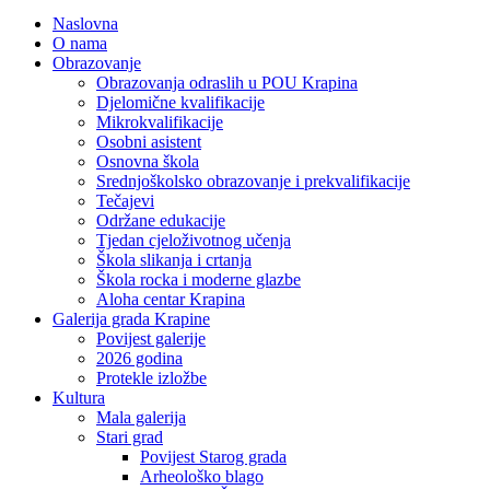
Naslovna
O nama
Obrazovanje
Obrazovanja odraslih u POU Krapina
Djelomične kvalifikacije
Mikrokvalifikacije
Osobni asistent
Osnovna škola
Srednjoškolsko obrazovanje i prekvalifikacije
Tečajevi
Održane edukacije
Tjedan cjeloživotnog učenja
Škola slikanja i crtanja
Škola rocka i moderne glazbe
Aloha centar Krapina
Galerija grada Krapine
Povijest galerije
2026 godina
Protekle izložbe
Kultura
Mala galerija
Stari grad
Povijest Starog grada
Arheološko blago