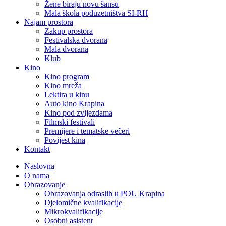
Žene biraju novu šansu
Mala škola poduzetništva SI-RH
Najam prostora
Zakup prostora
Festivalska dvorana
Mala dvorana
Klub
Kino
Kino program
Kino mreža
Lektira u kinu
Auto kino Krapina
Kino pod zvijezdama
Filmski festivali
Premijere i tematske večeri
Povijest kina
Kontakt
Naslovna
O nama
Obrazovanje
Obrazovanja odraslih u POU Krapina
Djelomične kvalifikacije
Mikrokvalifikacije
Osobni asistent