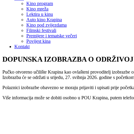
Kino program
Kino mreža
Lektira u kinu
Auto kino Krapina
Kino pod zvijezdama
Filmski festivali
Premijere i tematske večeri
Povijest kina
Kontakt
DOPUNSKA IZOBRAZBA O ODRŽIVOJ UP
Pučko otvoreno učilište Krapina kao ovlašteni provoditelj izobrazbe o
Izobrazba će se održati u srijedu, 27. svibnja 2026. godine s početk
Polaznici izobrazbe obavezno se moraju prijaviti i upisati prije početk
Više informacija može se dobiti osobno u POU Krapina, putem telefo