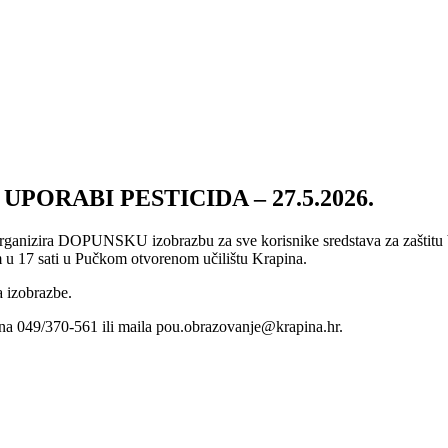
ORABI PESTICIDA – 27.5.2026.
rganizira DOPUNSKU izobrazbu za sve korisnike sredstava za zaštitu bil
om u 17 sati u Pučkom otvorenom učilištu Krapina.
a izobrazbe.
na 049/370-561 ili maila pou.obrazovanje@krapina.hr.