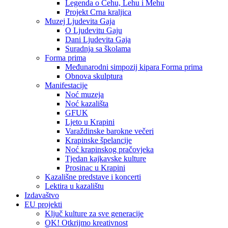
Legenda o Čehu, Lehu i Mehu
Projekt Crna kraljica
Muzej Ljudevita Gaja
O Ljudevitu Gaju
Dani Ljudevita Gaja
Suradnja sa školama
Forma prima
Međunarodni simpozij kipara Forma prima
Obnova skulptura
Manifestacije
Noć muzeja
Noć kazališta
GFUK
Ljeto u Krapini
Varaždinske barokne večeri
Krapinske špelancije
Noć krapinskog pračovjeka
Tjedan kajkavske kulture
Prosinac u Krapini
Kazališne predstave i koncerti
Lektira u kazalištu
Izdavaštvo
EU projekti
Ključ kulture za sve generacije
OK! Otkrijmo kreativnost