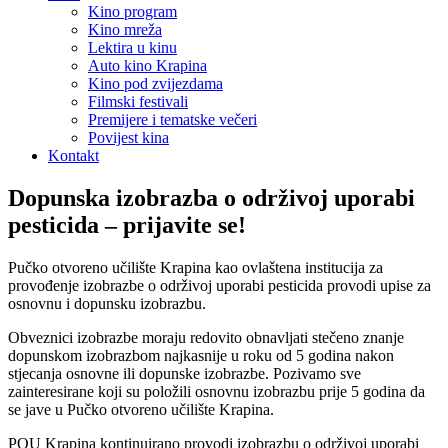
Kino program
Kino mreža
Lektira u kinu
Auto kino Krapina
Kino pod zvijezdama
Filmski festivali
Premijere i tematske večeri
Povijest kina
Kontakt
Dopunska izobrazba o održivoj uporabi
pesticida – prijavite se!
Pučko otvoreno učilište Krapina kao ovlaštena institucija za
provođenje izobrazbe o održivoj uporabi pesticida provodi upise za
osnovnu i dopunsku izobrazbu.
Obveznici izobrazbe moraju redovito obnavljati stečeno znanje
dopunskom izobrazbom najkasnije u roku od 5 godina nakon
stjecanja osnovne ili dopunske izobrazbe. Pozivamo sve
zainteresirane koji su položili osnovnu izobrazbu prije 5 godina da
se jave u Pučko otvoreno učilište Krapina.
POU Krapina kontinuirano provodi izobrazbu o održivoj uporabi