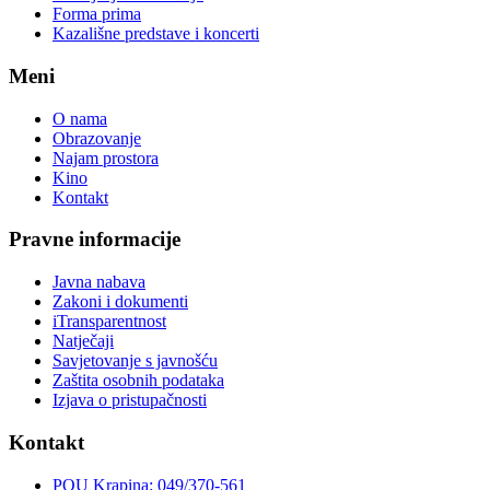
Forma prima
Kazališne predstave i koncerti
Meni
O nama
Obrazovanje
Najam prostora
Kino
Kontakt
Pravne informacije
Javna nabava
Zakoni i dokumenti
iTransparentnost
Natječaji
Savjetovanje s javnošću
Zaštita osobnih podataka
Izjava o pristupačnosti
Kontakt
POU Krapina: 049/370-561