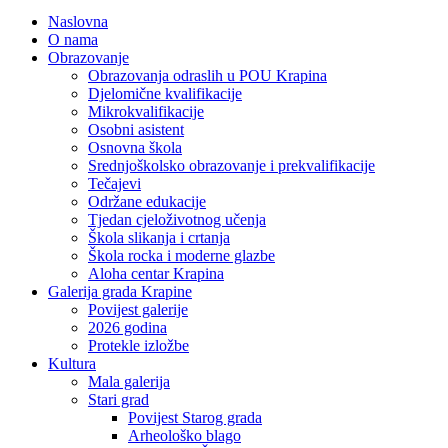
Naslovna
O nama
Obrazovanje
Obrazovanja odraslih u POU Krapina
Djelomične kvalifikacije
Mikrokvalifikacije
Osobni asistent
Osnovna škola
Srednjoškolsko obrazovanje i prekvalifikacije
Tečajevi
Održane edukacije
Tjedan cjeloživotnog učenja
Škola slikanja i crtanja
Škola rocka i moderne glazbe
Aloha centar Krapina
Galerija grada Krapine
Povijest galerije
2026 godina
Protekle izložbe
Kultura
Mala galerija
Stari grad
Povijest Starog grada
Arheološko blago