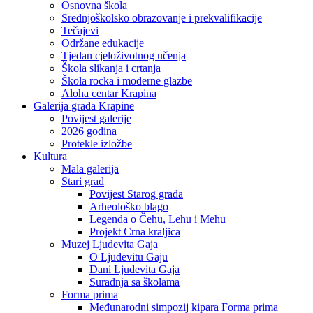
Osnovna škola
Srednjoškolsko obrazovanje i prekvalifikacije
Tečajevi
Održane edukacije
Tjedan cjeloživotnog učenja
Škola slikanja i crtanja
Škola rocka i moderne glazbe
Aloha centar Krapina
Galerija grada Krapine
Povijest galerije
2026 godina
Protekle izložbe
Kultura
Mala galerija
Stari grad
Povijest Starog grada
Arheološko blago
Legenda o Čehu, Lehu i Mehu
Projekt Crna kraljica
Muzej Ljudevita Gaja
O Ljudevitu Gaju
Dani Ljudevita Gaja
Suradnja sa školama
Forma prima
Međunarodni simpozij kipara Forma prima