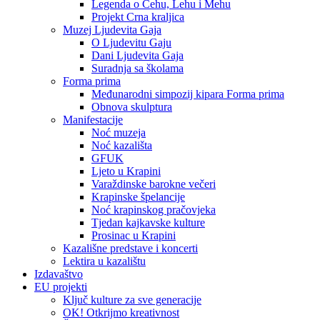
Legenda o Čehu, Lehu i Mehu
Projekt Crna kraljica
Muzej Ljudevita Gaja
O Ljudevitu Gaju
Dani Ljudevita Gaja
Suradnja sa školama
Forma prima
Međunarodni simpozij kipara Forma prima
Obnova skulptura
Manifestacije
Noć muzeja
Noć kazališta
GFUK
Ljeto u Krapini
Varaždinske barokne večeri
Krapinske špelancije
Noć krapinskog pračovjeka
Tjedan kajkavske kulture
Prosinac u Krapini
Kazališne predstave i koncerti
Lektira u kazalištu
Izdavaštvo
EU projekti
Ključ kulture za sve generacije
OK! Otkrijmo kreativnost