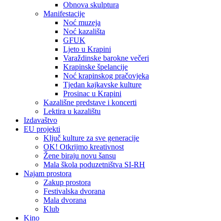
Obnova skulptura
Manifestacije
Noć muzeja
Noć kazališta
GFUK
Ljeto u Krapini
Varaždinske barokne večeri
Krapinske špelancije
Noć krapinskog pračovjeka
Tjedan kajkavske kulture
Prosinac u Krapini
Kazališne predstave i koncerti
Lektira u kazalištu
Izdavaštvo
EU projekti
Ključ kulture za sve generacije
OK! Otkrijmo kreativnost
Žene biraju novu šansu
Mala škola poduzetništva SI-RH
Najam prostora
Zakup prostora
Festivalska dvorana
Mala dvorana
Klub
Kino