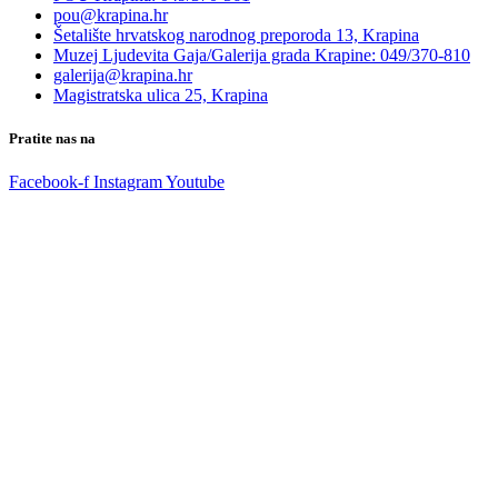
pou@krapina.hr
Šetalište hrvatskog narodnog preporoda 13, Krapina
Muzej Ljudevita Gaja/Galerija grada Krapine: 049/370-810
galerija@krapina.hr
Magistratska ulica 25, Krapina
Pratite nas na
Facebook-f
Instagram
Youtube