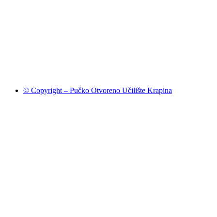
© Copyright – Pučko Otvoreno Učilište Krapina