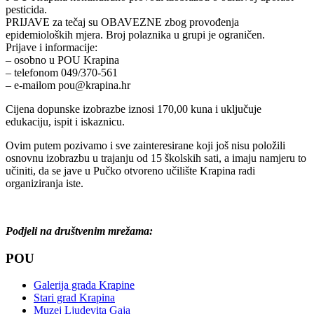
pesticida.
PRIJAVE za tečaj su OBAVEZNE zbog provođenja
epidemioloških mjera. Broj polaznika u grupi je ograničen.
Prijave i informacije:
– osobno u POU Krapina
– telefonom 049/370-561
– e-mailom pou@krapina.hr
Cijena dopunske izobrazbe iznosi 170,00 kuna i uključuje
edukaciju, ispit i iskaznicu.
Ovim putem pozivamo i sve zainteresirane koji još nisu položili
osnovnu izobrazbu u trajanju od 15 školskih sati, a imaju namjeru to
učiniti, da se jave u Pučko otvoreno učilište Krapina radi
organiziranja iste.
Podjeli na društvenim mrežama:
POU
Galerija grada Krapine
Stari grad Krapina
Muzej Ljudevita Gaja