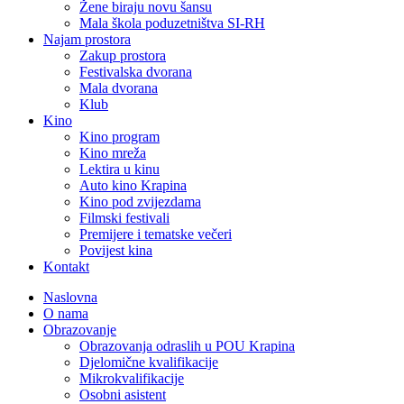
Žene biraju novu šansu
Mala škola poduzetništva SI-RH
Najam prostora
Zakup prostora
Festivalska dvorana
Mala dvorana
Klub
Kino
Kino program
Kino mreža
Lektira u kinu
Auto kino Krapina
Kino pod zvijezdama
Filmski festivali
Premijere i tematske večeri
Povijest kina
Kontakt
Naslovna
O nama
Obrazovanje
Obrazovanja odraslih u POU Krapina
Djelomične kvalifikacije
Mikrokvalifikacije
Osobni asistent