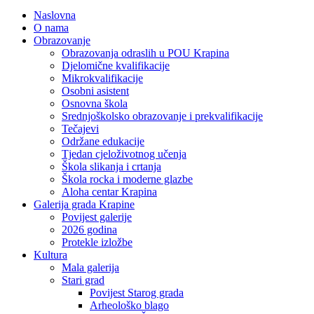
Naslovna
O nama
Obrazovanje
Obrazovanja odraslih u POU Krapina
Djelomične kvalifikacije
Mikrokvalifikacije
Osobni asistent
Osnovna škola
Srednjoškolsko obrazovanje i prekvalifikacije
Tečajevi
Održane edukacije
Tjedan cjeloživotnog učenja
Škola slikanja i crtanja
Škola rocka i moderne glazbe
Aloha centar Krapina
Galerija grada Krapine
Povijest galerije
2026 godina
Protekle izložbe
Kultura
Mala galerija
Stari grad
Povijest Starog grada
Arheološko blago