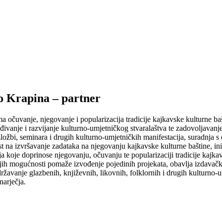
o Krapina – partner
a očuvanje, njegovanje i popularizacija tradicije kajkavske kulturne baš
ivanje i razvijanje kulturno-umjetničkog stvaralaštva te zadovoljavanje 
izložbi, seminara i drugih kulturno-umjetničkih manifestacija, suradnja
st na izvršavanje zadataka na njegovanju kajkavske kulturne baštine, ini
ija koje doprinose njegovanju, očuvanju te popularizaciji tradicije kajk
vojih mogućnosti pomaže izvođenje pojedinih projekata, obavlja izdavač
 održavanje glazbenih, književnih, likovnih, folklornih i drugih kulturno
narječja.