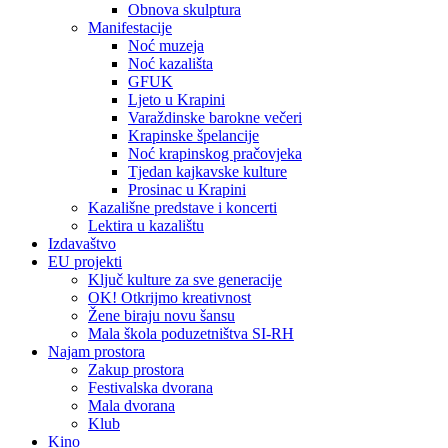
Obnova skulptura
Manifestacije
Noć muzeja
Noć kazališta
GFUK
Ljeto u Krapini
Varaždinske barokne večeri
Krapinske špelancije
Noć krapinskog pračovjeka
Tjedan kajkavske kulture
Prosinac u Krapini
Kazališne predstave i koncerti
Lektira u kazalištu
Izdavaštvo
EU projekti
Ključ kulture za sve generacije
OK! Otkrijmo kreativnost
Žene biraju novu šansu
Mala škola poduzetništva SI-RH
Najam prostora
Zakup prostora
Festivalska dvorana
Mala dvorana
Klub
Kino