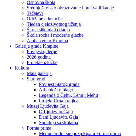
Osnovna škola
Srednjoškolsko obrazovanje i prekvalifikacije
Tečajevi
Održane edukacije
Tjedan cjeloživotnog učenja
Škola slikanja i crtanja
Škola rocka i moderne glazbe
Aloha centar Krapina
Galerija grada Krapine
Povijest galerije
2026 godina
Protekle izložbe
Kultura
Mala galerija
Stari grad
Povijest Starog grada
Arheološko blago
Legenda o Čehu, Lehu i Mehu
Projekt Crna kraljica
Muzej Ljudevita Gaja
O Ljudevitu Gaju
Dani Ljudevita Gaja
Suradnja sa školama
Forma prima
Međunarodni simpozij kipara Forma prima