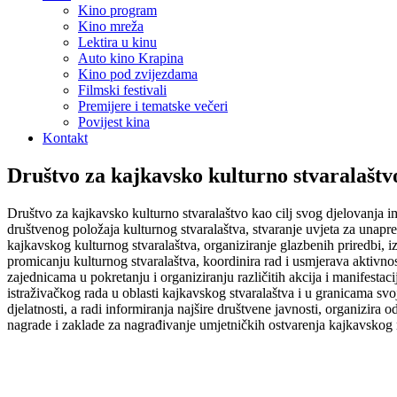
Kino program
Kino mreža
Lektira u kinu
Auto kino Krapina
Kino pod zvijezdama
Filmski festivali
Premijere i tematske večeri
Povijest kina
Kontakt
Društvo za kajkavsko kulturno stvaralaštv
Društvo za kajkavsko kulturno stvaralaštvo kao cilj svog djelovanja im
društvenog položaja kulturnog stvaralaštva, stvaranje uvjeta za unapređ
kajkavskog kulturnog stvaralaštva, organiziranje glazbenih priredbi, 
promicanju kulturnog stvaralaštva, koordinira rad i usmjerava aktivno
zajednicama u pokretanju i organiziranju različitih akcija i manifestac
istraživačkog rada u oblasti kajkavskog stvaralaštva i u granicama s
djelatnosti, a radi informiranja najšire društvene javnosti, organizira
nagrade i zaklade za nagrađivanje umjetničkih ostvarenja kajkavskog 