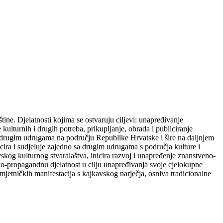
tine. Djelatnosti kojima se ostvaruju ciljevi: unapređivanje
kulturnih i drugih potreba, prikupljanje, obrada i publiciranje
 s drugim udrugama na području Republike Hrvatske i šire na daljnjem
cira i sudjeluje zajedno sa drugim udrugama s područja kulture i
avskog kulturnog stvaralaštva, inicira razvoj i unapređenje znanstveno-
ko-propagandnu djelatnost u cilju unapređivanja svoje cjelokupne
-umjetničkih manifestacija s kajkavskog narječja, osniva tradicionalne