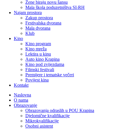
Žene biraju novu šansu
Mala škola poduzetništva SI-RH
Najam prostora
Zakup prostora
Festivalska dvorana
Mala dvorana
Klub
Kino
Kino program
Kino mreža
Lektira u kinu
Auto kino Krapina
Kino pod zvijezdama
Filmski festivali
Premijere i tematske večeri
Povijest kina
Kontakt
Naslovna
O nama
Obrazovanje
Obrazovanja odraslih u POU Krapina
Djelomične kvalifikacije
Mikrokvalifikacije
Osobni asistent