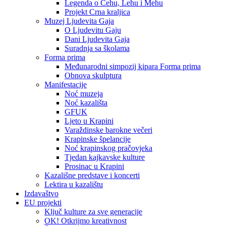
Legenda o Čehu, Lehu i Mehu
Projekt Crna kraljica
Muzej Ljudevita Gaja
O Ljudevitu Gaju
Dani Ljudevita Gaja
Suradnja sa školama
Forma prima
Međunarodni simpozij kipara Forma prima
Obnova skulptura
Manifestacije
Noć muzeja
Noć kazališta
GFUK
Ljeto u Krapini
Varaždinske barokne večeri
Krapinske špelancije
Noć krapinskog pračovjeka
Tjedan kajkavske kulture
Prosinac u Krapini
Kazališne predstave i koncerti
Lektira u kazalištu
Izdavaštvo
EU projekti
Ključ kulture za sve generacije
OK! Otkrijmo kreativnost