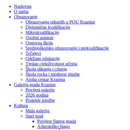
Naslovna
O nama
Obrazovanje
Obrazovanja odraslih u POU Krapina
Djelomične kvalifikacije
Mikrokvalifikacije
Osobni asistent
Osnovna škola
Srednjoškolsko obrazovanje i prekvalifikacije
Tečajevi
Održane edukacije
Tjedan cjeloživotnog učenja
Škola slikanja i crtanja
Škola rocka i moderne glazbe
Aloha centar Krapina
Galerija grada Krapine
Povijest galerije
2026 godina
Protekle izložbe
Kultura
Mala galerija
Stari grad
Povijest Starog grada
Arheološko blago