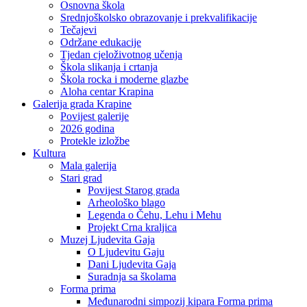
Osnovna škola
Srednjoškolsko obrazovanje i prekvalifikacije
Tečajevi
Održane edukacije
Tjedan cjeloživotnog učenja
Škola slikanja i crtanja
Škola rocka i moderne glazbe
Aloha centar Krapina
Galerija grada Krapine
Povijest galerije
2026 godina
Protekle izložbe
Kultura
Mala galerija
Stari grad
Povijest Starog grada
Arheološko blago
Legenda o Čehu, Lehu i Mehu
Projekt Crna kraljica
Muzej Ljudevita Gaja
O Ljudevitu Gaju
Dani Ljudevita Gaja
Suradnja sa školama
Forma prima
Međunarodni simpozij kipara Forma prima