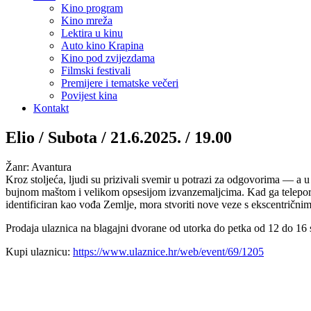
Kino program
Kino mreža
Lektira u kinu
Auto kino Krapina
Kino pod zvijezdama
Filmski festivali
Premijere i tematske večeri
Povijest kina
Kontakt
Elio / Subota / 21.6.2025. / 19.00
Žanr: Avantura
Kroz stoljeća, ljudi su prizivali svemir u potrazi za odgovorima — 
bujnom maštom i velikom opsesijom izvanzemaljcima. Kad ga teleport
identificiran kao vođa Zemlje, mora stvoriti nove veze s ekscentričnim i
Prodaja ulaznica na blagajni dvorane od utorka do petka od 12 do 16 s
Kupi ulaznicu:
https://www.ulaznice.hr/web/event/69/1205