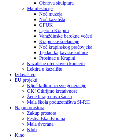
Obnova skulptura
Manifestacije
Noć muzeja
Noć kazališta
GFUK
Ljeto u Krapini
Varaždinske barokne večeri
Krapinske špelancije
Noć krapinskog pračovjeka
Tjedan kajkavske kulture
Prosinac u Krapini
Kazališne predstave i koncerti
Lektira u kazalištu
Izdavaštvo
EU projekti
Ključ kulture za sve generacije
OK! Otkrijmo kreativnost
Žene biraju novu šansu
Mala škola poduzetništva SI-RH
Najam prostora
Zakup prostora
Festivalska dvorana
Mala dvorana
Klub
Kino