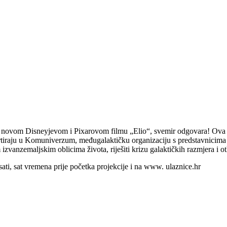
a u novom Disneyjevom i Pixarovom filmu „Elio“, svemir odgovara! Ova
iraju u Komuniverzum, međugalaktičku organizaciju s predstavnicima i
zvanzemaljskim oblicima života, riješiti krizu galaktičkih razmjera i otk
ati, sat vremena prije početka projekcije i na www. ulaznice.hr