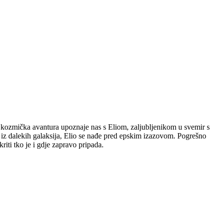
 kozmička avantura upoznaje nas s Eliom, zaljubljenikom u svemir s
z dalekih galaksija, Elio se nađe pred epskim izazovom. Pogrešno
riti tko je i gdje zapravo pripada.