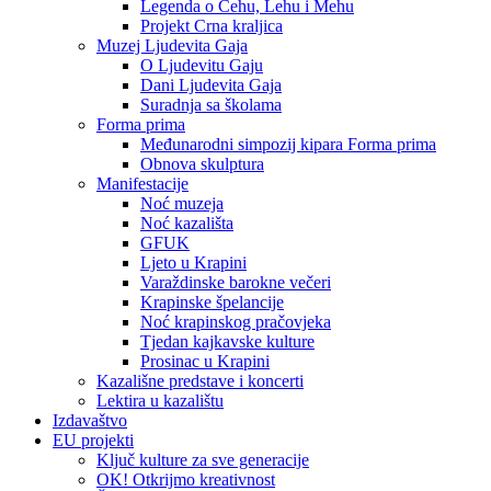
Legenda o Čehu, Lehu i Mehu
Projekt Crna kraljica
Muzej Ljudevita Gaja
O Ljudevitu Gaju
Dani Ljudevita Gaja
Suradnja sa školama
Forma prima
Međunarodni simpozij kipara Forma prima
Obnova skulptura
Manifestacije
Noć muzeja
Noć kazališta
GFUK
Ljeto u Krapini
Varaždinske barokne večeri
Krapinske špelancije
Noć krapinskog pračovjeka
Tjedan kajkavske kulture
Prosinac u Krapini
Kazališne predstave i koncerti
Lektira u kazalištu
Izdavaštvo
EU projekti
Ključ kulture za sve generacije
OK! Otkrijmo kreativnost