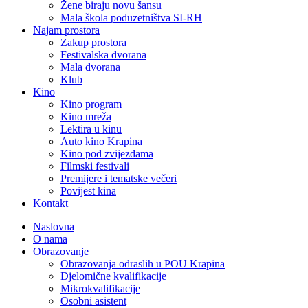
Žene biraju novu šansu
Mala škola poduzetništva SI-RH
Najam prostora
Zakup prostora
Festivalska dvorana
Mala dvorana
Klub
Kino
Kino program
Kino mreža
Lektira u kinu
Auto kino Krapina
Kino pod zvijezdama
Filmski festivali
Premijere i tematske večeri
Povijest kina
Kontakt
Naslovna
O nama
Obrazovanje
Obrazovanja odraslih u POU Krapina
Djelomične kvalifikacije
Mikrokvalifikacije
Osobni asistent