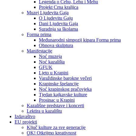
Legenda o Čehu, Lehu i Mehu
Projekt Crna kraljica
Muzej Ljudevita Gaja
O Ljudevitu Gaju
Dani Ljudevita Gaja
Suradnja sa školama
Forma prima
Međunarodni simpozij kipara Forma prima
Obnova skulptura
Manifestacije
Noć muzeja
Noć kazališta
GFUK
Ljeto u Krapini
Varaždinske barokne večeri
Krapinske špelancije
Noć krapinskog pračovjeka
Tjedan kajkavske kulture
Prosinac u Krapini
Kazališne predstave i koncerti
Lektira u kazalištu
Izdavaštvo
EU projekti
Ključ kulture za sve generacije
OK! Otkrijmo kreativnost