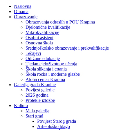
Naslovna
O nama
Obrazovanje
Obrazovanja odraslih u POU Krapina
Djelomične kvalifikacije
Mikrokvalifikacije
Osobni asistent
Osnovna škola
Srednjoškolsko obrazovanje i prekvalifikacije
Tečajevi
Održane edukacije
Tjedan cjeloživotnog učenja
Škola slikanja i crtanja
Škola rocka i moderne glazbe
Aloha centar Krapina
Galerija grada Krapine
Povijest galerije
2026 godina
Protekle izložbe
Kultura
Mala galerija
Stari grad
Povijest Starog grada
Arheološko blago