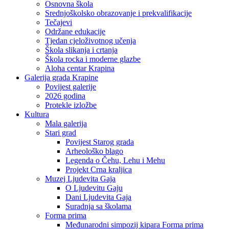
Osnovna škola
Srednjoškolsko obrazovanje i prekvalifikacije
Tečajevi
Održane edukacije
Tjedan cjeloživotnog učenja
Škola slikanja i crtanja
Škola rocka i moderne glazbe
Aloha centar Krapina
Galerija grada Krapine
Povijest galerije
2026 godina
Protekle izložbe
Kultura
Mala galerija
Stari grad
Povijest Starog grada
Arheološko blago
Legenda o Čehu, Lehu i Mehu
Projekt Crna kraljica
Muzej Ljudevita Gaja
O Ljudevitu Gaju
Dani Ljudevita Gaja
Suradnja sa školama
Forma prima
Međunarodni simpozij kipara Forma prima