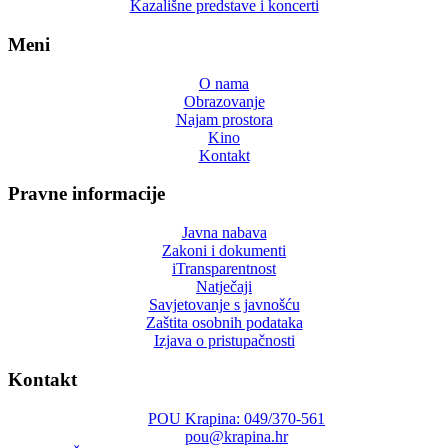
Kazališne predstave i koncerti
Meni
O nama
Obrazovanje
Najam prostora
Kino
Kontakt
Pravne informacije
Javna nabava
Zakoni i dokumenti
iTransparentnost
Natječaji
Savjetovanje s javnošću
Zaštita osobnih podataka
Izjava o pristupačnosti
Kontakt
POU Krapina: 049/370-561
pou@krapina.hr