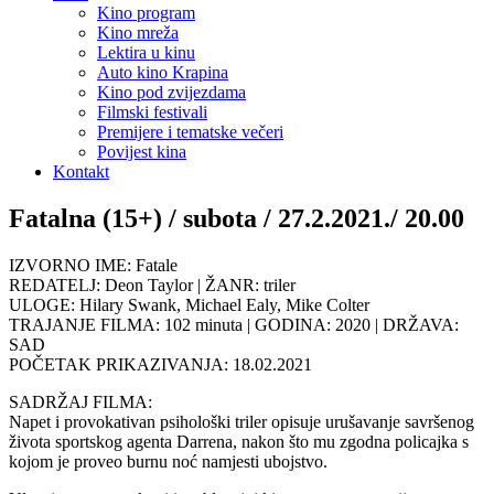
Kino program
Kino mreža
Lektira u kinu
Auto kino Krapina
Kino pod zvijezdama
Filmski festivali
Premijere i tematske večeri
Povijest kina
Kontakt
Fatalna (15+) / subota / 27.2.2021./ 20.00
IZVORNO IME: Fatale
REDATELJ: Deon Taylor | ŽANR: triler
ULOGE: Hilary Swank, Michael Ealy, Mike Colter
TRAJANJE FILMA: 102 minuta | GODINA: 2020 | DRŽAVA:
SAD
POČETAK PRIKAZIVANJA: 18.02.2021
SADRŽAJ FILMA:
Napet i provokativan psihološki triler opisuje urušavanje savršenog
života sportskog agenta Darrena, nakon što mu zgodna policajka s
kojom je proveo burnu noć namjesti ubojstvo.