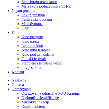
Žene biraju novu šansu
Mala škola poduzetništva SI-RH
Najam prostora
Zakup prostora
Festivalska dvorana
Mala dvorana
Klub
Kino
Kino program
Kino mreža
Lektira u kinu
Auto kino Krapina
Kino pod zvijezdama
Filmski festivali
Premijere i tematske večeri
Povijest kina
Kontakt
Naslovna
O nama
Obrazovanje
Obrazovanja odraslih u POU Krapina
Djelomične kvalifikacije
Mikrokvalifikacije
Osobni asistent