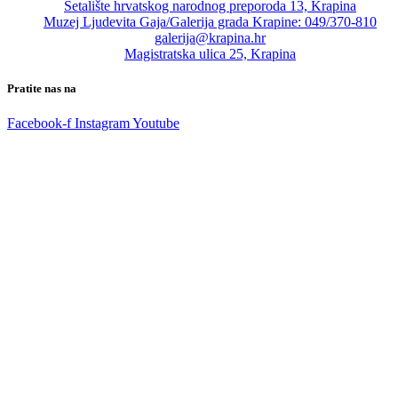
Šetalište hrvatskog narodnog preporoda 13, Krapina
Muzej Ljudevita Gaja/Galerija grada Krapine: 049/370-810
galerija@krapina.hr
Magistratska ulica 25, Krapina
Pratite nas na
Facebook-f
Instagram
Youtube