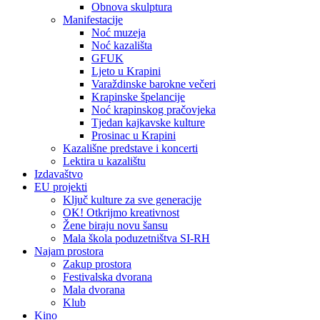
Obnova skulptura
Manifestacije
Noć muzeja
Noć kazališta
GFUK
Ljeto u Krapini
Varaždinske barokne večeri
Krapinske špelancije
Noć krapinskog pračovjeka
Tjedan kajkavske kulture
Prosinac u Krapini
Kazališne predstave i koncerti
Lektira u kazalištu
Izdavaštvo
EU projekti
Ključ kulture za sve generacije
OK! Otkrijmo kreativnost
Žene biraju novu šansu
Mala škola poduzetništva SI-RH
Najam prostora
Zakup prostora
Festivalska dvorana
Mala dvorana
Klub
Kino