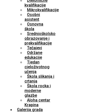
Djelomične
kvalifikacije
Mikrokvalifikacije
Osobni
asistent
Osnovna
škola
Srednjoškolsko
obrazovanje i
prekvalifikacije
Tečajevi
Održane
edukacije
Tjedan
cjeloživotnog
učenja
Škola slikanja i
crtanja
Škola rocka i
moderne
glazbe
Aloha centar
Krapina
Galerija grada