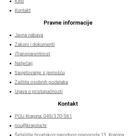
Kino
Kontakt
Pravne informacije
Javna nabava
Zakoni i dokumenti
iTransparentnost
Natječaji
Savjetovanje s javnošću
Zaštita osobnih podataka
Izjava o pristupačnosti
Kontakt
POU Krapina: 049/370-561
pou@krapina.hr
Šetalište hrvatskog narodnog preporoda 13, Krapina