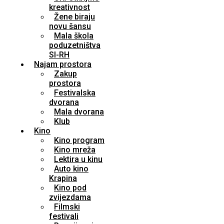
kreativnost
Žene biraju
novu šansu
Mala škola
poduzetništva
SI-RH
Najam prostora
Zakup
prostora
Festivalska
dvorana
Mala dvorana
Klub
Kino
Kino program
Kino mreža
Lektira u kinu
Auto kino
Krapina
Kino pod
zvijezdama
Filmski
festivali