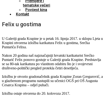
Premijere i
tematske večeri
Povijest kina
Kontakt
Felix u gostima
U Galeriji grada Krapine je u petak 16. lipnja 2017. u sklopu Ljeta u
Krapini otvorena izložba karikatura Felix u gostima, Srećka
Puntarića Felixa.
Nakon 20 godina naš najznačajniji hrvatski karikaturist Srećko
Puntarić Felix ponovo gostuje u Galeriji grada Krapine. Predstavlja
se sa 80-tak karikatura po vlastitom odabiru što je i svojevrsni
društveno-politički pregled protekla četiri desetljeća.
Izložbu je otvorio gradonačelnik grada Krapine Zoran Gregurović, a
u glazbenom programu nastupili su učenici OGŠ pri OŠ Augusta
Cesarca Krapina – odjel puhači.
Izložba ostaje otvorena do 20. kolovoza 2017.