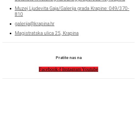
Muzej Ljudevita Gaja/Galerija grada Krapine: 049/370-
810
galerija@krapina.hr
Magistratska ulica 25, Krapina
Pratite nas na
Facebook-f
Instagram
Youtube