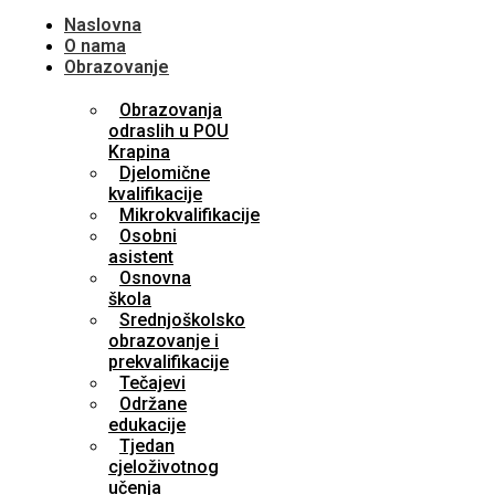
Naslovna
O nama
Obrazovanje
Obrazovanja
odraslih u POU
Krapina
Djelomične
kvalifikacije
Mikrokvalifikacije
Osobni
asistent
Osnovna
škola
Srednjoškolsko
obrazovanje i
prekvalifikacije
Tečajevi
Održane
edukacije
Tjedan
cjeloživotnog
učenja