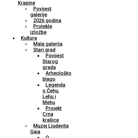
Krapine
Povijest
galerije
2026 godina
Protekle
izložbe
Kultura
Mala galerija
Stari grad
Povijest
Starog
grada
Arheološko
blago
Legenda
o Čehu,
Lehu i
Mehu
Projekt
Crna
kraljica
Muzej Ljudevita
Gaja
O