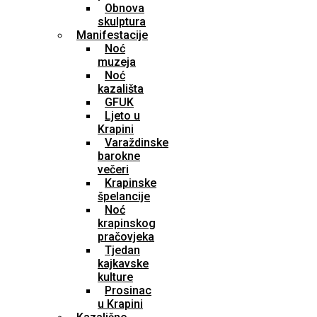
Obnova
skulptura
Manifestacije
Noć
muzeja
Noć
kazališta
GFUK
Ljeto u
Krapini
Varaždinske
barokne
večeri
Krapinske
špelancije
Noć
krapinskog
pračovjeka
Tjedan
kajkavske
kulture
Prosinac
u Krapini