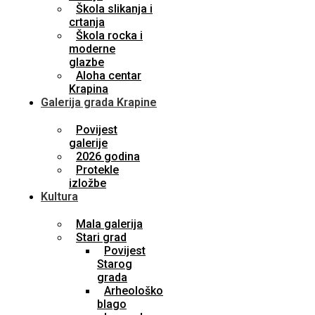
Škola slikanja i
crtanja
Škola rocka i
moderne
glazbe
Aloha centar
Krapina
Galerija grada Krapine
Povijest
galerije
2026 godina
Protekle
izložbe
Kultura
Mala galerija
Stari grad
Povijest
Starog
grada
Arheološko
blago