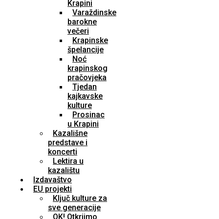
Krapini
Varaždinske
barokne
večeri
Krapinske
špelancije
Noć
krapinskog
pračovjeka
Tjedan
kajkavske
kulture
Prosinac
u Krapini
Kazališne
predstave i
koncerti
Lektira u
kazalištu
Izdavaštvo
EU projekti
Ključ kulture za
sve generacije
OK! Otkrijmo