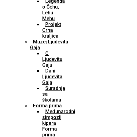
Legenda
o Čehu,
Lehu i
Mehu
Projekt
Crna
kraljica
Muzej Ljudevita
Gaja
O
Ljudevitu
Gaju
Dani
Ljudevita
Gaja
Suradnja
sa
školama
Forma prima
Međunarodni
simpozij
kipara
Forma
prima