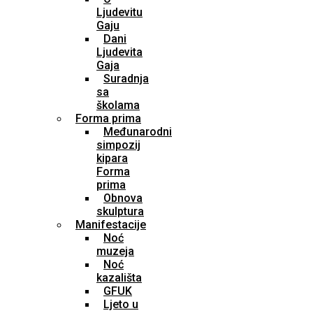
Ljudevitu
Gaju
Dani
Ljudevita
Gaja
Suradnja
sa
školama
Forma prima
Međunarodni
simpozij
kipara
Forma
prima
Obnova
skulptura
Manifestacije
Noć
muzeja
Noć
kazališta
GFUK
Ljeto u