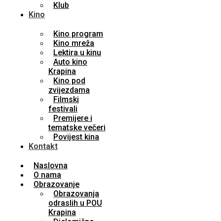
Klub
Kino
Kino program
Kino mreža
Lektira u kinu
Auto kino
Krapina
Kino pod
zvijezdama
Filmski
festivali
Premijere i
tematske večeri
Povijest kina
Kontakt
Naslovna
O nama
Obrazovanje
Obrazovanja
odraslih u POU
Krapina