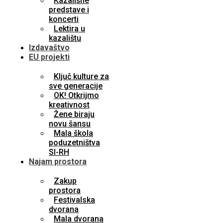
Kazališne
predstave i
koncerti
Lektira u
kazalištu
Izdavaštvo
EU projekti
Ključ kulture za
sve generacije
OK! Otkrijmo
kreativnost
Žene biraju
novu šansu
Mala škola
poduzetništva
SI-RH
Najam prostora
Zakup
prostora
Festivalska
dvorana
Mala dvorana