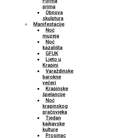
Forma
prima
Obnova
skulptura
Manifestacije
Noć
muzeja
Noć
kazališta
GFUK
Ljeto u
Krapini
Varaždinske
barokne
večeri
Krapinske
špelancije
Noć
krapinskog
pračovjeka
Tjedan
kajkavske
kulture
Prosinac