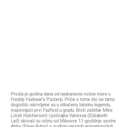
Prošla je godina dana od nadnaravne noćne more u
Freddy Fazbear’s Pizzeriji. Priče o tome što se tamo
dogodilo iskrivljene su u otkačenu lokalnu legendu,
inspirirajući prvi Fazfest u gradu. Bivši zaštitar Mike
(Josh Hutcherson) i policajka Vanessa (Elizabeth
Lail) skrivali su istinu od Mikeove 11-godišnje sestre
Abby (Piper Rubio) o sudbini njezinih animatroničkih