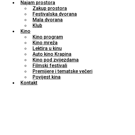
Najam prostora
Zakup prostora
Festivalska dvorana
Mala dvorana
Klub
Kino
Kino program
Kino mreža
Lektira u kinu
Auto kino Krapina
Kino pod zvijezdama
Filmski festivali
Premijere i tematske večeri
Povijest kina
Kontakt
Five Nights at Freddy’s 2 / Subota /
13.12.2025. / 20.00 sati / Festivalska
dvorana Krapina / 15+ /