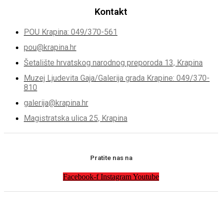
Kontakt
POU Krapina: 049/370-561
pou@krapina.hr
Šetalište hrvatskog narodnog preporoda 13, Krapina
Muzej Ljudevita Gaja/Galerija grada Krapine: 049/370-
810
galerija@krapina.hr
Magistratska ulica 25, Krapina
Pratite nas na
Facebook-f
Instagram
Youtube