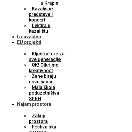
u Krapini
Kazališne
predstave i
koncerti
Lektira u
kazalištu
Izdavaštvo
EU projekti
Ključ kulture za
sve generacije
OK! Otkrijmo
kreativnost
Žene biraju
novu šansu
Mala škola
poduzetništva
SI-RH
Najam prostora
Zakup
prostora
Festivalska