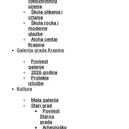
cjeloživotnog
učenja
Škola slikanja i
crtanja
Škola rocka i
moderne
glazbe
Aloha centar
Krapina
Galerija grada Krapine
Povijest
galerije
2026 godina
Protekle
izložbe
Kultura
Mala galerija
Stari grad
Povijest
Starog
grada
Arheološko