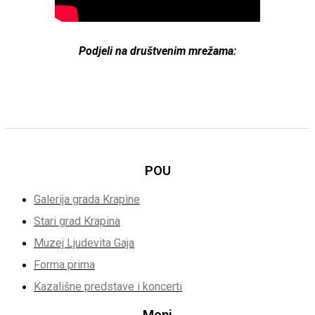
Podjeli na društvenim mrežama:
POU
Galerija grada Krapine
Stari grad Krapina
Muzej Ljudevita Gaja
Forma prima
Kazališne predstave i koncerti
Meni