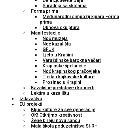
Dani Ljudevita Gaja
Suradnja sa školama
Forma prima
Međunarodni simpozij kipara Forma
prima
Obnova skulptura
Manifestacije
Noć muzeja
Noć kazališta
GFUK
Ljeto u Krapini
Varaždinske barokne večeri
Krapinske špelancije
Noć krapinskog pračovjeka
Tjedan kajkavske kulture
Prosinac u Krapini
Kazališne predstave i koncerti
Lektira u kazalištu
Izdavaštvo
EU projekti
Ključ kulture za sve generacije
OK! Otkrijmo kreativnost
Žene biraju novu šansu
Mala škola poduzetništva SI-RH