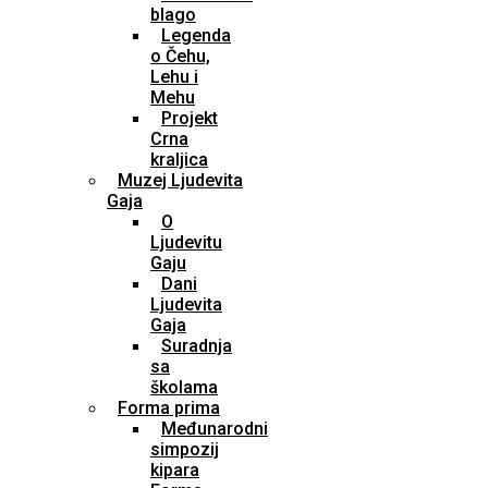
blago
Legenda
o Čehu,
Lehu i
Mehu
Projekt
Crna
kraljica
Muzej Ljudevita
Gaja
O
Ljudevitu
Gaju
Dani
Ljudevita
Gaja
Suradnja
sa
školama
Forma prima
Međunarodni
simpozij
kipara