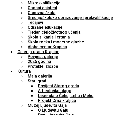
Mikrokvalifikacije
Osobni asistent
Osnovna škola
Srednjoškolsko obrazovanje i prekvalifikacije
Tečajevi
Održane edukacije
Tjedan cjeloživotnog učenja
Škola slikanja i crtanja
Škola rocka i moderne glazbe
Aloha centar Krapina
Galerija grada Krapine
Povijest galerije
2026 godina
Protekle izložbe
Kultura
Mala galerija
Stari grad
Povijest Starog grada
Arheološko blago
Legenda o Čehu, Lehu i Mehu
Projekt Crna kraljica
Muzej Ljudevita Gaja
O Ljudevitu Gaju