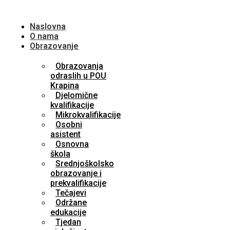
Naslovna
O nama
Obrazovanje
Obrazovanja
odraslih u POU
Krapina
Djelomične
kvalifikacije
Mikrokvalifikacije
Osobni
asistent
Osnovna
škola
Srednjoškolsko
obrazovanje i
prekvalifikacije
Tečajevi
Održane
edukacije
Tjedan