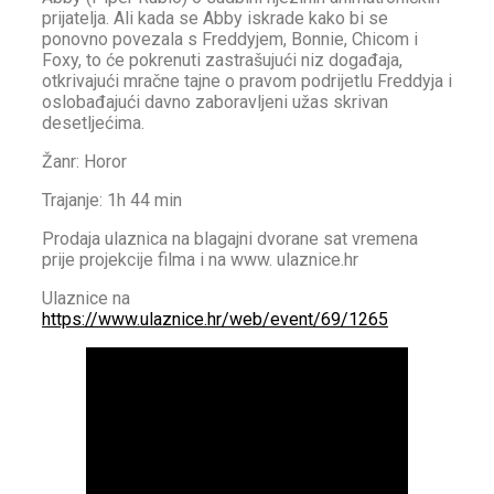
prijatelja. Ali kada se Abby iskrade kako bi se
ponovno povezala s Freddyjem, Bonnie, Chicom i
Foxy, to će pokrenuti zastrašujući niz događaja,
otkrivajući mračne tajne o pravom podrijetlu Freddyja i
oslobađajući davno zaboravljeni užas skrivan
desetljećima.
Žanr: Horor
Trajanje: 1h 44 min
Prodaja ulaznica na blagajni dvorane sat vremena
prije projekcije filma i na www. ulaznice.hr
Ulaznice na
https://www.ulaznice.hr/web/event/69/1265