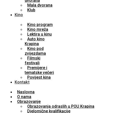
dvorana
Mala dvorana
Klub
Kino
Kino program
Kino mreža
Lektira u kinu
Auto kino
Krapina
Kino pod
zvijezdama
Filmski
festivali
Premijere i
tematske večeri
Povijest kina
Kontakt
Naslovna
O nama
Obrazovanje
Obrazovanja odraslih u POU Krapina
Djelomične kvalifikacije