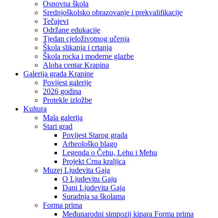
Osnovna škola
Srednjoškolsko obrazovanje i prekvalifikacije
Tečajevi
Održane edukacije
Tjedan cjeloživotnog učenja
Škola slikanja i crtanja
Škola rocka i moderne glazbe
Aloha centar Krapina
Galerija grada Krapine
Povijest galerije
2026 godina
Protekle izložbe
Kultura
Mala galerija
Stari grad
Povijest Starog grada
Arheološko blago
Legenda o Čehu, Lehu i Mehu
Projekt Crna kraljica
Muzej Ljudevita Gaja
O Ljudevitu Gaju
Dani Ljudevita Gaja
Suradnja sa školama
Forma prima
Međunarodni simpozij kipara Forma prima