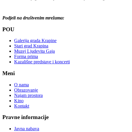
Podjeli na društvenim mrežama:
POU
Galerija grada Krapine
Stari grad Krapina
Muzej Ljudevita Gaja
Forma prima
Kazališne predstave i koncerti
Meni
O nama
Obrazovanje
Najam prostora
Kino
Kontakt
Pravne informacije
Javna nabava