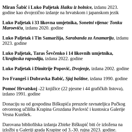
Miran Šabić i Luko Paljetak
Haiku iz bolnice,
izdanu 2023.
godine kao dvojezično izdanje na hrvatskom i japanskom jezik
Luko Paljetak i 33 likovna umjetnika,
Sonetni vijenac
Tonku
Maroeviću
,
izdanu 2020. godine
Luko Paljetak i Tin Samaržija,
Sarabanda za Anamariju
, izdanu
2023.
godine
Luko Paljetak, Taras Ševčenko i 14 likovnih umjetnika,
Ukrajinska rapsodija,
izdana 2022. godine
Luko Paljetak i Dimitrije Popović,
Dvojenje,
izdana 2002. godine
Ivo Frangeš i Dubravka Babić,
Sjaj baštine
, izdana 1990. godine
Pomoć Hrvatskoj
-22 knjižice (22 pjesme i 44 grafičkih listova),
izdano 1991. godine
Donaciju su od gospodina Biškupića preuzele ravnateljica Pučkog
otvorenog učilišta Krapina Grozdana Pavlović i kustosica Galerije
Vesna Kunštek.
Darovana bibliofilska izdanja Zbirke Biškupić biti će izložena na
izložbi u Galeriji grada Krapine od 3.-30. rujna 2023. godine.