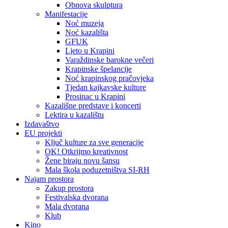
Obnova skulptura
Manifestacije
Noć muzeja
Noć kazališta
GFUK
Ljeto u Krapini
Varaždinske barokne večeri
Krapinske špelancije
Noć krapinskog pračovjeka
Tjedan kajkavske kulture
Prosinac u Krapini
Kazališne predstave i koncerti
Lektira u kazalištu
Izdavaštvo
EU projekti
Ključ kulture za sve generacije
OK! Otkrijmo kreativnost
Žene biraju novu šansu
Mala škola poduzetništva SI-RH
Najam prostora
Zakup prostora
Festivalska dvorana
Mala dvorana
Klub
Kino