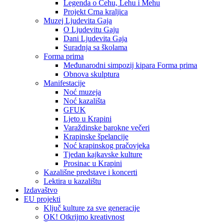
Legenda o Čehu, Lehu i Mehu
Projekt Crna kraljica
Muzej Ljudevita Gaja
O Ljudevitu Gaju
Dani Ljudevita Gaja
Suradnja sa školama
Forma prima
Međunarodni simpozij kipara Forma prima
Obnova skulptura
Manifestacije
Noć muzeja
Noć kazališta
GFUK
Ljeto u Krapini
Varaždinske barokne večeri
Krapinske špelancije
Noć krapinskog pračovjeka
Tjedan kajkavske kulture
Prosinac u Krapini
Kazališne predstave i koncerti
Lektira u kazalištu
Izdavaštvo
EU projekti
Ključ kulture za sve generacije
OK! Otkrijmo kreativnost