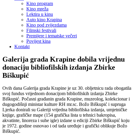
Kino program
Kino mreža
Lektira u kinu
Auto kino Krapina
Kino pod zvijezdama
Filmski festivali
Premijere i tematske večeri
Povijest kina
Kontakt
Galerija grada Krapine dobila vrijednu
donaciju bibliofilskih izdanja Zbirke
Biškupić
Ovih dana Galerija grada Krapine je uz 30. obljetnicu rada obogatila
svoj fundus vrijednom donacijom bibliofilskih izdanja Zbirke
Biškupić. Počasni građanin grada Krapine, muzeolog, kolekcionar i
dugogodišnji ministar kulture RH mr.sc. Božo Biškupić i supruga
Ljerka donirali su Galeriji vrijedna bibliofilska izdanja, umjetničke
knjige, grafičke mape (154 grafička lista u tehnici bakropisa,
akvatinte, linoreza i suhe igle) izdane u ediciji Zbirke Biškupić koju
je 1972. godine osnovao i od tada uređuje i grafički oblikuje Božo
Biškupić.