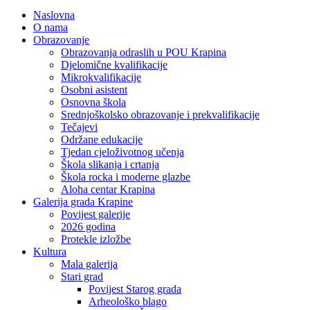
Naslovna
O nama
Obrazovanje
Obrazovanja odraslih u POU Krapina
Djelomične kvalifikacije
Mikrokvalifikacije
Osobni asistent
Osnovna škola
Srednjoškolsko obrazovanje i prekvalifikacije
Tečajevi
Održane edukacije
Tjedan cjeloživotnog učenja
Škola slikanja i crtanja
Škola rocka i moderne glazbe
Aloha centar Krapina
Galerija grada Krapine
Povijest galerije
2026 godina
Protekle izložbe
Kultura
Mala galerija
Stari grad
Povijest Starog grada
Arheološko blago