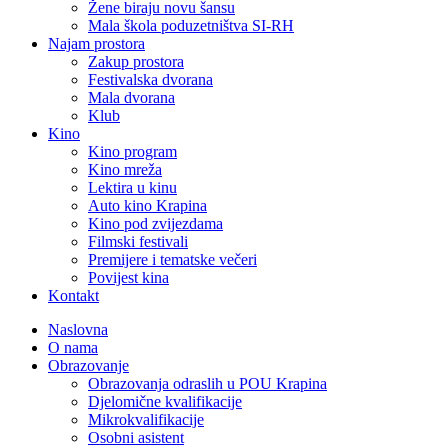
Žene biraju novu šansu
Mala škola poduzetništva SI-RH
Najam prostora
Zakup prostora
Festivalska dvorana
Mala dvorana
Klub
Kino
Kino program
Kino mreža
Lektira u kinu
Auto kino Krapina
Kino pod zvijezdama
Filmski festivali
Premijere i tematske večeri
Povijest kina
Kontakt
Naslovna
O nama
Obrazovanje
Obrazovanja odraslih u POU Krapina
Djelomične kvalifikacije
Mikrokvalifikacije
Osobni asistent