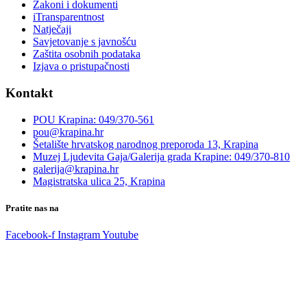
Zakoni i dokumenti
iTransparentnost
Natječaji
Savjetovanje s javnošću
Zaštita osobnih podataka
Izjava o pristupačnosti
Kontakt
POU Krapina: 049/370-561
pou@krapina.hr
Šetalište hrvatskog narodnog preporoda 13, Krapina
Muzej Ljudevita Gaja/Galerija grada Krapine: 049/370-810
galerija@krapina.hr
Magistratska ulica 25, Krapina
Pratite nas na
Facebook-f
Instagram
Youtube