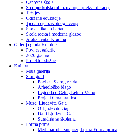
Osnovna škola
Srednjoškolsko obrazovanje i prekvalifikacije
Tečajevi
Održane edukacije
Tjedan cjeloživotnog učenja
Škola slikanja i crtanja
Škola rocka i moderne glazbe
Aloha centar Krapina
Galerija grada Krapine
Povijest galerije
2026 godina
Protekle izložbe
Kultura
Mala galerija
Stari grad
Povijest Starog grada
Arheološko blago
Legenda o Čehu, Lehu i Mehu
Projekt Crna kraljica
Muzej Ljudevita Gaja
O Ljudevitu Gaju
Dani Ljudevita Gaja
Suradnja sa školama
Forma prima
Međunarodni simpozij kipara Forma prima