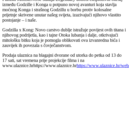
između Godzille i Konga u potpuno novoj avanturi koja stavlja
moćnog Konga i strašnog Godzillu u borbu protiv kolosalne
prijetnje skrivene unutar našeg svijeta, izazivajući njihovo vlastito
postojanje – i naše.
Godzilla x Kong: Novo carstvo dublje istražuje povijest ovih titana i
njihovog podrijetla, kao i tajne Otoka lubanja i dalje, otkrivajući
mitološku bitku koja je pomogla oblikovati ova izvanredna bića i
zauvijek ih povezala s čovječanstvom.
Prodaja ulaznica na blagajni dvorane od utorka do petka od 13 do
17 sati, sat vremena prije projekcije filma i na
www.ulaznice.hrhttps://www.ulaznice.hr
https://www.ulaznice.hr/web