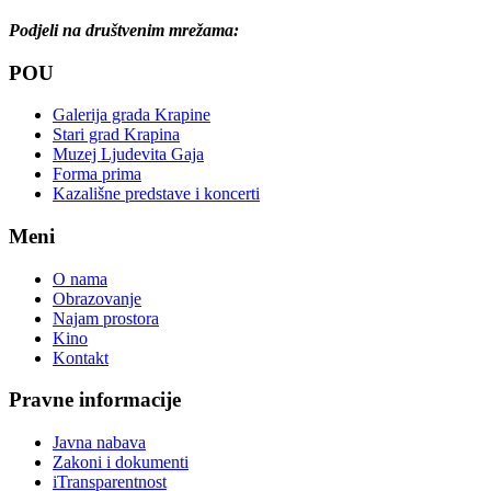
Podjeli na društvenim mrežama:
POU
Galerija grada Krapine
Stari grad Krapina
Muzej Ljudevita Gaja
Forma prima
Kazališne predstave i koncerti
Meni
O nama
Obrazovanje
Najam prostora
Kino
Kontakt
Pravne informacije
Javna nabava
Zakoni i dokumenti
iTransparentnost