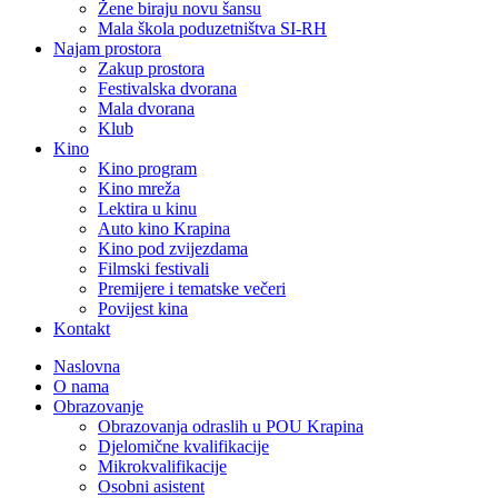
Žene biraju novu šansu
Mala škola poduzetništva SI-RH
Najam prostora
Zakup prostora
Festivalska dvorana
Mala dvorana
Klub
Kino
Kino program
Kino mreža
Lektira u kinu
Auto kino Krapina
Kino pod zvijezdama
Filmski festivali
Premijere i tematske večeri
Povijest kina
Kontakt
Naslovna
O nama
Obrazovanje
Obrazovanja odraslih u POU Krapina
Djelomične kvalifikacije
Mikrokvalifikacije
Osobni asistent