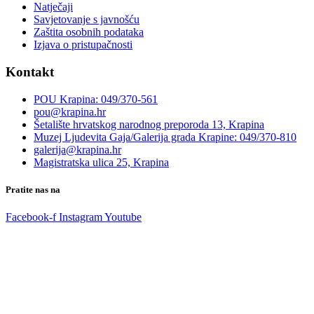
Natječaji
Savjetovanje s javnošću
Zaštita osobnih podataka
Izjava o pristupačnosti
Kontakt
POU Krapina: 049/370-561
pou@krapina.hr
Šetalište hrvatskog narodnog preporoda 13, Krapina
Muzej Ljudevita Gaja/Galerija grada Krapine: 049/370-810
galerija@krapina.hr
Magistratska ulica 25, Krapina
Pratite nas na
Facebook-f
Instagram
Youtube