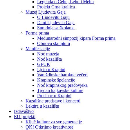
Legenda o Čehu, Lehu i Mehu
Projekt Crna kraljica
Muzej Ljudevita Gaja
O Ljudevitu Gaju
Dani Ljudevita Gaja
Suradnja sa školama
Forma prima
Međunarodni simpozij kipara Forma prima
Obnova skulptura
Manifestacije
Noć muzeja
Noć kazališta
GFUK
Ljeto u Krapini
Varaždinske barokne večeri
Krapinske špelancije
Noć krapinskog pračovjeka
Tjedan kajkavske kulture
Prosinac u Krapini
Kazališne predstave i koncerti
Lektira u kazalištu
Izdavaštvo
EU projekti
Ključ kulture za sve generacije
OK! Otkrijmo kreativnost