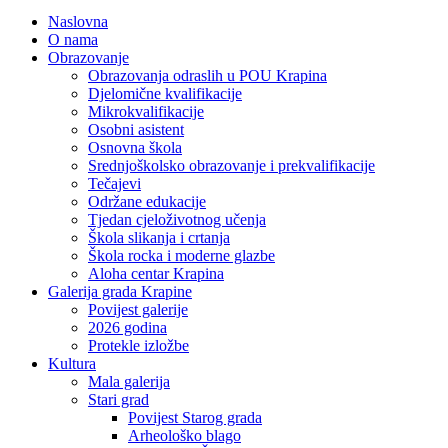
Naslovna
O nama
Obrazovanje
Obrazovanja odraslih u POU Krapina
Djelomične kvalifikacije
Mikrokvalifikacije
Osobni asistent
Osnovna škola
Srednjoškolsko obrazovanje i prekvalifikacije
Tečajevi
Održane edukacije
Tjedan cjeloživotnog učenja
Škola slikanja i crtanja
Škola rocka i moderne glazbe
Aloha centar Krapina
Galerija grada Krapine
Povijest galerije
2026 godina
Protekle izložbe
Kultura
Mala galerija
Stari grad
Povijest Starog grada
Arheološko blago