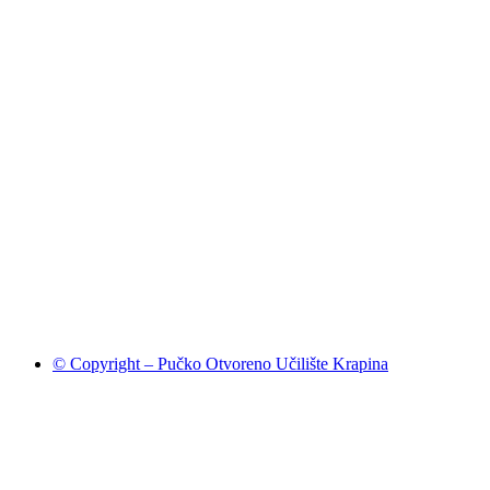
© Copyright – Pučko Otvoreno Učilište Krapina