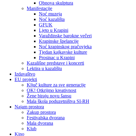
Obnova skulptura
Manifestacije
Noć muzeja
Noć kazališta
GFUK
Ljeto u Krapini
Varaždinske barokne večeri
Krapinske špelancije
Noć krapinskog pračovjeka
Tjedan kajkavske kulture
Prosinac u Krapini
Kazališne predstave i koncerti
Lektira u kazalištu
Izdavaštvo
EU projekti
Ključ kulture za sve generacije
OK! Otkrijmo kreativnost
Žene biraju novu šansu
Mala škola poduzetništva SI-RH
Najam prostora
Zakup prostora
Festivalska dvorana
Mala dvorana
Klub
Kino