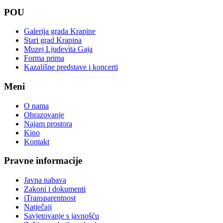
POU
Galerija grada Krapine
Stari grad Krapina
Muzej Ljudevita Gaja
Forma prima
Kazališne predstave i koncerti
Meni
O nama
Obrazovanje
Najam prostora
Kino
Kontakt
Pravne informacije
Javna nabava
Zakoni i dokumenti
iTransparentnost
Natječaji
Savjetovanje s javnošću