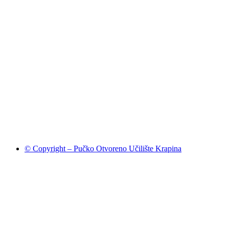
© Copyright – Pučko Otvoreno Učilište Krapina