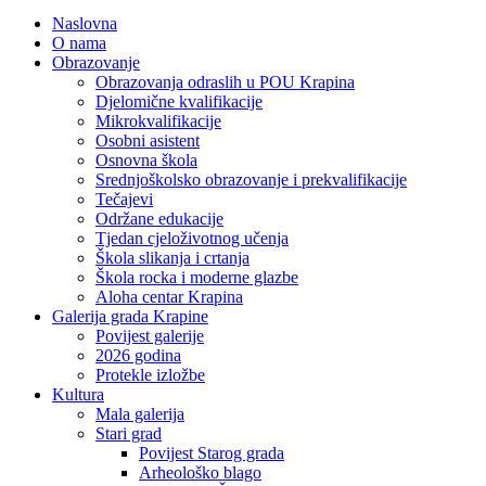
Naslovna
O nama
Obrazovanje
Obrazovanja odraslih u POU Krapina
Djelomične kvalifikacije
Mikrokvalifikacije
Osobni asistent
Osnovna škola
Srednjoškolsko obrazovanje i prekvalifikacije
Tečajevi
Održane edukacije
Tjedan cjeloživotnog učenja
Škola slikanja i crtanja
Škola rocka i moderne glazbe
Aloha centar Krapina
Galerija grada Krapine
Povijest galerije
2026 godina
Protekle izložbe
Kultura
Mala galerija
Stari grad
Povijest Starog grada
Arheološko blago