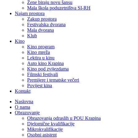
Žene biraju novu šansu
Mala škola poduzetništva SI-RH
Najam prostora
Zakup prostora
Festivalska dvorana
Mala dvorana
Klub
Kino
Kino program
Kino mreža
Lektira u kinu
Auto kino Krapina
Kino pod zvijezdama
Filmski festivali
Premijere i tematske večeri
Povijest kina
Kontakt
Naslovna
O nama
Obrazovanje
Obrazovanja odraslih u POU Krapina
Djelomične kvalifikacije
Mikrokvalifikacije
Osobni asistent