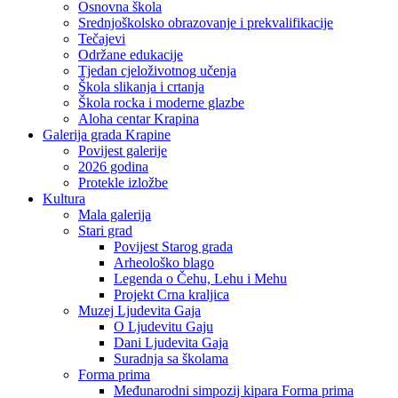
Osnovna škola
Srednjoškolsko obrazovanje i prekvalifikacije
Tečajevi
Održane edukacije
Tjedan cjeloživotnog učenja
Škola slikanja i crtanja
Škola rocka i moderne glazbe
Aloha centar Krapina
Galerija grada Krapine
Povijest galerije
2026 godina
Protekle izložbe
Kultura
Mala galerija
Stari grad
Povijest Starog grada
Arheološko blago
Legenda o Čehu, Lehu i Mehu
Projekt Crna kraljica
Muzej Ljudevita Gaja
O Ljudevitu Gaju
Dani Ljudevita Gaja
Suradnja sa školama
Forma prima
Međunarodni simpozij kipara Forma prima