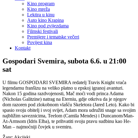
Kino program
Kino mreža
Lektira u kinu
Auto kino Krapina
Kino pod zvijezdama
Filmski festivali
Premijere i tematske večeri
Povijest kina
Kontakt
Gospodari Svemira, subota 6.6. u 21:00
sat
U filmu GOSPODARI SVEMIRA redatelj Travis Knight vraća
legendarnu franšizu na veliko platno u epskoj igranoj avanturi.
Nakon 15 godina razdvojenosti, Mač moći vodi princa Adama
(Nicholas Galitzine) natrag na Eterniu, gdje otkriva da je njegov
dom razoren pod zlokobnom vlašću Skeletora (Jared Leto). Kako bi
spasio svoju obitelj i svoj svijet, Adam mora udružiti snage sa svojim
najbližim saveznicima, Teelom (Camila Mendes) i Duncanom/Man-
At-Armsom (Idris Elba), te prihvatiti svoju pravu sudbinu kao He-
Man – najmoćniji čovjek u svemiru.
Žanr: Akcijski