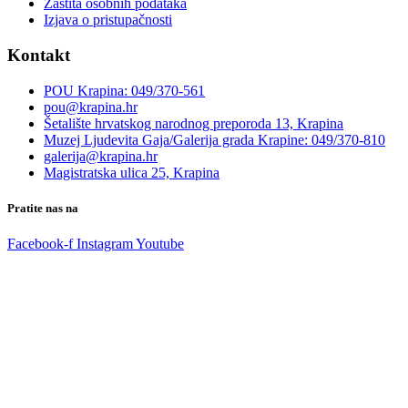
Zaštita osobnih podataka
Izjava o pristupačnosti
Kontakt
POU Krapina: 049/370-561
pou@krapina.hr
Šetalište hrvatskog narodnog preporoda 13, Krapina
Muzej Ljudevita Gaja/Galerija grada Krapine: 049/370-810
galerija@krapina.hr
Magistratska ulica 25, Krapina
Pratite nas na
Facebook-f
Instagram
Youtube