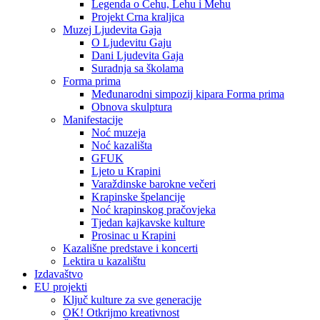
Legenda o Čehu, Lehu i Mehu
Projekt Crna kraljica
Muzej Ljudevita Gaja
O Ljudevitu Gaju
Dani Ljudevita Gaja
Suradnja sa školama
Forma prima
Međunarodni simpozij kipara Forma prima
Obnova skulptura
Manifestacije
Noć muzeja
Noć kazališta
GFUK
Ljeto u Krapini
Varaždinske barokne večeri
Krapinske špelancije
Noć krapinskog pračovjeka
Tjedan kajkavske kulture
Prosinac u Krapini
Kazališne predstave i koncerti
Lektira u kazalištu
Izdavaštvo
EU projekti
Ključ kulture za sve generacije
OK! Otkrijmo kreativnost