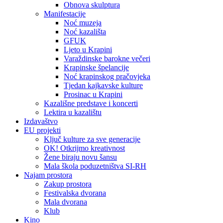
Obnova skulptura
Manifestacije
Noć muzeja
Noć kazališta
GFUK
Ljeto u Krapini
Varaždinske barokne večeri
Krapinske špelancije
Noć krapinskog pračovjeka
Tjedan kajkavske kulture
Prosinac u Krapini
Kazališne predstave i koncerti
Lektira u kazalištu
Izdavaštvo
EU projekti
Ključ kulture za sve generacije
OK! Otkrijmo kreativnost
Žene biraju novu šansu
Mala škola poduzetništva SI-RH
Najam prostora
Zakup prostora
Festivalska dvorana
Mala dvorana
Klub
Kino