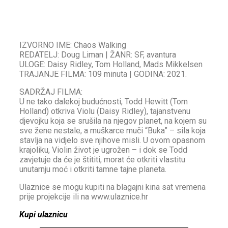
IZVORNO IME: Chaos Walking
REDATELJ: Doug Liman | ŽANR: SF, avantura
ULOGE: Daisy Ridley, Tom Holland, Mads Mikkelsen
TRAJANJE FILMA: 109 minuta | GODINA: 2021.
SADRŽAJ FILMA:
U ne tako dalekoj budućnosti, Todd Hewitt (Tom
Holland) otkriva Violu (Daisy Ridley), tajanstvenu
djevojku koja se srušila na njegov planet, na kojem su
sve žene nestale, a muškarce muči “Buka” – sila koja
stavlja na vidjelo sve njihove misli. U ovom opasnom
krajoliku, Violin život je ugrožen – i dok se Todd
zavjetuje da će je štititi, morat će otkriti vlastitu
unutarnju moć i otkriti tamne tajne planeta.
Ulaznice se mogu kupiti na blagajni kina sat vremena
prije projekcije ili na www.ulaznice.hr
Kupi ulaznicu