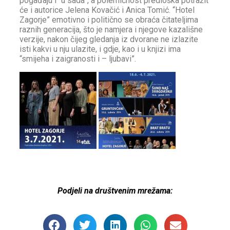
pogađaju i “u sada”, a polemičnost predloška potražit
će i autorice Jelena Kovačić i Anica Tomić. “Hotel
Zagorje” emotivno i politično se obraća čitateljima
raznih generacija, što je namjera i njegove kazališne
verzije, nakon čijeg gledanja iz dvorane ne izlazite
isti kakvi u nju ulazite, i gdje, kao i u knjizi ima
“smijeha i zaigranosti i – ljubavi”.
Podjeli na društvenim mrežama: