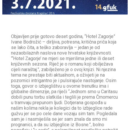
Objavljen prije gotovo deset godina, “Hotel Zagorje”
Ivane Bodrožić – dirljiva, potresna, kritična priča koja
se lako čita, a teško zaboravlja – jedan je od
nezaobilaznih naslova nove hrvatske književnosti.
“‘Hotel Zagorje’ ne mjeri se mjerilima jedne ili deset
književnih sezona. Riječ je o romanu koji obilježava
cijeli naraštaj.”, zabilježeno je o ovoj knjizi. Ni njezina
tema ne prestaje biti aktualnom, a oživjeti je na
pozornici intrigantno je i pulsirajuće nastojanje. Osim
toga, govor o izbjeglištvu u ovome trenutku ima i
globalne dimenzije, pa riječi “Jednom smo u Caritasu
dobili punu torbu slatkiša i teglili je prema Črnomercu
u tramvaju prepunom ljudi. Dotjerana gospođa u
našim kolima rekla je kolegici da to izbjeglice rade
gužvu jer se po cele dane vozaju sim tam. Pogledala
sam je i nasmiješila se jer sam znala da smo mi
prognanici, a da su izbjeglice iz Bosne.”, bolno