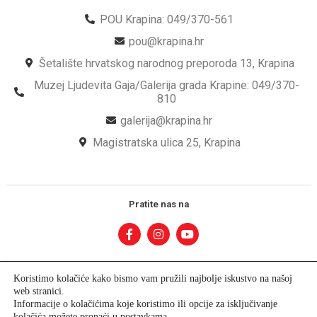
POU Krapina: 049/370-561
pou@krapina.hr
Šetalište hrvatskog narodnog preporoda 13, Krapina
Muzej Ljudevita Gaja/Galerija grada Krapine: 049/370-
810
galerija@krapina.hr
Magistratska ulica 25, Krapina
Pratite nas na
Koristimo kolačiće kako bismo vam pružili najbolje iskustvo na našoj
web stranici.
Informacije o kolačićima koje koristimo ili opcije za isključivanje
kolačića možete pronaći u
postavkama
.