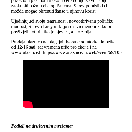
prkosnom pjesmom tijekom ceremonije žetve uspije
zaokupiti pažnju cijelog Panema, Snow pomisli da bi
možda mogao okrenuti šanse u njihovu korist.
Ujedinjujući svoju teatralnost i novootkrivenu političku
mudrost, Snow i Lucy utrkuju se s vremenom kako bi
preživjeli i otkrili tko je pjevica, a tko zmija.
Prodaja ulaznica na blagajni dvorane od utorka do petka
od 12-16 sati, sat vremena prije projekcije i na
www.ulaznice.hr
https://www.ulaznice.hr/web/event/69/1051
Podjeli na društvenim mrežama: