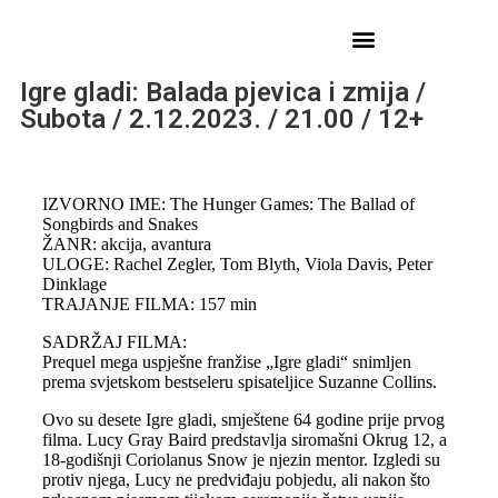
Igre gladi: Balada pjevica i zmija /
Subota / 2.12.2023. / 21.00 / 12+
IZVORNO IME: The Hunger Games: The Ballad of
Songbirds and Snakes
ŽANR: akcija, avantura
ULOGE: Rachel Zegler, Tom Blyth, Viola Davis, Peter
Dinklage
TRAJANJE FILMA: 157 min
SADRŽAJ FILMA:
Prequel mega uspješne franžise „Igre gladi“ snimljen
prema svjetskom bestseleru spisateljice Suzanne Collins.
Ovo su desete Igre gladi, smještene 64 godine prije prvog
filma. Lucy Gray Baird predstavlja siromašni Okrug 12, a
18-godišnji Coriolanus Snow je njezin mentor. Izgledi su
protiv njega, Lucy ne predviđaju pobjedu, ali nakon što