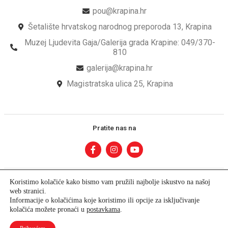
pou@krapina.hr
Šetalište hrvatskog narodnog preporoda 13, Krapina
Muzej Ljudevita Gaja/Galerija grada Krapine: 049/370-
810
galerija@krapina.hr
Magistratska ulica 25, Krapina
Pratite nas na
Koristimo kolačiće kako bismo vam pružili najbolje iskustvo na našoj
web stranici.
Informacije o kolačićima koje koristimo ili opcije za isključivanje
© Copyright – Pučko Otvoreno Učilište Krapina
kolačića možete pronaći u
postavkama
.
Developed by krMedia