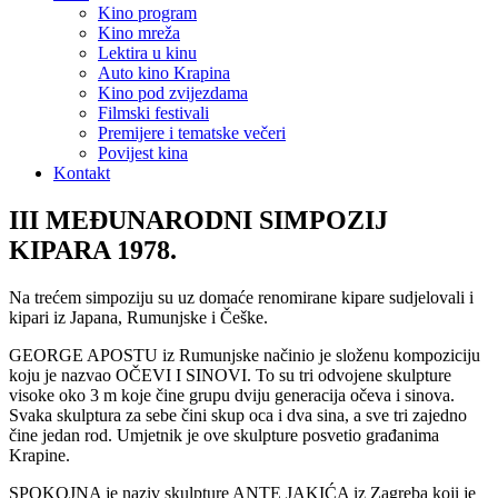
Kino program
Kino mreža
Lektira u kinu
Auto kino Krapina
Kino pod zvijezdama
Filmski festivali
Premijere i tematske večeri
Povijest kina
Kontakt
III MEĐUNARODNI SIMPOZIJ
KIPARA 1978.
Na trećem simpoziju su uz domaće renomirane kipare sudjelovali i
kipari iz Japana, Rumunjske i Češke.
GEORGE APOSTU iz Rumunjske načinio je složenu kompoziciju
koju je nazvao OČEVI I SINOVI. To su tri odvojene skulpture
visoke oko 3 m koje čine grupu dviju generacija očeva i sinova.
Svaka skulptura za sebe čini skup oca i dva sina, a sve tri zajedno
čine jedan rod. Umjetnik je ove skulpture posvetio građanima
Krapine.
SPOKOJNA je naziv skulpture ANTE JAKIĆA iz Zagreba koji je