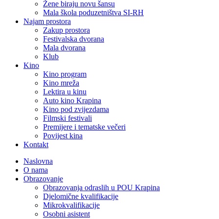
Žene biraju novu šansu
Mala škola poduzetništva SI-RH
Najam prostora
Zakup prostora
Festivalska dvorana
Mala dvorana
Klub
Kino
Kino program
Kino mreža
Lektira u kinu
Auto kino Krapina
Kino pod zvijezdama
Filmski festivali
Premijere i tematske večeri
Povijest kina
Kontakt
Naslovna
O nama
Obrazovanje
Obrazovanja odraslih u POU Krapina
Djelomične kvalifikacije
Mikrokvalifikacije
Osobni asistent