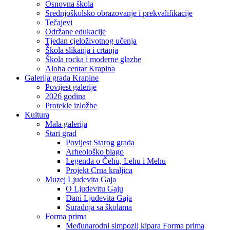
Osnovna škola
Srednjoškolsko obrazovanje i prekvalifikacije
Tečajevi
Održane edukacije
Tjedan cjeloživotnog učenja
Škola slikanja i crtanja
Škola rocka i moderne glazbe
Aloha centar Krapina
Galerija grada Krapine
Povijest galerije
2026 godina
Protekle izložbe
Kultura
Mala galerija
Stari grad
Povijest Starog grada
Arheološko blago
Legenda o Čehu, Lehu i Mehu
Projekt Crna kraljica
Muzej Ljudevita Gaja
O Ljudevitu Gaju
Dani Ljudevita Gaja
Suradnja sa školama
Forma prima
Međunarodni simpozij kipara Forma prima