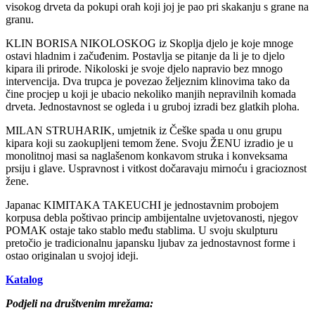
visokog drveta da pokupi orah koji joj je pao pri skakanju s grane na
granu.
KLIN BORISA NIKOLOSKOG iz Skoplja djelo je koje mnoge
ostavi hladnim i začuđenim. Postavlja se pitanje da li je to djelo
kipara ili prirode. Nikoloski je svoje djelo napravio bez mnogo
intervencija. Dva trupca je povezao željeznim klinovima tako da
čine procjep u koji je ubacio nekoliko manjih nepravilnih komada
drveta. Jednostavnost se ogleda i u gruboj izradi bez glatkih ploha.
MILAN STRUHARIK, umjetnik iz Češke spada u onu grupu
kipara koji su zaokupljeni temom žene. Svoju ŽENU izradio je u
monolitnoj masi sa naglašenom konkavom struka i konveksama
prsiju i glave. Uspravnost i vitkost dočaravaju mirnoću i gracioznost
žene.
Japanac KIMITAKA TAKEUCHI je jednostavnim probojem
korpusa debla poštivao princip ambijentalne uvjetovanosti, njegov
POMAK ostaje tako stablo među stablima. U svoju skulpturu
pretočio je tradicionalnu japansku ljubav za jednostavnost forme i
ostao originalan u svojoj ideji.
Katalog
Podjeli na društvenim mrežama: