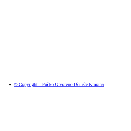
© Copyright – Pučko Otvoreno Učilište Krapina