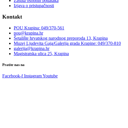
Zaštita osobnih podataka
Izjava o pristupačnosti
Kontakt
POU Krapina: 049/370-561
pou@krapina.hr
Šetalište hrvatskog narodnog preporoda 13, Krapina
Muzej Ljudevita Gaja/Galerija grada Krapine: 049/370-810
galerija@krapina.hr
Magistratska ulica 25, Krapina
Pratite nas na
Facebook-f
Instagram
Youtube