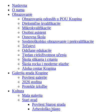
Naslovna
O nama
Obrazovanje
Obrazovanja odraslih u POU Krapina
Djelomične kvalifikacije
Mikrokvalifikacije
Osobni asistent
Osnovna škola
Srednjoškolsko obrazovanje i prekvalifikacije
Tečajevi
Održane edukacije
Tjedan cjeloživotnog učenja
Škola slikanja i crtanja
Škola rocka i moderne glazbe
Aloha centar Krapina
Galerija grada Krapine
Povijest galerije
2026 godina
Protekle izložbe
Kultura
Mala galerija
Stari grad
Povijest Starog grada
Arheološko blago