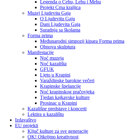
Legenda o Čehu, Lehu i Mehu
Projekt Crna kraljica
Muzej Ljudevita Gaja
O Ljudevitu Gaju
Dani Ljudevita Gaja
Suradnja sa školama
Forma prima
Međunarodni simpozij kipara Forma prima
Obnova skulptura
Manifestacije
Noć muzeja
Noć kazališta
GFUK
Ljeto u Krapini
Varaždinske barokne večeri
Krapinske špelancije
Noć krapinskog pračovjeka
Tjedan kajkavske kulture
Prosinac u Krapini
Kazališne predstave i koncerti
Lektira u kazalištu
Izdavaštvo
EU projekti
Ključ kulture za sve generacije
OK! Otkrijmo kreativnost