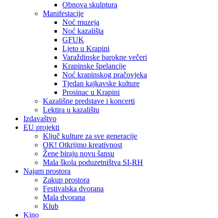
Obnova skulptura
Manifestacije
Noć muzeja
Noć kazališta
GFUK
Ljeto u Krapini
Varaždinske barokne večeri
Krapinske špelancije
Noć krapinskog pračovjeka
Tjedan kajkavske kulture
Prosinac u Krapini
Kazališne predstave i koncerti
Lektira u kazalištu
Izdavaštvo
EU projekti
Ključ kulture za sve generacije
OK! Otkrijmo kreativnost
Žene biraju novu šansu
Mala škola poduzetništva SI-RH
Najam prostora
Zakup prostora
Festivalska dvorana
Mala dvorana
Klub
Kino