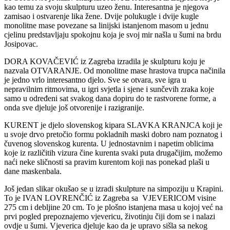
kao temu za svoju skulpturu uzeo ženu. Interesantna je njegova
zamisao i ostvarenje lika žene. Dvije polukugle i dvije kugle
monolitne mase povezane sa linijski istanjenom masom u jednu
cjelinu predstavljaju spokojnu koja je svoj mir našla u šumi na brdu
Josipovac.
DORA KOVAČEVIĆ iz Zagreba izradila je skulpturu koju je
nazvala OTVARANJE. Od monolitne mase hrastova trupca načinila
je jedno vrlo interesantno djelo. Sve se otvara, sve igra u
nepravilnim ritmovima, u igri svjetla i sjene i sunčevih zraka koje
samo u određeni sat svakog dana dopiru do te rastvorene forme, a
onda sve djeluje još otvorenije i razigranije.
KURENT je djelo slovenskog kipara SLAVKA KRANJCA koji je
u svoje drvo pretočio formu pokladnih maski dobro nam poznatog i
čuvenog slovenskog kurenta. U jednostavnim i napetim oblicima
koje iz različitih vizura čine kurenta svaki puta drugačijim, možemo
naći neke sličnosti sa pravim kurentom koji nas ponekad plaši u
dane maskenbala.
Još jedan slikar okušao se u izradi skulpture na simpoziju u Krapini.
To je IVAN LOVRENČIĆ iz Zagreba sa VJEVERICOM visine
275 cm i debljine 20 cm. To je plošno istanjena masa u kojoj već na
prvi pogled prepoznajemo vjevericu, životinju čiji dom se i nalazi
ovdje u šumi. Vjeverica djeluje kao da je upravo sišla sa nekog