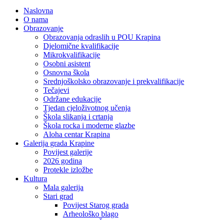
Naslovna
O nama
Obrazovanje
Obrazovanja odraslih u POU Krapina
Djelomične kvalifikacije
Mikrokvalifikacije
Osobni asistent
Osnovna škola
Srednjoškolsko obrazovanje i prekvalifikacije
Tečajevi
Održane edukacije
Tjedan cjeloživotnog učenja
Škola slikanja i crtanja
Škola rocka i moderne glazbe
Aloha centar Krapina
Galerija grada Krapine
Povijest galerije
2026 godina
Protekle izložbe
Kultura
Mala galerija
Stari grad
Povijest Starog grada
Arheološko blago