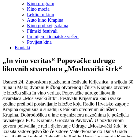
Kino program
Kino mreža
Lektira u kinu
Auto kino Krapina
Kino pod zvijezdama
Filmski festivali
Premijere i tematske večeri
Povijest kina
Kontakt
„In vino veritas“ Popovačke udruge
likovnih stvaralaca „Moslovački štrk“
Ususret 24. Zagorskom glazbenom festivalu Krijesnica, u srijedu 30.
rujna u Maloj dvorani Pučkog otvorenog učilišta Krapina otvorena
je izložba slika In vino veritas, Popovačke udruge likovnih
stvaralaca „Moslavački štrk“. Festivalu Krijesnica kao i svake
godine prethodi postavljanje izložbe koju Radio Hrvatsko zagorje
Krapina organizira u suradnji s Pučkim otvorenim učilištem
Krapina. Dobrodošlicu u ime organizatora nazočnima je poželjela
ravnateljica POU Krapina, Grozdana Pavlović. U pozdravnom
govoru pohvalila je rad i djelovanje Udruge „Moslavački štrk“ te
izrazila zadovoljstvo što će zidove Male dvorane do Dana Grada
krasiti njihovi radovi. Zahvalila je Radiju Hrvatsko zagorje Krapina