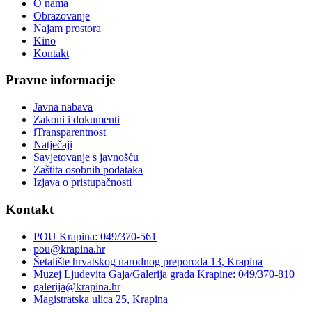
O nama
Obrazovanje
Najam prostora
Kino
Kontakt
Pravne informacije
Javna nabava
Zakoni i dokumenti
iTransparentnost
Natječaji
Savjetovanje s javnošću
Zaštita osobnih podataka
Izjava o pristupačnosti
Kontakt
POU Krapina: 049/370-561
pou@krapina.hr
Šetalište hrvatskog narodnog preporoda 13, Krapina
Muzej Ljudevita Gaja/Galerija grada Krapine: 049/370-810
galerija@krapina.hr
Magistratska ulica 25, Krapina