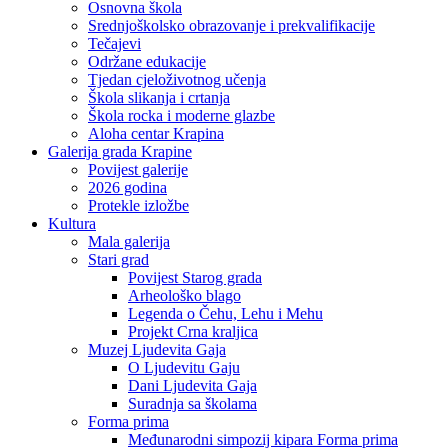
Osnovna škola
Srednjoškolsko obrazovanje i prekvalifikacije
Tečajevi
Održane edukacije
Tjedan cjeloživotnog učenja
Škola slikanja i crtanja
Škola rocka i moderne glazbe
Aloha centar Krapina
Galerija grada Krapine
Povijest galerije
2026 godina
Protekle izložbe
Kultura
Mala galerija
Stari grad
Povijest Starog grada
Arheološko blago
Legenda o Čehu, Lehu i Mehu
Projekt Crna kraljica
Muzej Ljudevita Gaja
O Ljudevitu Gaju
Dani Ljudevita Gaja
Suradnja sa školama
Forma prima
Međunarodni simpozij kipara Forma prima