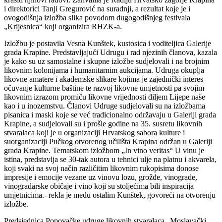
i direktorici Tanji Gregurović na suradnji, a rezultat koje je i
ovogodišnja izložba slika povodom dugogodišnjeg festivala
„Krijesnica“ koji organizira RHZK-a.
Izložbu je postavila Vesna Kunštek, kustosica i voditeljica Galerije
grada Krapine. Predstavljajući Udrugu i rad njezinih članova, kazala
je kako su uz samostalne i skupne izložbe sudjelovali i na brojnim
likovnim kolonijama i humanitarnim aukcijama. Udruga okuplja
likovne amatere i akademske slikare kojima je zajednički interes
očuvanje kulturne baštine te razvoj likovne umjetnosti pa svojim
likovnim izrazom promiču likovne vrijednosti diljem Lijepe naše
kao i u inozemstvu. Članovi Udruge sudjelovali su na izložbama
pisanica i maski koje se već tradicionalno održavaju u Galeriji grada
Krapine, a sudjelovali su i prošle godine na 35. susretu likovnih
stvaralaca koji je u organizaciji Hrvatskog sabora kulture i
suorganizaciji Pučkog otvorenog učilišta Krapina održan u Galeriji
grada Krapine. Tematskom izložbom „In vino veritas“ U vinu je
istina, predstavlja se 30-tak autora u tehnici ulje na platnu i akvarela,
koji svaki na svoj način različitim likovnim rukopisima donose
impresije i emocije vezane uz vinovu lozu, grožđe, vinograde,
vinogradarske običaje i vino koji su stoljećima bili inspiracija
umjetnicima.- rekla je među ostalim Kunštek, govoreći na otvorenju
izložbe.
Predsjednica Popovačke udruge likovnih stvaralaca „Moslavački