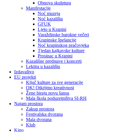
Obnova skulptura
Manifestacije
Noć muzeja
Noć kazališta
GFUK
Ljeto u Krapini
Varaždinske barokne večeri
Krapinske špelancije
Noć krapinskog pračovjeka
Tjedan kajkavske kulture
Prosinac u Krapini
Kazališne predstave i koncerti
Lektira u kazalištu
Izdavaštvo
EU projekti
Ključ kulture za sve generacije
OK! Otkrijmo kreativnost
Žene biraju novu šansu
Mala škola poduzetništva SI-RH
Najam prostora
Zakup prostora
Festivalska dvorana
Mala dvorana
Klub
Kino