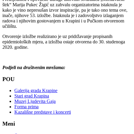
štrk“ Marija Pukec Žigić uz zahvalu organizatorima istaknula je
kako je vino nepresušan izvor inspiracije, pa je tako ono tema ove,
inače, njihove 53. izložbe. Istaknula je i zadovoljstvo izlaganjem
radova i njihovim gostovanjem u Krapini i u Pučkom otvorenom
učilištu.
Otvorenje izložbe realizirano je uz pridržavanje propisanih
epidemioloških mjera, a izložba ostaje otvorena do 30. studenoga
2020. godine.
Podjeli na društvenim mrežama:
POU
Galerija grada Krapine
Stari grad Krapina
Muzej Ljudevita Gaja
Forma prima
Kazališne predstave i koncerti
Meni