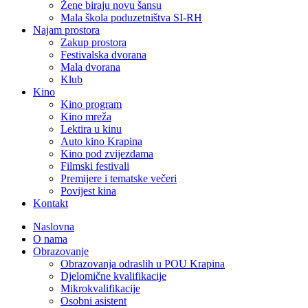
Žene biraju novu šansu
Mala škola poduzetništva SI-RH
Najam prostora
Zakup prostora
Festivalska dvorana
Mala dvorana
Klub
Kino
Kino program
Kino mreža
Lektira u kinu
Auto kino Krapina
Kino pod zvijezdama
Filmski festivali
Premijere i tematske večeri
Povijest kina
Kontakt
Naslovna
O nama
Obrazovanje
Obrazovanja odraslih u POU Krapina
Djelomične kvalifikacije
Mikrokvalifikacije
Osobni asistent