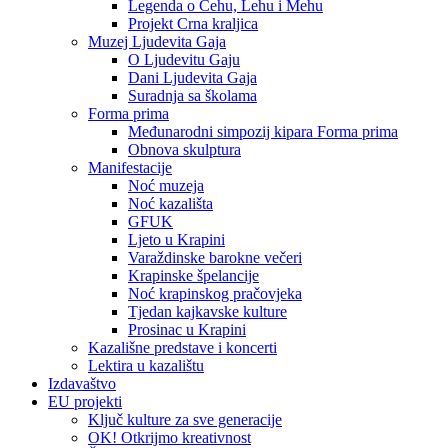
Legenda o Čehu, Lehu i Mehu
Projekt Crna kraljica
Muzej Ljudevita Gaja
O Ljudevitu Gaju
Dani Ljudevita Gaja
Suradnja sa školama
Forma prima
Međunarodni simpozij kipara Forma prima
Obnova skulptura
Manifestacije
Noć muzeja
Noć kazališta
GFUK
Ljeto u Krapini
Varaždinske barokne večeri
Krapinske špelancije
Noć krapinskog pračovjeka
Tjedan kajkavske kulture
Prosinac u Krapini
Kazališne predstave i koncerti
Lektira u kazalištu
Izdavaštvo
EU projekti
Ključ kulture za sve generacije
OK! Otkrijmo kreativnost