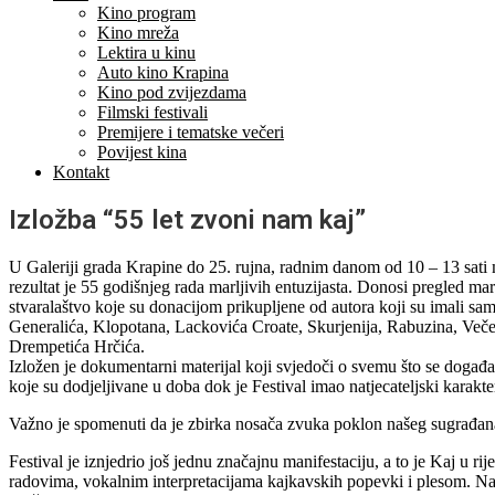
Kino program
Kino mreža
Lektira u kinu
Auto kino Krapina
Kino pod zvijezdama
Filmski festivali
Premijere i tematske večeri
Povijest kina
Kontakt
Izložba “55 let zvoni nam kaj”
U Galeriji grada Krapine do 25. rujna, radnim danom od 10 – 13 sati 
rezultat je 55 godišnjeg rada marljivih entuzijasta. Donosi pregled mar
stvaralaštvo koje su donacijom prikupljene od autora koji su imali sa
Generalića, Klopotana, Lackovića Croate, Skurjenija, Rabuzina, Večena
Drempetića Hrčića.
Izložen je dokumentarni materijal koji svjedoči o svemu što se događa
koje su dodjeljivane u doba dok je Festival imao natjecateljski karak
Važno je spomenuti da je zbirka nosača zvuka poklon našeg sugrađa
Festival je iznjedrio još jednu značajnu manifestaciju, a to je Kaj u r
radovima, vokalnim interpretacijama kajkavskih popevki i plesom. Na 