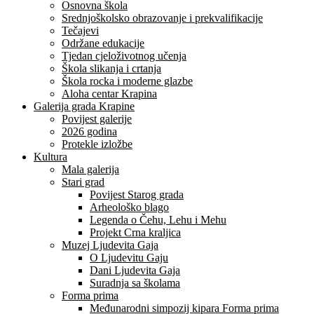
Osnovna škola
Srednjoškolsko obrazovanje i prekvalifikacije
Tečajevi
Održane edukacije
Tjedan cjeloživotnog učenja
Škola slikanja i crtanja
Škola rocka i moderne glazbe
Aloha centar Krapina
Galerija grada Krapine
Povijest galerije
2026 godina
Protekle izložbe
Kultura
Mala galerija
Stari grad
Povijest Starog grada
Arheološko blago
Legenda o Čehu, Lehu i Mehu
Projekt Crna kraljica
Muzej Ljudevita Gaja
O Ljudevitu Gaju
Dani Ljudevita Gaja
Suradnja sa školama
Forma prima
Međunarodni simpozij kipara Forma prima