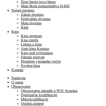
Žene biraju novu šansu
Mala škola poduzetništva SI-RH
Najam prostora
Zakup prostora
Festivalska dvorana
Mala dvorana
Klub
Kino
Kino program
Kino mreža
Lektira u kinu
Auto kino Krapina
Kino pod zvijezdama
Filmski festivali
Premijere i tematske večeri
Povijest kina
Kontakt
Naslovna
O nama
Obrazovanje
Obrazovanja odraslih u POU Krapina
Djelomične kvalifikacije
Mikrokvalifikacije
Osobni asistent