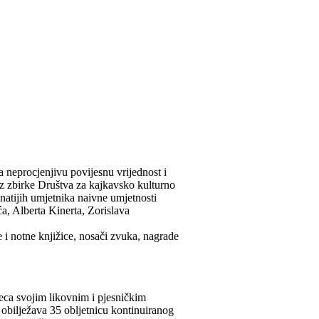
 neprocjenjivu povijesnu vrijednost i
 iz zbirke Društva za kajkavsko kulturno
natijih umjetnika naivne umjetnosti
a, Alberta Kinerta, Zorislava
 i notne knjižice, nosači zvuka, nagrade
djeca svojim likovnim i pjesničkim
obilježava 35 obljetnicu kontinuiranog