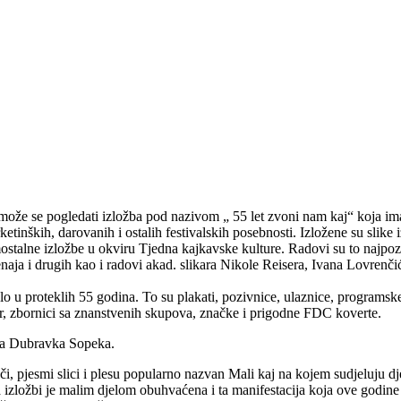
može se pogledati izložba pod nazivom „ 55 let zvoni nam kaj“ koja ima
ketinških, darovanih i ostalih festivalskih posebnosti. Izložene su slike
mostalne izložbe u okviru Tjedna kajkavske kulture. Radovi su to najpoz
ja i drugih kao i radovi akad. slikara Nikole Reisera, Ivana Lovrenčić
lo u proteklih 55 godina. To su plakati, pozivnice, ulaznice, programske
ter, zbornici sa znanstvenih skupova, značke i prigodne FDC koverte.
na Dubravka Sopeka.
iječi, pjesmi slici i plesu popularno nazvan Mali kaj na kojem sudjeluju 
izložbi je malim djelom obuhvaćena i ta manifestacija koja ove godine 