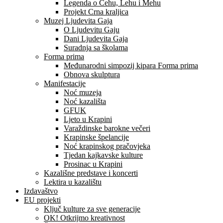
Legenda o Čehu, Lehu i Mehu
Projekt Crna kraljica
Muzej Ljudevita Gaja
O Ljudevitu Gaju
Dani Ljudevita Gaja
Suradnja sa školama
Forma prima
Međunarodni simpozij kipara Forma prima
Obnova skulptura
Manifestacije
Noć muzeja
Noć kazališta
GFUK
Ljeto u Krapini
Varaždinske barokne večeri
Krapinske špelancije
Noć krapinskog pračovjeka
Tjedan kajkavske kulture
Prosinac u Krapini
Kazališne predstave i koncerti
Lektira u kazalištu
Izdavaštvo
EU projekti
Ključ kulture za sve generacije
OK! Otkrijmo kreativnost