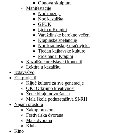
Obnova skulptura
Manifestacije
Noć muzeja
Noć kazališta
GFUK
Ljeto u Krapini
Varaždinske barokne večeri
Krapinske špelancije
Noć krapinskog pračovjeka
Tjedan kajkavske kulture
Prosinac u Krapini
Kazališne predstave i koncerti
Lektira u kazalištu
Izdavaštvo
EU projekti
Ključ kulture za sve generacije
OK! Otkrijmo kreativnost
Žene biraju novu šansu
Mala škola poduzetništva SI-RH
Najam prostora
Zakup prostora
Festivalska dvorana
Mala dvorana
Klub
Kino