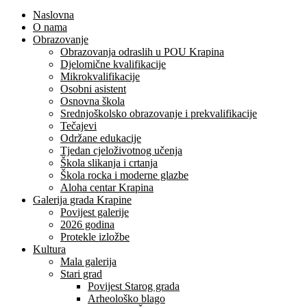
Naslovna
O nama
Obrazovanje
Obrazovanja odraslih u POU Krapina
Djelomične kvalifikacije
Mikrokvalifikacije
Osobni asistent
Osnovna škola
Srednjoškolsko obrazovanje i prekvalifikacije
Tečajevi
Održane edukacije
Tjedan cjeloživotnog učenja
Škola slikanja i crtanja
Škola rocka i moderne glazbe
Aloha centar Krapina
Galerija grada Krapine
Povijest galerije
2026 godina
Protekle izložbe
Kultura
Mala galerija
Stari grad
Povijest Starog grada
Arheološko blago