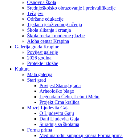
Osnovna škola
Srednjoškolsko obrazovanje i prekvalifikacije
Tečajevi
Održane edukacije
Tjedan cjeloživotnog učenja
Škola slikanja i crtanja
Škola rocka i moderne glazbe
Aloha centar Krapina
Galerija grada Krapine
Povijest galerije
2026 godina
Protekle izložbe
Kultura
Mala galerija
Stari grad
Povijest Starog grada
Arheološko blago
Legenda o Čehu, Lehu i Mehu
Projekt Crna kraljica
Muzej Ljudevita Gaja
O Ljudevitu Gaju
Dani Ljudevita Gaja
Suradnja sa školama
Forma prima
Međunarodni simpozij kipara Forma prima