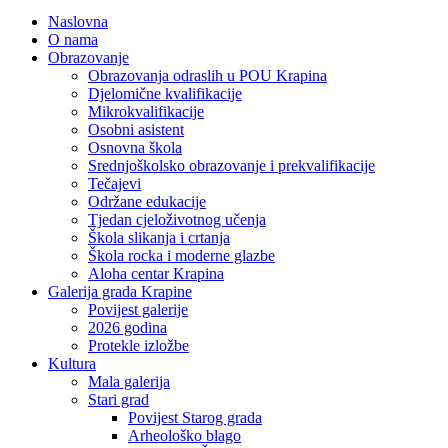
Naslovna
O nama
Obrazovanje
Obrazovanja odraslih u POU Krapina
Djelomične kvalifikacije
Mikrokvalifikacije
Osobni asistent
Osnovna škola
Srednjoškolsko obrazovanje i prekvalifikacije
Tečajevi
Održane edukacije
Tjedan cjeloživotnog učenja
Škola slikanja i crtanja
Škola rocka i moderne glazbe
Aloha centar Krapina
Galerija grada Krapine
Povijest galerije
2026 godina
Protekle izložbe
Kultura
Mala galerija
Stari grad
Povijest Starog grada
Arheološko blago