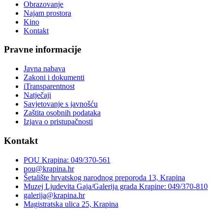
Obrazovanje
Najam prostora
Kino
Kontakt
Pravne informacije
Javna nabava
Zakoni i dokumenti
iTransparentnost
Natječaji
Savjetovanje s javnošću
Zaštita osobnih podataka
Izjava o pristupačnosti
Kontakt
POU Krapina: 049/370-561
pou@krapina.hr
Šetalište hrvatskog narodnog preporoda 13, Krapina
Muzej Ljudevita Gaja/Galerija grada Krapine: 049/370-810
galerija@krapina.hr
Magistratska ulica 25, Krapina