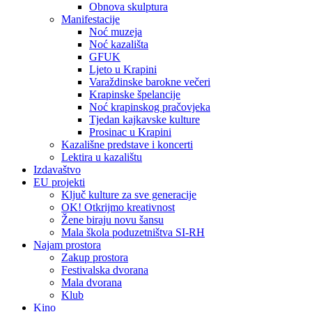
Obnova skulptura
Manifestacije
Noć muzeja
Noć kazališta
GFUK
Ljeto u Krapini
Varaždinske barokne večeri
Krapinske špelancije
Noć krapinskog pračovjeka
Tjedan kajkavske kulture
Prosinac u Krapini
Kazališne predstave i koncerti
Lektira u kazalištu
Izdavaštvo
EU projekti
Ključ kulture za sve generacije
OK! Otkrijmo kreativnost
Žene biraju novu šansu
Mala škola poduzetništva SI-RH
Najam prostora
Zakup prostora
Festivalska dvorana
Mala dvorana
Klub
Kino