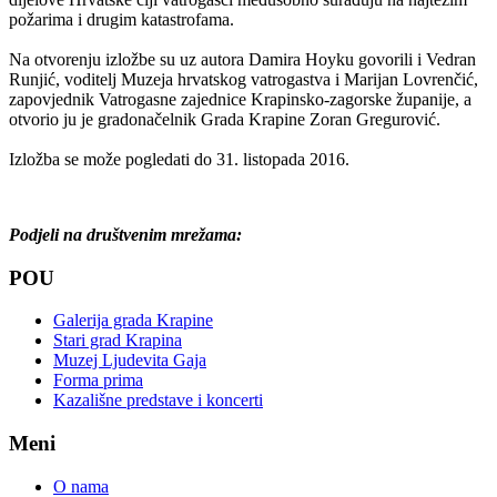
požarima i drugim katastrofama.
Na otvorenju izložbe su uz autora Damira Hoyku govorili i Vedran
Runjić, voditelj Muzeja hrvatskog vatrogastva i Marijan Lovrenčić,
zapovjednik Vatrogasne zajednice Krapinsko-zagorske županije, a
otvorio ju je gradonačelnik Grada Krapine Zoran Gregurović.
Izložba se može pogledati do 31. listopada 2016.
Podjeli na društvenim mrežama:
POU
Galerija grada Krapine
Stari grad Krapina
Muzej Ljudevita Gaja
Forma prima
Kazališne predstave i koncerti
Meni
O nama