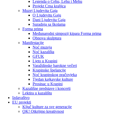
Legenda o Čehu, Lehu i Mehu
Projekt Crna kraljica
Muzej Ljudevita Gaja
O Ljudevitu Gaju
Dani Ljudevita Gaja
Suradnja sa školama
Forma prima
Međunarodni simpozij kipara Forma prima
Obnova skulptura
Manifestacije
Noć muzeja
Noć kazališta
GFUK
Ljeto u Krapini
Varaždinske barokne večeri
Krapinske špelancije
Noć krapinskog pračovjeka
Tjedan kajkavske kulture
Prosinac u Krapini
Kazališne predstave i koncerti
Lektira u kazalištu
Izdavaštvo
EU projekti
Ključ kulture za sve generacije
OK! Otkrijmo kreativnost