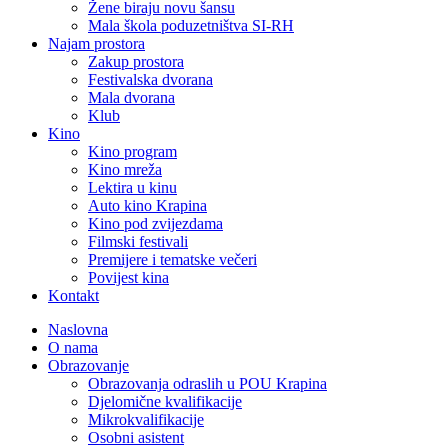
Žene biraju novu šansu
Mala škola poduzetništva SI-RH
Najam prostora
Zakup prostora
Festivalska dvorana
Mala dvorana
Klub
Kino
Kino program
Kino mreža
Lektira u kinu
Auto kino Krapina
Kino pod zvijezdama
Filmski festivali
Premijere i tematske večeri
Povijest kina
Kontakt
Naslovna
O nama
Obrazovanje
Obrazovanja odraslih u POU Krapina
Djelomične kvalifikacije
Mikrokvalifikacije
Osobni asistent