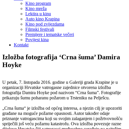
Kino program
Kino mreža
Lektira u kinu
Auto kino Krapina
Kino pod zvijezdama
Filmski festivali
Premijere i tematske večeri
Povijest kina
Kontakt
Izložba fotografija ‘Crna šuma’ Damira
Hoyke
U petak, 7. listopada 2016. godine u Galeriji grada Krapine je u
organizaciji Hrvatske vatrogasne zajednice otvorena izložba
fotografija Damira Hoyke pod nazivom “Crna šuma”. Fotografije
prikazuju šumu poharanu požarom u Trsteniku na Pelješcu.
„Crna šuma“ je izložba od općeg interesa, a njezin cilj je upozoriti
građane na moguće požarne opasnosti. Autor također odaje
priznanje vatrogascima koji su svojim zalaganjem i požrtvovnošću
spriječili još veću požarnu katastrofu. Ova izložba povezuje razne
dijelove Hrvatske čiji vatrogasci međusobno surađuju na najtežim