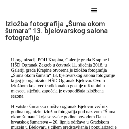
Izložba fotografija „Šuma okom
šumara“ 13. bjelovarskog salona
fotografije
U organizaciji POU Krapina, Galerije grada Krapine i
HŠD Ogranak Zagreb u četvrtak 11. siječnja 2018. u
Galeriji grada Krapine otvorena je izložba fotografija
„Šuma okom šumara“ 13. bjelovarskog salona fotografije
kojeg je organizator HŠD Ogranak Bjelovar. Ovom
izložbom koja već tradicionalno gostuje u Krapini u
mjesecu siječnju započela je ovogodišnja izložbena
sezona.
Hrvatsko šumarsko društvo ogranak Bjelovar već niz
godina organizira izložbu fotografija pod nazivom “Šuma
okom šumara” koja se svake godine povodom Dana
hrvatskog šumarstva – 20. lipnja održava u Gradskom
muzeju u Bjelovaru s ciljem predstavljanja i popularizacije