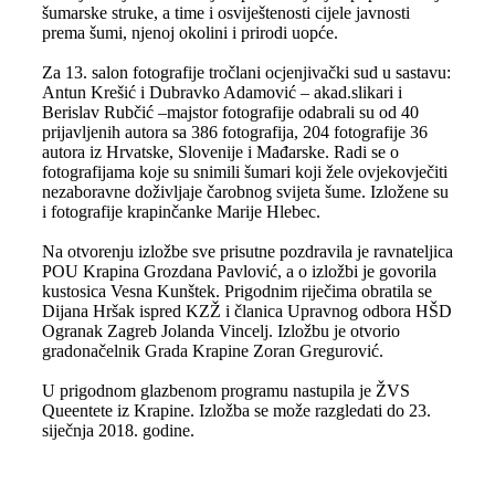
šumarske struke, a time i osviještenosti cijele javnosti
prema šumi, njenoj okolini i prirodi uopće.
Za 13. salon fotografije tročlani ocjenjivački sud u sastavu:
Antun Krešić i Dubravko Adamović – akad.slikari i
Berislav Rubčić –majstor fotografije odabrali su od 40
prijavljenih autora sa 386 fotografija, 204 fotografije 36
autora iz Hrvatske, Slovenije i Mađarske. Radi se o
fotografijama koje su snimili šumari koji žele ovjekovječiti
nezaboravne doživljaje čarobnog svijeta šume. Izložene su
i fotografije krapinčanke Marije Hlebec.
Na otvorenju izložbe sve prisutne pozdravila je ravnateljica
POU Krapina Grozdana Pavlović, a o izložbi je govorila
kustosica Vesna Kunštek. Prigodnim riječima obratila se
Dijana Hršak ispred KZŽ i članica Upravnog odbora HŠD
Ogranak Zagreb Jolanda Vincelj. Izložbu je otvorio
gradonačelnik Grada Krapine Zoran Gregurović.
U prigodnom glazbenom programu nastupila je ŽVS
Queentete iz Krapine. Izložba se može razgledati do 23.
siječnja 2018. godine.