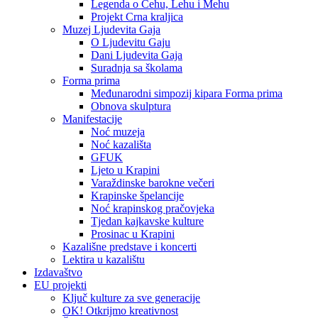
Legenda o Čehu, Lehu i Mehu
Projekt Crna kraljica
Muzej Ljudevita Gaja
O Ljudevitu Gaju
Dani Ljudevita Gaja
Suradnja sa školama
Forma prima
Međunarodni simpozij kipara Forma prima
Obnova skulptura
Manifestacije
Noć muzeja
Noć kazališta
GFUK
Ljeto u Krapini
Varaždinske barokne večeri
Krapinske špelancije
Noć krapinskog pračovjeka
Tjedan kajkavske kulture
Prosinac u Krapini
Kazališne predstave i koncerti
Lektira u kazalištu
Izdavaštvo
EU projekti
Ključ kulture za sve generacije
OK! Otkrijmo kreativnost