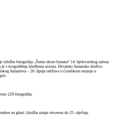
je izložba fotografija „Šuma okom šumara“ 14. bjelovarskog salona
a je i ovogodišnja izložbena sezona. Hrvatsko šumarsko društvo
tskog šumarstva – 20. lipnja održava u Gradskom muzeju u
opće.
brao 229 fotografija.
en na gitari. Izložba ostaje otvorena do 25. siječnja.