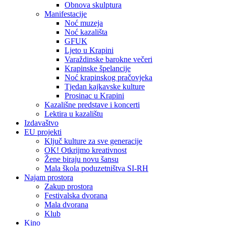
Obnova skulptura
Manifestacije
Noć muzeja
Noć kazališta
GFUK
Ljeto u Krapini
Varaždinske barokne večeri
Krapinske špelancije
Noć krapinskog pračovjeka
Tjedan kajkavske kulture
Prosinac u Krapini
Kazališne predstave i koncerti
Lektira u kazalištu
Izdavaštvo
EU projekti
Ključ kulture za sve generacije
OK! Otkrijmo kreativnost
Žene biraju novu šansu
Mala škola poduzetništva SI-RH
Najam prostora
Zakup prostora
Festivalska dvorana
Mala dvorana
Klub
Kino