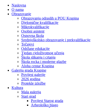
Naslovna
O nama
Obrazovanje
Obrazovanja odraslih u POU Krapina
Djelomične kvalifikacije
Mikrokvalifikacije
Osobni asistent
Osnovna škola
Srednjoškolsko obrazovanje i prekvalifikacije
Tečajevi
Održane edukacije
Tjedan cjeloživotnog učenja
Škola slikanja i crtanja
Škola rocka i moderne glazbe
Aloha centar Krapina
Galerija grada Krapine
Povijest galerije
2026 godina
Protekle izložbe
Kultura
Mala galerija
Stari grad
Povijest Starog grada
Arheološko blago