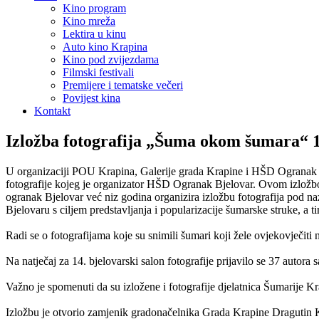
Kino program
Kino mreža
Lektira u kinu
Auto kino Krapina
Kino pod zvijezdama
Filmski festivali
Premijere i tematske večeri
Povijest kina
Kontakt
Izložba fotografija „Šuma okom šumara“ 14
U organizaciji POU Krapina, Galerije grada Krapine i HŠD Ogranak Za
fotografije kojeg je organizator HŠD Ogranak Bjelovar. Ovom izložbo
ogranak Bjelovar već niz godina organizira izložbu fotografija po
Bjelovaru s ciljem predstavljanja i popularizacije šumarske struke, a ti
Radi se o fotografijama koje su snimili šumari koji žele ovjekovječiti
Na natječaj za 14. bjelovarski salon fotografije prijavilo se 37 autora 
Važno je spomenuti da su izložene i fotografije djelatnica Šumarije 
Izložbu je otvorio zamjenik gradonačelnika Grada Krapine Dragutin K