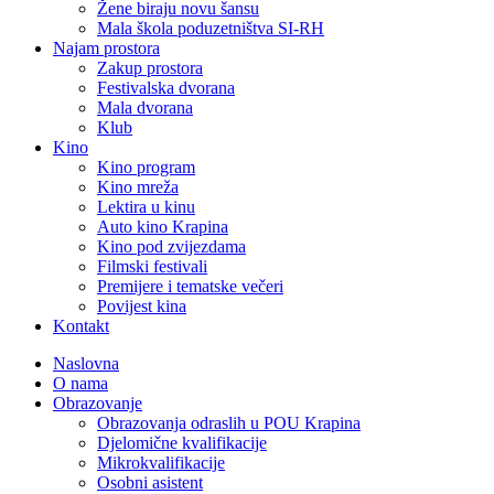
Žene biraju novu šansu
Mala škola poduzetništva SI-RH
Najam prostora
Zakup prostora
Festivalska dvorana
Mala dvorana
Klub
Kino
Kino program
Kino mreža
Lektira u kinu
Auto kino Krapina
Kino pod zvijezdama
Filmski festivali
Premijere i tematske večeri
Povijest kina
Kontakt
Naslovna
O nama
Obrazovanje
Obrazovanja odraslih u POU Krapina
Djelomične kvalifikacije
Mikrokvalifikacije
Osobni asistent