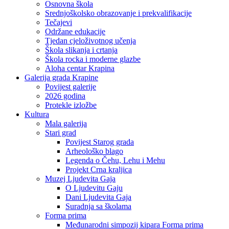
Osnovna škola
Srednjoškolsko obrazovanje i prekvalifikacije
Tečajevi
Održane edukacije
Tjedan cjeloživotnog učenja
Škola slikanja i crtanja
Škola rocka i moderne glazbe
Aloha centar Krapina
Galerija grada Krapine
Povijest galerije
2026 godina
Protekle izložbe
Kultura
Mala galerija
Stari grad
Povijest Starog grada
Arheološko blago
Legenda o Čehu, Lehu i Mehu
Projekt Crna kraljica
Muzej Ljudevita Gaja
O Ljudevitu Gaju
Dani Ljudevita Gaja
Suradnja sa školama
Forma prima
Međunarodni simpozij kipara Forma prima