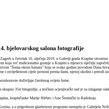
. bjelovarskog salona fotografije
greb u četvrtak 10. siječnja 2019. u Galeriji grada Krapine otvorena 
m koja već tradicionalno gostuje u Krapini u mjesecu siječnju započel
d nazivom “Šuma okom šumara” koja se svake godine povodom Dana hrva
me i osviještenosti cijele javnosti prema šumi, njenoj okolini i prirodi u
 nezaboravne doživljaje čarobnog svijeta šume.
sa ukupno 354 fotografije, a tročlani ocjenjivački sud je za izlaganje oda
Krapina, krapinčanke Marije Hlebec i Ane Šemnički iz Radoboja.
ozina, a u prigodnom glazbenom programu nastupila je Gabrijela Nežmah