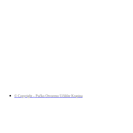
© Copyright – Pučko Otvoreno Učilište Krapina