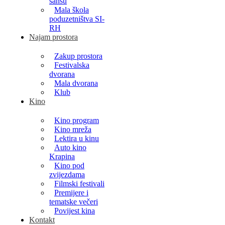
šansu
Mala škola
poduzetništva SI-
RH
Najam prostora
Zakup prostora
Festivalska
dvorana
Mala dvorana
Klub
Kino
Kino program
Kino mreža
Lektira u kinu
Auto kino
Krapina
Kino pod
zvijezdama
Filmski festivali
Premijere i
tematske večeri
Povijest kina
Kontakt