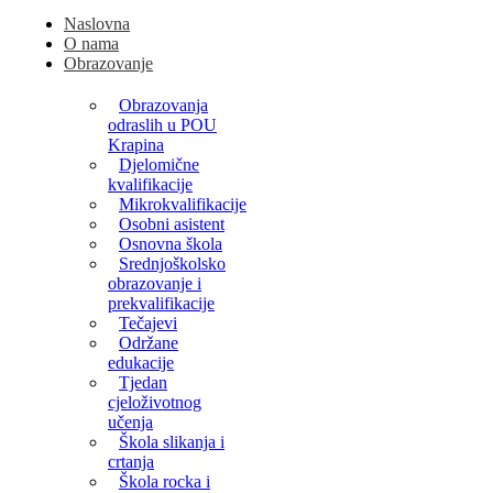
Naslovna
O nama
Obrazovanje
Obrazovanja
odraslih u POU
Krapina
Djelomične
kvalifikacije
Mikrokvalifikacije
Osobni asistent
Osnovna škola
Srednjoškolsko
obrazovanje i
prekvalifikacije
Tečajevi
Održane
edukacije
Tjedan
cjeloživotnog
učenja
Škola slikanja i
crtanja
Škola rocka i