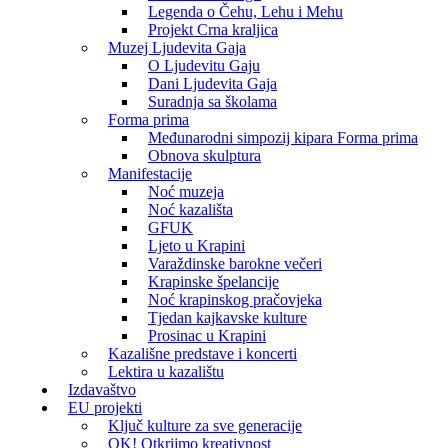
Legenda o Čehu, Lehu i Mehu
Projekt Crna kraljica
Muzej Ljudevita Gaja
O Ljudevitu Gaju
Dani Ljudevita Gaja
Suradnja sa školama
Forma prima
Međunarodni simpozij kipara Forma prima
Obnova skulptura
Manifestacije
Noć muzeja
Noć kazališta
GFUK
Ljeto u Krapini
Varaždinske barokne večeri
Krapinske špelancije
Noć krapinskog pračovjeka
Tjedan kajkavske kulture
Prosinac u Krapini
Kazališne predstave i koncerti
Lektira u kazalištu
Izdavaštvo
EU projekti
Ključ kulture za sve generacije
OK! Otkrijmo kreativnost