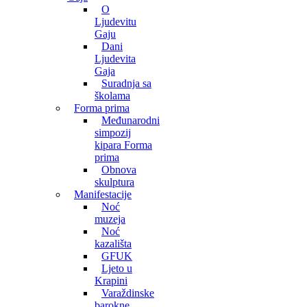
O
Ljudevitu
Gaju
Dani
Ljudevita
Gaja
Suradnja sa
školama
Forma prima
Međunarodni
simpozij
kipara Forma
prima
Obnova
skulptura
Manifestacije
Noć
muzeja
Noć
kazališta
GFUK
Ljeto u
Krapini
Varaždinske
barokne