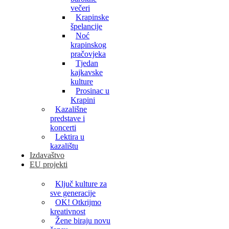
večeri
Krapinske
špelancije
Noć
krapinskog
pračovjeka
Tjedan
kajkavske
kulture
Prosinac u
Krapini
Kazališne
predstave i
koncerti
Lektira u
kazalištu
Izdavaštvo
EU projekti
Ključ kulture za
sve generacije
OK! Otkrijmo
kreativnost
Žene biraju novu