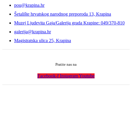
pou@krapina.hr
Šetalište hrvatskog narodnog preporoda 13, Krapina
Muzej Ljudevita Gaja/Galerija grada Krapine: 049/370-810
galerija@krapina.hr
Magistratska ulica 25, Krapina
Pratite nas na
Facebook-f
Instagram
Youtube