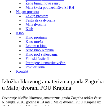
Žene biraju novu šansu
Mala škola poduzetništva SI-RH
Najam prostora
Zakup prostora
Festivalska dvorana
Mala dvorana
Klub
Kino
Kino program
Kino mreža
Lektira u kinu
Auto kino Krapina
Kino pod zvijezdama
Filmski festivali
Premijere i tematske večeri
Povijest kina
Kontakt
Izložba likovnog amaterizma grada Zagreba
u Maloj dvorani POU Krapina
Otvorenje izložbe likovnog amaterizma grada Zagreba održat će se
6. ožujka 2026. godine u 19 sati u Maloj dvorani POU Krapina uz