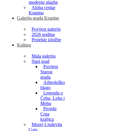
moderne glazbe
Aloha centar
Krapina
Galerija grada Krapine
Povijest galerije
2026 godina
Protekle izložbe
Kultura
Mala galerija
Stari grad
Povijest
Starog
grada
Arheološko
blago
Legenda o
Čehu, Lehu i
Mehu
Projekt
Crna
kraljica
Muzej Ljudevita
Gaja