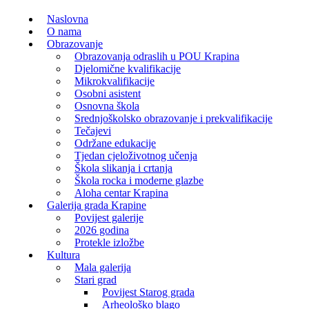
Naslovna
O nama
Obrazovanje
Obrazovanja odraslih u POU Krapina
Djelomične kvalifikacije
Mikrokvalifikacije
Osobni asistent
Osnovna škola
Srednjoškolsko obrazovanje i prekvalifikacije
Tečajevi
Održane edukacije
Tjedan cjeloživotnog učenja
Škola slikanja i crtanja
Škola rocka i moderne glazbe
Aloha centar Krapina
Galerija grada Krapine
Povijest galerije
2026 godina
Protekle izložbe
Kultura
Mala galerija
Stari grad
Povijest Starog grada
Arheološko blago