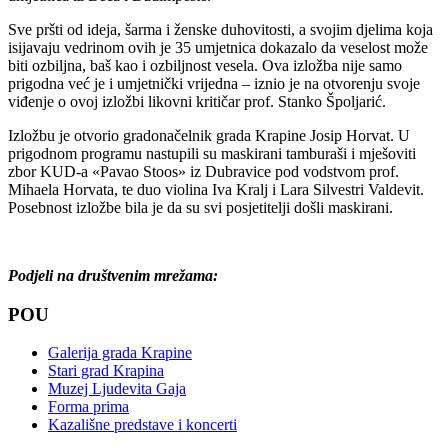
Sve pršti od ideja, šarma i ženske duhovitosti, a svojim djelima koja
isijavaju vedrinom ovih je 35 umjetnica dokazalo da veselost može
biti ozbiljna, baš kao i ozbiljnost vesela. Ova izložba nije samo
prigodna već je i umjetnički vrijedna – iznio je na otvorenju svoje
viđenje o ovoj izložbi likovni kritičar prof. Stanko Špoljarić.
Izložbu je otvorio gradonačelnik grada Krapine Josip Horvat. U
prigodnom programu nastupili su maskirani tamburaši i mješoviti
zbor KUD-a «Pavao Stoos» iz Dubravice pod vodstvom prof.
Mihaela Horvata, te duo violina Iva Kralj i Lara Silvestri Valdevit.
Posebnost izložbe bila je da su svi posjetitelji došli maskirani.
Podjeli na društvenim mrežama:
POU
Galerija grada Krapine
Stari grad Krapina
Muzej Ljudevita Gaja
Forma prima
Kazališne predstave i koncerti