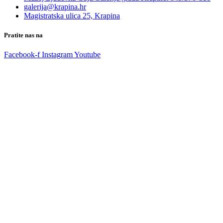
galerija@krapina.hr
Magistratska ulica 25, Krapina
Pratite nas na
Facebook-f
Instagram
Youtube