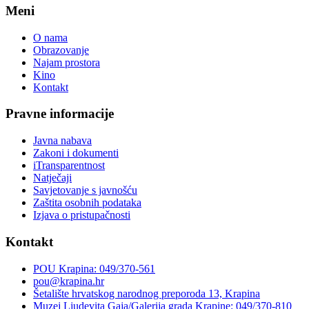
Meni
O nama
Obrazovanje
Najam prostora
Kino
Kontakt
Pravne informacije
Javna nabava
Zakoni i dokumenti
iTransparentnost
Natječaji
Savjetovanje s javnošću
Zaštita osobnih podataka
Izjava o pristupačnosti
Kontakt
POU Krapina: 049/370-561
pou@krapina.hr
Šetalište hrvatskog narodnog preporoda 13, Krapina
Muzej Ljudevita Gaja/Galerija grada Krapine: 049/370-810