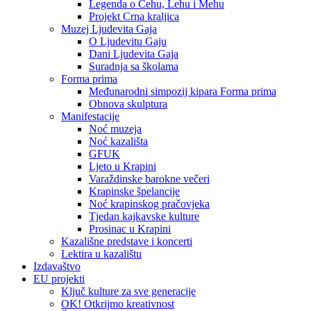
Legenda o Čehu, Lehu i Mehu
Projekt Crna kraljica
Muzej Ljudevita Gaja
O Ljudevitu Gaju
Dani Ljudevita Gaja
Suradnja sa školama
Forma prima
Međunarodni simpozij kipara Forma prima
Obnova skulptura
Manifestacije
Noć muzeja
Noć kazališta
GFUK
Ljeto u Krapini
Varaždinske barokne večeri
Krapinske špelancije
Noć krapinskog pračovjeka
Tjedan kajkavske kulture
Prosinac u Krapini
Kazališne predstave i koncerti
Lektira u kazalištu
Izdavaštvo
EU projekti
Ključ kulture za sve generacije
OK! Otkrijmo kreativnost