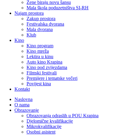
Žene biraju novu šansu
Mala škola poduzetništva SI-RH
Najam prostora
Zakup prostora
Festivalska dvorana
Mala dvorana
Klub
Kino
Kino program
Kino mreža
Lektira u kinu
Auto kino Krapina
Kino pod zvijezdama
Filmski festivali
Premijere i tematske večeri
Povijest kina
Kontakt
Naslovna
O nama
Obrazovanje
Obrazovanja odraslih u POU Krapina
Djelomične kvalifikacije
Mikrokvalifikacije
Osobni asistent