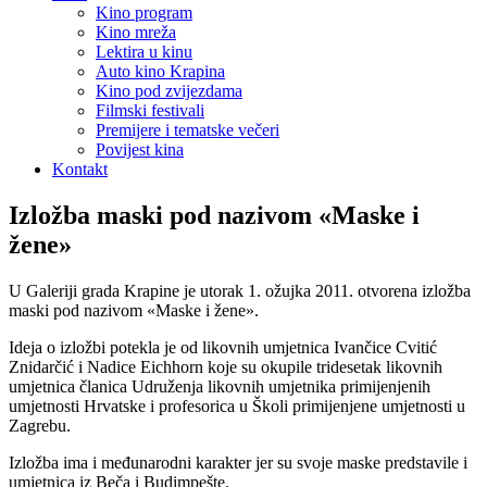
Kino program
Kino mreža
Lektira u kinu
Auto kino Krapina
Kino pod zvijezdama
Filmski festivali
Premijere i tematske večeri
Povijest kina
Kontakt
Izložba maski pod nazivom «Maske i
žene»
U Galeriji grada Krapine je utorak 1. ožujka 2011. otvorena izložba
maski pod nazivom «Maske i žene».
Ideja o izložbi potekla je od likovnih umjetnica Ivančice Cvitić
Znidarčić i Nadice Eichhorn koje su okupile tridesetak likovnih
umjetnica članica Udruženja likovnih umjetnika primijenjenih
umjetnosti Hrvatske i profesorica u Školi primijenjene umjetnosti u
Zagrebu.
Izložba ima i međunarodni karakter jer su svoje maske predstavile i
umjetnica iz Beča i Budimpešte.