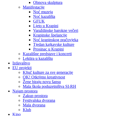
Obnova skulptura
Manifestacije
Noć muzeja
Noć kazališta
GFUK
Ljeto u Krapini
Varaždinske barokne večeri
Krapinske špelancije
Noć krapinskog pračovjeka
Tjedan kajkavske kulture
Prosinac u Krapini
Kazališne predstave i koncerti
Lektira u kazalištu
Izdavaštvo
EU projekti
Ključ kulture za sve generacije
OK! Otkrijmo kreativnost
Žene biraju novu šansu
Mala škola poduzetništva SI-RH
Najam prostora
Zakup prostora
Festivalska dvorana
Mala dvorana
Klub
Kino