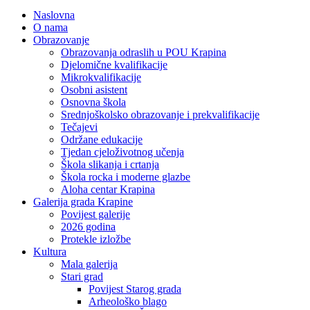
Naslovna
O nama
Obrazovanje
Obrazovanja odraslih u POU Krapina
Djelomične kvalifikacije
Mikrokvalifikacije
Osobni asistent
Osnovna škola
Srednjoškolsko obrazovanje i prekvalifikacije
Tečajevi
Održane edukacije
Tjedan cjeloživotnog učenja
Škola slikanja i crtanja
Škola rocka i moderne glazbe
Aloha centar Krapina
Galerija grada Krapine
Povijest galerije
2026 godina
Protekle izložbe
Kultura
Mala galerija
Stari grad
Povijest Starog grada
Arheološko blago