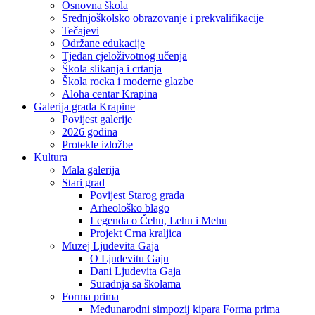
Osnovna škola
Srednjoškolsko obrazovanje i prekvalifikacije
Tečajevi
Održane edukacije
Tjedan cjeloživotnog učenja
Škola slikanja i crtanja
Škola rocka i moderne glazbe
Aloha centar Krapina
Galerija grada Krapine
Povijest galerije
2026 godina
Protekle izložbe
Kultura
Mala galerija
Stari grad
Povijest Starog grada
Arheološko blago
Legenda o Čehu, Lehu i Mehu
Projekt Crna kraljica
Muzej Ljudevita Gaja
O Ljudevitu Gaju
Dani Ljudevita Gaja
Suradnja sa školama
Forma prima
Međunarodni simpozij kipara Forma prima