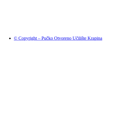
© Copyright – Pučko Otvoreno Učilište Krapina