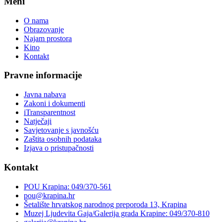
Meni
O nama
Obrazovanje
Najam prostora
Kino
Kontakt
Pravne informacije
Javna nabava
Zakoni i dokumenti
iTransparentnost
Natječaji
Savjetovanje s javnošću
Zaštita osobnih podataka
Izjava o pristupačnosti
Kontakt
POU Krapina: 049/370-561
pou@krapina.hr
Šetalište hrvatskog narodnog preporoda 13, Krapina
Muzej Ljudevita Gaja/Galerija grada Krapine: 049/370-810