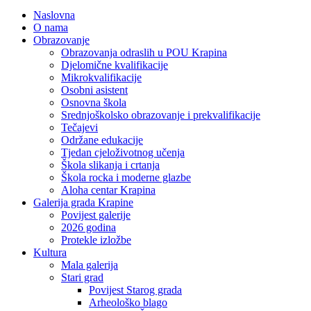
Naslovna
O nama
Obrazovanje
Obrazovanja odraslih u POU Krapina
Djelomične kvalifikacije
Mikrokvalifikacije
Osobni asistent
Osnovna škola
Srednjoškolsko obrazovanje i prekvalifikacije
Tečajevi
Održane edukacije
Tjedan cjeloživotnog učenja
Škola slikanja i crtanja
Škola rocka i moderne glazbe
Aloha centar Krapina
Galerija grada Krapine
Povijest galerije
2026 godina
Protekle izložbe
Kultura
Mala galerija
Stari grad
Povijest Starog grada
Arheološko blago