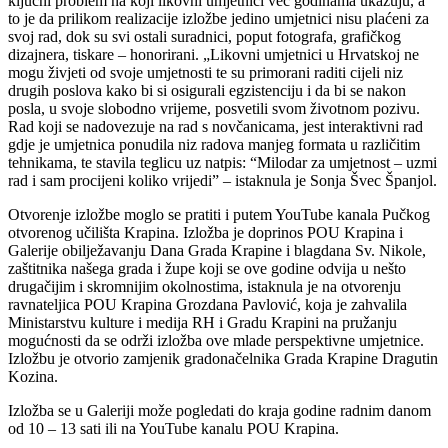
ključni problem na koji likovni umjetnici već godinama ukazuju, a
to je da prilikom realizacije izložbe jedino umjetnici nisu plaćeni za
svoj rad, dok su svi ostali suradnici, poput fotografa, grafičkog
dizajnera, tiskare – honorirani. „Likovni umjetnici u Hrvatskoj ne
mogu živjeti od svoje umjetnosti te su primorani raditi cijeli niz
drugih poslova kako bi si osigurali egzistenciju i da bi se nakon
posla, u svoje slobodno vrijeme, posvetili svom životnom pozivu.
Rad koji se nadovezuje na rad s novčanicama, jest interaktivni rad
gdje je umjetnica ponudila niz radova manjeg formata u različitim
tehnikama, te stavila teglicu uz natpis: “Milodar za umjetnost – uzmi
rad i sam procijeni koliko vrijedi” – istaknula je Sonja Švec Španjol.
Otvorenje izložbe moglo se pratiti i putem YouTube kanala Pučkog
otvorenog učilišta Krapina. Izložba je doprinos POU Krapina i
Galerije obilježavanju Dana Grada Krapine i blagdana Sv. Nikole,
zaštitnika našega grada i župe koji se ove godine odvija u nešto
drugačijim i skromnijim okolnostima, istaknula je na otvorenju
ravnateljica POU Krapina Grozdana Pavlović, koja je zahvalila
Ministarstvu kulture i medija RH i Gradu Krapini na pružanju
mogućnosti da se održi izložba ove mlade perspektivne umjetnice.
Izložbu je otvorio zamjenik gradonačelnika Grada Krapine Dragutin
Kozina.
Izložba se u Galeriji može pogledati do kraja godine radnim danom
od 10 – 13 sati ili na YouTube kanalu POU Krapina.