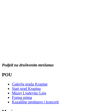
Podjeli na društvenim mrežama:
POU
Galerija grada Krapine
Stari grad Krapina
Muzej Ljudevita Gaja
Forma prima
Kazališne predstave i koncerti