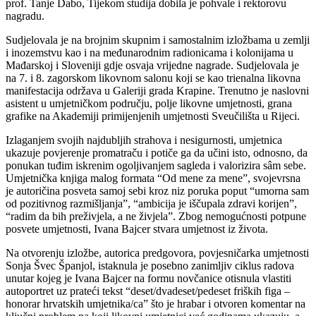
prof. Tanje Dabo, Tijekom studija dobila je pohvale i rektorovu
nagradu.
Sudjelovala je na brojnim skupnim i samostalnim izložbama u zemlji
i inozemstvu kao i na međunarodnim radionicama i kolonijama u
Mađarskoj i Sloveniji gdje osvaja vrijedne nagrade. Sudjelovala je
na 7. i 8. zagorskom likovnom salonu koji se kao trienalna likovna
manifestacija održava u Galeriji grada Krapine. Trenutno je naslovni
asistent u umjetničkom području, polje likovne umjetnosti, grana
grafike na Akademiji primijenjenih umjetnosti Sveučilišta u Rijeci.
Izlaganjem svojih najdubljih strahova i nesigurnosti, umjetnica
ukazuje povjerenje promatraču i potiče ga da učini isto, odnosno, da
ponukan tuđim iskrenim ogoljivanjem sagleda i valorizira sâm sebe.
Umjetnička knjiga malog formata “Od mene za mene”, svojevrsna
je autoričina posveta samoj sebi kroz niz poruka poput “umorna sam
od pozitivnog razmišljanja”, “ambicija je iščupala zdravi korijen”,
“radim da bih preživjela, a ne živjela”. Zbog nemogućnosti potpune
posvete umjetnosti, Ivana Bajcer stvara umjetnost iz života.
Na otvorenju izložbe, autorica predgovora, povjesničarka umjetnosti
Sonja Švec Španjol, istaknula je posebno zanimljiv ciklus radova
unutar kojeg je Ivana Bajcer na formu novčanice otisnula vlastiti
autoportret uz prateći tekst “deset/dvadeset/pedeset friških figa –
honorar hrvatskih umjetnika/ca” što je hrabar i otvoren komentar na