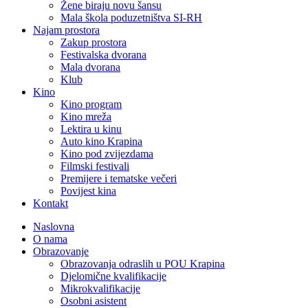
Žene biraju novu šansu
Mala škola poduzetništva SI-RH
Najam prostora
Zakup prostora
Festivalska dvorana
Mala dvorana
Klub
Kino
Kino program
Kino mreža
Lektira u kinu
Auto kino Krapina
Kino pod zvijezdama
Filmski festivali
Premijere i tematske večeri
Povijest kina
Kontakt
Naslovna
O nama
Obrazovanje
Obrazovanja odraslih u POU Krapina
Djelomične kvalifikacije
Mikrokvalifikacije
Osobni asistent