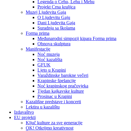
Legenda o Čehu, Lehu i Mehu
Projekt Crna kraljica
Muzej Ljudevita Gaja
O Ljudevitu Gaju
Dani Ljudevita Gaja
Suradnja sa školama
Forma prima
Međunarodni simpozij kipara Forma prima
Obnova skulptura
Manifestacije
Noć muzeja
Noć kazališta
GFUK
Ljeto u Krapini
Varaždinske barokne večeri
Krapinske špelancije
Noć krapinskog pračovjeka
Tjedan kajkavske kulture
Prosinac u Krapini
Kazališne predstave i koncerti
Lektira u kazalištu
Izdavaštvo
EU projekti
Ključ kulture za sve generacije
OK! Otkrijmo kreativnost