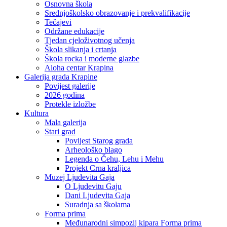
Osnovna škola
Srednjoškolsko obrazovanje i prekvalifikacije
Tečajevi
Održane edukacije
Tjedan cjeloživotnog učenja
Škola slikanja i crtanja
Škola rocka i moderne glazbe
Aloha centar Krapina
Galerija grada Krapine
Povijest galerije
2026 godina
Protekle izložbe
Kultura
Mala galerija
Stari grad
Povijest Starog grada
Arheološko blago
Legenda o Čehu, Lehu i Mehu
Projekt Crna kraljica
Muzej Ljudevita Gaja
O Ljudevitu Gaju
Dani Ljudevita Gaja
Suradnja sa školama
Forma prima
Međunarodni simpozij kipara Forma prima