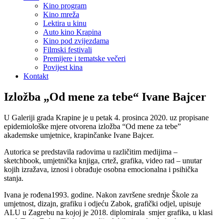
Kino program
Kino mreža
Lektira u kinu
Auto kino Krapina
Kino pod zvijezdama
Filmski festivali
Premijere i tematske večeri
Povijest kina
Kontakt
Izložba „Od mene za tebe“ Ivane Bajcer
U Galeriji grada Krapine je u petak 4. prosinca 2020. uz propisane
epidemiološke mjere otvorena izložba “Od mene za tebe”
akademske umjetnice, krapinčanke Ivane Bajcer.
Autorica se predstavila radovima u različitim medijima –
sketchbook, umjetnička knjiga, crtež, grafika, video rad – unutar
kojih izražava, iznosi i obrađuje osobna emocionalna i psihička
stanja.
Ivana je rođena1993. godine. Nakon završene srednje Škole za
umjetnost, dizajn, grafiku i odjeću Zabok, grafički odjel, upisuje
ALU u Zagrebu na kojoj je 2018. diplomirala smjer grafika, u klasi