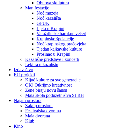
Obnova skulptura
Manifestacije
Noć muzeja
Noć kazališta
GFUK
Ljeto u Krapini
Varaždinske barokne večeri
Krapinske špelancije
Noć krapinskog pračovjeka
Tjedan kajkavske kulture
Prosinac u Krapini
Kazališne predstave i koncerti
Lektira u kazalištu
Izdavaštvo
EU projekti
Ključ kulture za sve generacije
OK! Otkrijmo kreativnost
Žene biraju novu šansu
Mala škola poduzetništva SI-RH
Najam prostora
Zakup prostora
Festivalska dvorana
Mala dvorana
Klub
Kino