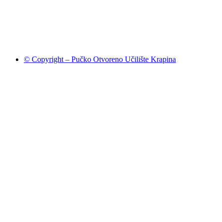
© Copyright – Pučko Otvoreno Učilište Krapina