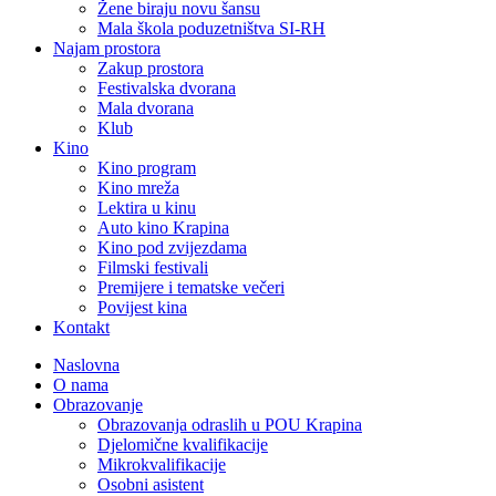
Žene biraju novu šansu
Mala škola poduzetništva SI-RH
Najam prostora
Zakup prostora
Festivalska dvorana
Mala dvorana
Klub
Kino
Kino program
Kino mreža
Lektira u kinu
Auto kino Krapina
Kino pod zvijezdama
Filmski festivali
Premijere i tematske večeri
Povijest kina
Kontakt
Naslovna
O nama
Obrazovanje
Obrazovanja odraslih u POU Krapina
Djelomične kvalifikacije
Mikrokvalifikacije
Osobni asistent