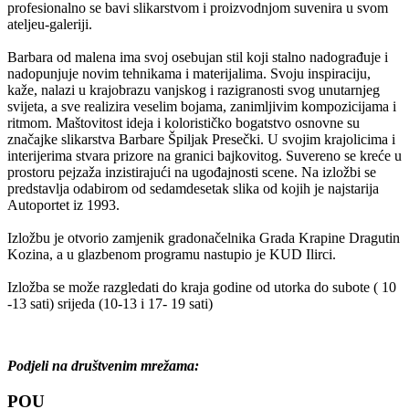
profesionalno se bavi slikarstvom i proizvodnjom suvenira u svom
ateljeu-galeriji.
Barbara od malena ima svoj osebujan stil koji stalno nadograđuje i
nadopunjuje novim tehnikama i materijalima. Svoju inspiraciju,
kaže, nalazi u krajobrazu vanjskog i razigranosti svog unutarnjeg
svijeta, a sve realizira veselim bojama, zanimljivim kompozicijama i
ritmom. Maštovitost ideja i kolorističko bogatstvo osnovne su
značajke slikarstva Barbare Špiljak Presečki. U svojim krajolicima i
interijerima stvara prizore na granici bajkovitog. Suvereno se kreće u
prostoru pejzaža inzistirajući na ugođajnosti scene. Na izložbi se
predstavlja odabirom od sedamdesetak slika od kojih je najstarija
Autoportet iz 1993.
Izložbu je otvorio zamjenik gradonačelnika Grada Krapine Dragutin
Kozina, a u glazbenom programu nastupio je KUD Ilirci.
Izložba se može razgledati do kraja godine od utorka do subote ( 10
-13 sati) srijeda (10-13 i 17- 19 sati)
Podjeli na društvenim mrežama:
POU