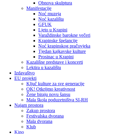
Obnova skulptura
Manifestacije
Noć muzeja
Noć kazališta
GFUK
Ljeto u Krapini
Varaždinske barokne večeri
Krapinske špelancije
Noć krapinskog pračovjeka
Tjedan kajkavske kulture
Prosinac u Krapini
Kazališne predstave i koncerti
Lektira u kazalištu
Izdavaštvo
EU projekti
Ključ kulture za sve generacije
OK! Otkrijmo kreativnost
Žene biraju novu šansu
Mala škola poduzetništva SI-RH
Najam prostora
Zakup prostora
Festivalska dvorana
Mala dvorana
Klub
Kino