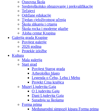
Osnovna škola
Srednjoškolsko obrazovanje i prekvalifikacije
Tečajevi
Održane edukacije
Tjedan cjeloživotnog učenja
Škola slikanja i crtanja
Škola rocka i moderne glazbe
Aloha centar Krapina
Galerija grada Krapine
Povijest galerije
2026 godina
Protekle izložbe
Kultura
Mala galerija
Stari grad
Povijest Starog grada
Arheološko blago
Legenda o Čehu, Lehu i Mehu
Projekt Crna kraljica
Muzej Ljudevita Gaja
O Ljudevitu Gaju
Dani Ljudevita Gaja
Suradnja sa školama
Forma prima
Međunarodni simpozij kipara Forma prima