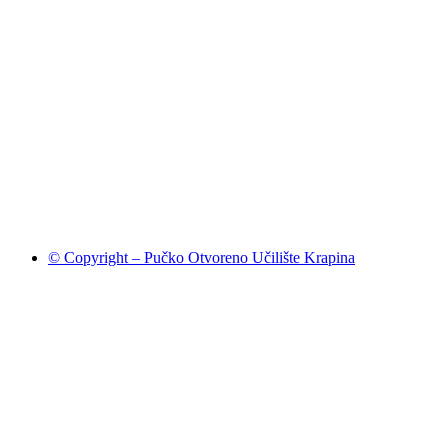
© Copyright – Pučko Otvoreno Učilište Krapina