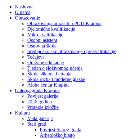
Naslovna
O nama
Obrazovanje
Obrazovanja odraslih u POU Krapina
Djelomične kvalifikacije
Mikrokvalifikacije
Osobni asistent
Osnovna škola
Srednjoškolsko obrazovanje i prekvalifikacije
Tečajevi
Održane edukacije
Tjedan cjeloživotnog učenja
Škola slikanja i crtanja
Škola rocka i moderne glazbe
Aloha centar Krapina
Galerija grada Krapine
Povijest galerije
2026 godina
Protekle izložbe
Kultura
Mala galerija
Stari grad
Povijest Starog grada
Arheološko blago