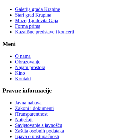
Galerija grada Krapine
Stari grad Krapina
Muzej Ljudevita Gaja
Forma prima
Kazališne predstave i koncerti
Meni
O nama
Obrazovanje
Najam prostora
Kino
Kontakt
Pravne informacije
Javna nabava
Zakoni i dokumenti
iTransparentnost
Natječaji
Savjetovanje s javnošću
Zaštita osobnih podataka
Izjava o pristupačnosti