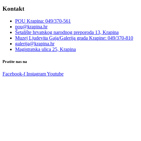
Kontakt
POU Krapina: 049/370-561
pou@krapina.hr
Šetalište hrvatskog narodnog preporoda 13, Krapina
Muzej Ljudevita Gaja/Galerija grada Krapine: 049/370-810
galerija@krapina.hr
Magistratska ulica 25, Krapina
Pratite nas na
Facebook-f
Instagram
Youtube