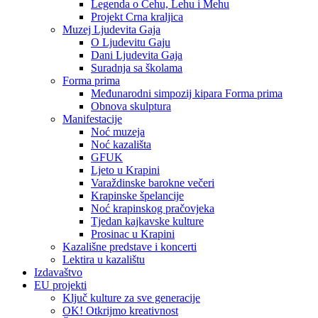
Legenda o Čehu, Lehu i Mehu
Projekt Crna kraljica
Muzej Ljudevita Gaja
O Ljudevitu Gaju
Dani Ljudevita Gaja
Suradnja sa školama
Forma prima
Međunarodni simpozij kipara Forma prima
Obnova skulptura
Manifestacije
Noć muzeja
Noć kazališta
GFUK
Ljeto u Krapini
Varaždinske barokne večeri
Krapinske špelancije
Noć krapinskog pračovjeka
Tjedan kajkavske kulture
Prosinac u Krapini
Kazališne predstave i koncerti
Lektira u kazalištu
Izdavaštvo
EU projekti
Ključ kulture za sve generacije
OK! Otkrijmo kreativnost