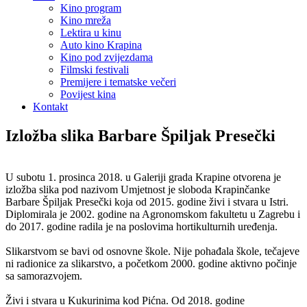
Kino program
Kino mreža
Lektira u kinu
Auto kino Krapina
Kino pod zvijezdama
Filmski festivali
Premijere i tematske večeri
Povijest kina
Kontakt
Izložba slika Barbare Špiljak Presečki
U subotu 1. prosinca 2018. u Galeriji grada Krapine otvorena je
izložba slika pod nazivom Umjetnost je sloboda Krapinčanke
Barbare Špiljak Presečki koja od 2015. godine živi i stvara u Istri.
Diplomirala je 2002. godine na Agronomskom fakultetu u Zagrebu i
do 2017. godine radila je na poslovima hortikulturnih uređenja.
Slikarstvom se bavi od osnovne škole. Nije pohađala škole, tečajeve
ni radionice za slikarstvo, a početkom 2000. godine aktivno počinje
sa samorazvojem.
Živi i stvara u Kukurinima kod Pićna. Od 2018. godine