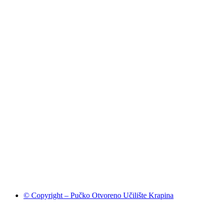
© Copyright – Pučko Otvoreno Učilište Krapina