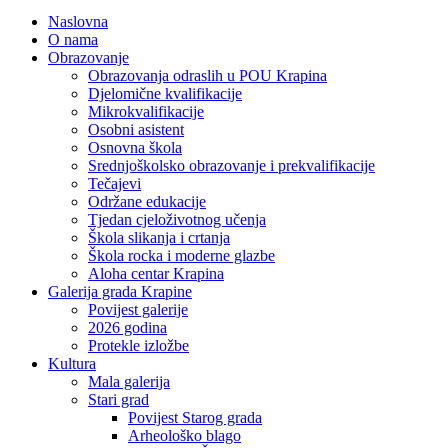
Naslovna
O nama
Obrazovanje
Obrazovanja odraslih u POU Krapina
Djelomične kvalifikacije
Mikrokvalifikacije
Osobni asistent
Osnovna škola
Srednjoškolsko obrazovanje i prekvalifikacije
Tečajevi
Održane edukacije
Tjedan cjeloživotnog učenja
Škola slikanja i crtanja
Škola rocka i moderne glazbe
Aloha centar Krapina
Galerija grada Krapine
Povijest galerije
2026 godina
Protekle izložbe
Kultura
Mala galerija
Stari grad
Povijest Starog grada
Arheološko blago