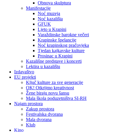
Obnova skulptura
Manifestacije
Noć muzeja
Noć kazališta
GFUK
Ljeto u Krapini
Varaždinske barokne večeri
Krapinske špelancije
Noć krapinskog pračovjeka
Tjedan kajkavske kulture
Prosinac u Krapini
Kazališne predstave i koncerti
Lektira u kazalištu
Izdavaštvo
EU projekti
Ključ kulture za sve generacije
OK! Otkrijmo kreativnost
Žene biraju novu šansu
Mala škola poduzetništva SI-RH
Najam prostora
Zakup prostora
Festivalska dvorana
Mala dvorana
Klub
Kino