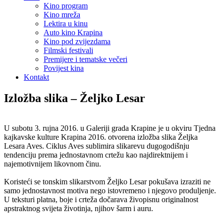
Kino program
Kino mreža
Lektira u kinu
Auto kino Krapina
Kino pod zvijezdama
Filmski festivali
Premijere i tematske večeri
Povijest kina
Kontakt
Izložba slika – Željko Lesar
U subotu 3. rujna 2016. u Galeriji grada Krapine je u okviru Tjedna
kajkavske kulture Krapina 2016. otvorena izložba slika Željka
Lesara Aves. Ciklus Aves sublimira slikarevu dugogodišnju
tendenciju prema jednostavnom crtežu kao najdirektnijem i
najemotivnijem likovnom činu.
Koristeći se tonskim slikarstvom Željko Lesar pokušava izraziti ne
samo jednostavnost motiva nego istovremeno i njegovo produljenje.
U teksturi platna, boje i crteža dočarava živopisnu originalnost
apstraktnog svijeta životinja, njihov šarm i auru.