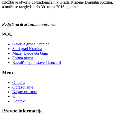
Izložbu je otvorio dogradonačelnik Grada Krapine Dragutin Kozina,
a može se razgledati do 30. rujna 2016. godine.
Podjeli na društvenim mrežama:
POU
Galerija grada Krapine
Stari grad Krapina
Muzej Ljudevita Gaja
Forma prima
Kazališne predstave i koncerti
Meni
O nama
Obrazovanje
Najam prostora
Kino
Kontakt
Pravne informacije