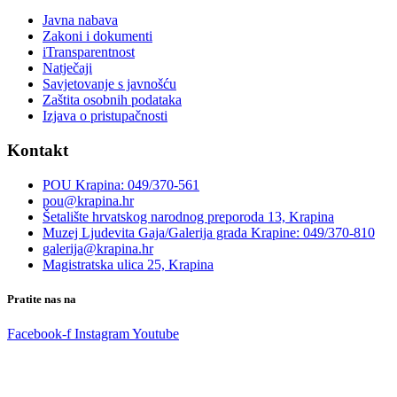
Javna nabava
Zakoni i dokumenti
iTransparentnost
Natječaji
Savjetovanje s javnošću
Zaštita osobnih podataka
Izjava o pristupačnosti
Kontakt
POU Krapina: 049/370-561
pou@krapina.hr
Šetalište hrvatskog narodnog preporoda 13, Krapina
Muzej Ljudevita Gaja/Galerija grada Krapine: 049/370-810
galerija@krapina.hr
Magistratska ulica 25, Krapina
Pratite nas na
Facebook-f
Instagram
Youtube