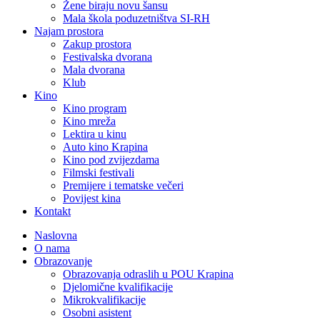
Žene biraju novu šansu
Mala škola poduzetništva SI-RH
Najam prostora
Zakup prostora
Festivalska dvorana
Mala dvorana
Klub
Kino
Kino program
Kino mreža
Lektira u kinu
Auto kino Krapina
Kino pod zvijezdama
Filmski festivali
Premijere i tematske večeri
Povijest kina
Kontakt
Naslovna
O nama
Obrazovanje
Obrazovanja odraslih u POU Krapina
Djelomične kvalifikacije
Mikrokvalifikacije
Osobni asistent