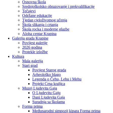
Osnovna škola
Srednjoškolsko obrazovanje i prekvalifikacije
Tečajevi
Održane edukacije
Tjedan cjeloživotnog učenja
Škola slikanja i crtanja
Škola rocka i moderne glazbe
Aloha centar Krapina
Galerija grada Krapine
Povijest galerije
2026 godina
Protekle izložbe
Kultura
Mala galerija
Stari grad
Povijest Starog grada
Arheološko blago
Legenda o Čehu, Lehu i Mehu
Projekt Crna kraljica
Muzej Ljudevita Gaja
O Ljudevitu Gaju
Dani Ljudevita Gaja
Suradnja sa školama
Forma prima
Međunarodni simpozij kipara Forma prima