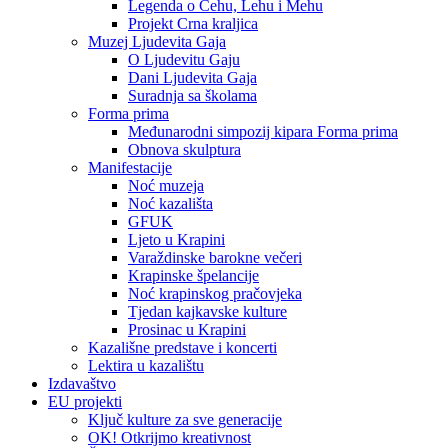
Legenda o Čehu, Lehu i Mehu
Projekt Crna kraljica
Muzej Ljudevita Gaja
O Ljudevitu Gaju
Dani Ljudevita Gaja
Suradnja sa školama
Forma prima
Međunarodni simpozij kipara Forma prima
Obnova skulptura
Manifestacije
Noć muzeja
Noć kazališta
GFUK
Ljeto u Krapini
Varaždinske barokne večeri
Krapinske špelancije
Noć krapinskog pračovjeka
Tjedan kajkavske kulture
Prosinac u Krapini
Kazališne predstave i koncerti
Lektira u kazalištu
Izdavaštvo
EU projekti
Ključ kulture za sve generacije
OK! Otkrijmo kreativnost