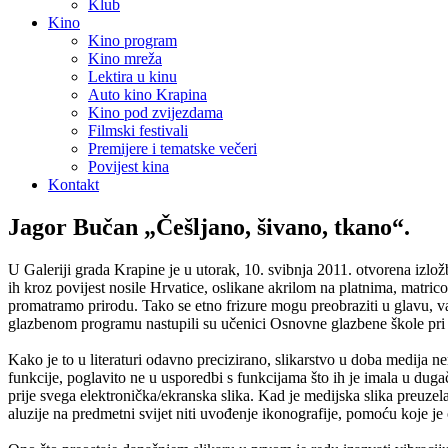
Klub
Kino
Kino program
Kino mreža
Lektira u kinu
Auto kino Krapina
Kino pod zvijezdama
Filmski festivali
Premijere i tematske večeri
Povijest kina
Kontakt
Jagor Bučan „Češljano, šivano, tkano“.
U Galeriji grada Krapine je u utorak, 10. svibnja 2011. otvorena izlož
ih kroz povijest nosile Hrvatice, oslikane akrilom na platnima, matri
promatramo prirodu. Tako se etno frizure mogu preobraziti u glavu, vaz
glazbenom programu nastupili su učenici Osnovne glazbene škole pri O
Kako je to u literaturi odavno precizirano, slikarstvo u doba medija ne
funkcije, poglavito ne u usporedbi s funkcijama što ih je imala u du
prije svega elektronička/ekranska slika. Kad je medijska slika preuzela
aluzije na predmetni svijet niti uvođenje ikonografije, pomoću koje je