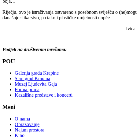
boja…
Riječju, ovo je istraživanja ostvareno s posebnom sviješću o (ne)mogu
današnje slikarstvo, pa tako i plastičke umjetnosti uopće.
Ivica Župa
Podjeli na društvenim mrežama:
POU
Galerija grada Krapine
Stari grad Krapina
Muzej Ljudevita Gaja
Forma prima
Kazališne predstave i koncerti
Meni
O nama
Obrazovanje
Najam prostora
Kino