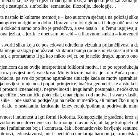
jela slike, oživjeti njezin materijalni fizis, a nerijetko je slikar zaokup
 prije zastupalo, simbolike, semantike, filozofije, ideologije…
a nastalo iz kulturne memorije – kao autorova sjećanja na položaj slike 
gočemu rigidnom dobu. Upravo se u toj rigidnosti i dogmatičnosti svak
okučiti samo ono što je predočivo, a sve ostalo – u čemu uspijevaju dru
oga jezika, a jezik je opet sam po sebi – u likovnom smislu – konvenci
 stvoriti sliku koja će posjedovati određenu vizualnu prijamčljivost, a 
, da imaju razloga podražavati strukturu tkanja (odnosno vlaknastu struk
zura), a promatramo li ga kao mikro svijet, on je nešto drugo, upravo ono
jenicom da su ovdje interpretirani folklorni motivi, i to po reprodukcija
 kroz povijest urešavale kosu. Motiv frizure matrica je koju Bučan ponav
reducira, pa sve do potpuno apstraktne situacije kada se motiv apstrahira
tija povijesti umjetnosti poput, primjerice, inačica geometrijske apstrakc
ci prostori iznenađenja, nepravilnosti i iregularnih postupaka, neočekiva
ecifični, semantički potencijal, emancipiran od motiva, i stvara vlastitu 
slike – one snažno podsjećaju na nešto mimetičko, ali mimetičko u njim
 dakle, o rastakanju, izmicanju, iznevjerenju/potiranju, podrivanju mim
nost i intimnost u igri formi i kolorita. Kompozicija je građena kroz s
vodoravnice dovedene su u harmoniju i ravnotežu, ali taj je koloplet dal
i rafiniranost boja i kontrasta, čak i bonnardovsko bavljenje sentimen
ritmovi, jednostavnost, mir i specifična unutarnja harmonija, kromatski 