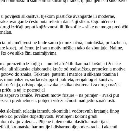
ljen i ontološkim statusom slikarskog uratka, tj. pitanjem što slikarstvo
u povijesti slikarstva, tijekom plastičke avangarde ili moderne,
e avangarde često puta referira današnji slikar. Ograničene i
gi izričaji poput književnosti ili filozofije – slike ne mogu predočiti
onalan.
da ta prijamčljivost ne bude samo jednoznačna, tautološka, prikazbena,
ture kose), pri čemu je i sam motiv mišljen tako da zbunjuje. Naime,
 što ove slike čini zanimljivima.
ma preuzetim iz knjiga – motivi afričkih tkanina i košulja i ženske
lja, ali slikarska elaboracija kreće od realističkog prenošenja motiva
 gotovo do znaka. Teksture, patterni i matrice u slikama tkanina i
ije, minimalizma, surface/support pokreta, serijalnog slikarstva,
nih rješenja, odstupanja, a svaka je slika otvorena i za druga načela
priču, a taj je potencijal
a zapravo izmiče. Preuzeti motiv frizure – na primjer – svaki put
ezisa i predmetnosti, pobjedi višeznačnosti nad jednoznačnosti.
plet složenih relacija između okomitih i vodoravnih kretanja finog
eko od površne dopadljivosti. Profinjeni kolorit gradi
tom dvaju valera… Plijene i plemenita plastička materija s
efekti, kromatske harmonije i disharmonije, orkestracija i akcenti