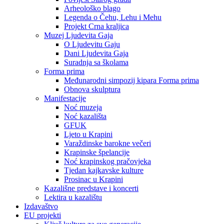
Arheološko blago
Legenda o Čehu, Lehu i Mehu
Projekt Crna kraljica
Muzej Ljudevita Gaja
O Ljudevitu Gaju
Dani Ljudevita Gaja
Suradnja sa školama
Forma prima
Međunarodni simpozij kipara Forma prima
Obnova skulptura
Manifestacije
Noć muzeja
Noć kazališta
GFUK
Ljeto u Krapini
Varaždinske barokne večeri
Krapinske špelancije
Noć krapinskog pračovjeka
Tjedan kajkavske kulture
Prosinac u Krapini
Kazališne predstave i koncerti
Lektira u kazalištu
Izdavaštvo
EU projekti