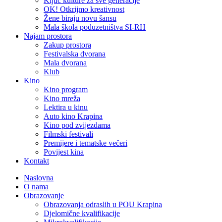
Ključ kulture za sve generacije
OK! Otkrijmo kreativnost
Žene biraju novu šansu
Mala škola poduzetništva SI-RH
Najam prostora
Zakup prostora
Festivalska dvorana
Mala dvorana
Klub
Kino
Kino program
Kino mreža
Lektira u kinu
Auto kino Krapina
Kino pod zvijezdama
Filmski festivali
Premijere i tematske večeri
Povijest kina
Kontakt
Naslovna
O nama
Obrazovanje
Obrazovanja odraslih u POU Krapina
Djelomične kvalifikacije