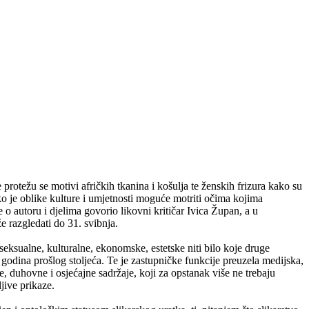
protežu se motivi afričkih tkanina i košulja te ženskih frizura kako su
ko je oblike kulture i umjetnosti moguće motriti očima kojima
o autoru i djelima govorio likovni kritičar Ivica Župan, a u
 razgledati do 31. svibnja.
 seksualne, kulturalne, ekonomske, estetske niti bilo koje druge
odina prošlog stoljeća. Te je zastupničke funkcije preuzela medijska,
e, duhovne i osjećajne sadržaje, koji za opstanak više ne trebaju
jive prikaze.