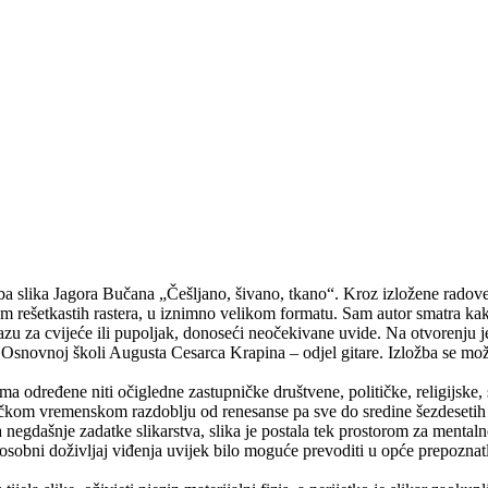
ba slika Jagora Bučana „Češljano, šivano, tkano“. Kroz izložene radove 
com rešetkastih rastera, u iznimno velikom formatu. Sam autor smatra ka
u za cvijeće ili pupoljak, donoseći neočekivane uvide. Na otvorenju je 
snovnoj školi Augusta Cesarca Krapina – odjel gitare. Izložba se može
ma određene niti očigledne zastupničke društvene, političke, religijske,
gačkom vremenskom razdoblju od renesanse pa sve do sredine šezdesetih g
 negdašnje zadatke slikarstva, slika je postala tek prostorom za mentaln
 osobni doživljaj viđenja uvijek bilo moguće prevoditi u opće prepoznatl