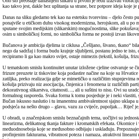
Ono što preostaje današnjem slikaru u prvom je redu izazvati vibraciju ti
kao takvo jest, dakle bez uplitanja sa strane, bez potpore ideja koje je
Danas na sliku gledamo tek kao na estetsku tvorevinu – djelo često put
ponajviše u etičkom duhu visokog modernizma, herojskom, ali u po mno
sputane svojim medijskim (slikarskim) mogućnostima, slike pokušavaju d
osim u simboličkoj formi, no simbolička forma ne postoji izvan likovn
Bučanova je ambicija djelima iz ciklusa „Češljano, šivano, tkano“ bila
nego da sadržaj i forma budu krajnje sljubljeni, postanu jedno te isto
recipiramo li ga kao makro svijet, ostaje mimezis (tekstil, košulja, fri
U tematskom smislu kontinuitet unutar izložene cjeline ostvaruje se čin
frizure preuzete iz tiskovine koja podastire načine na koje su Hrvatice
zatiljka, preko realizacija gdje se mimetičko u različitim stupnjevima 
košulja prizivaju niz asocijacija, činjenica i fenomena iz različitih par
dekorativnog slikarstva, citatnosti…, ali u suštini to nisu. Ovi su urad
formalnog rasporeda. Svaka forma k tomu posjeduje je i neki vlastiti, sp
Bučan iskusno naslutio i tu imanentnu ambivalentnost sjajno uklapa u 
podsjeća na nešto drugo – glavu, vazu za cvijeće, pupoljak… Riječ je,
U obradi, u značenjskom smislu beznačajnih tema, uočljivi su jednostav
linearizma, delikatnog tkanja fakture i kromatskih efekata. Okomice i 
međuodnoseboja koje se međusobno odbijaju i usklađuju. Prepoznajemo 
profinjenim fakturama, vibratnost poteza i namaza, atraktivni linearni 