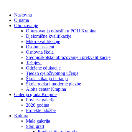
Naslovna
O nama
Obrazovanje
Obrazovanja odraslih u POU Krapina
Djelomične kvalifikacije
Mikrokvalifikacije
Osobni asistent
Osnovna škola
Srednjoškolsko obrazovanje i prekvalifikacije
Tečajevi
Održane edukacije
Tjedan cjeloživotnog učenja
Škola slikanja i crtanja
Škola rocka i moderne glazbe
Aloha centar Krapina
Galerija grada Krapine
Povijest galerije
2026 godina
Protekle izložbe
Kultura
Mala galerija
Stari grad
Povijest Starog grada