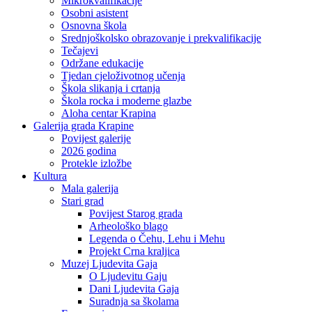
Mikrokvalifikacije
Osobni asistent
Osnovna škola
Srednjoškolsko obrazovanje i prekvalifikacije
Tečajevi
Održane edukacije
Tjedan cjeloživotnog učenja
Škola slikanja i crtanja
Škola rocka i moderne glazbe
Aloha centar Krapina
Galerija grada Krapine
Povijest galerije
2026 godina
Protekle izložbe
Kultura
Mala galerija
Stari grad
Povijest Starog grada
Arheološko blago
Legenda o Čehu, Lehu i Mehu
Projekt Crna kraljica
Muzej Ljudevita Gaja
O Ljudevitu Gaju
Dani Ljudevita Gaja
Suradnja sa školama