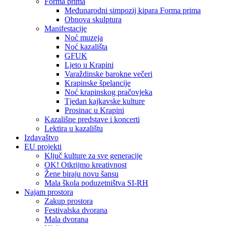
Forma prima
Međunarodni simpozij kipara Forma prima
Obnova skulptura
Manifestacije
Noć muzeja
Noć kazališta
GFUK
Ljeto u Krapini
Varaždinske barokne večeri
Krapinske špelancije
Noć krapinskog pračovjeka
Tjedan kajkavske kulture
Prosinac u Krapini
Kazališne predstave i koncerti
Lektira u kazalištu
Izdavaštvo
EU projekti
Ključ kulture za sve generacije
OK! Otkrijmo kreativnost
Žene biraju novu šansu
Mala škola poduzetništva SI-RH
Najam prostora
Zakup prostora
Festivalska dvorana
Mala dvorana