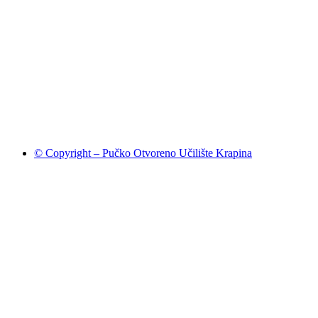
© Copyright – Pučko Otvoreno Učilište Krapina