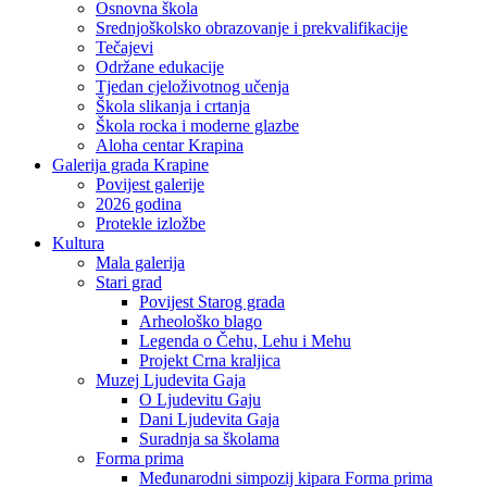
Osnovna škola
Srednjoškolsko obrazovanje i prekvalifikacije
Tečajevi
Održane edukacije
Tjedan cjeloživotnog učenja
Škola slikanja i crtanja
Škola rocka i moderne glazbe
Aloha centar Krapina
Galerija grada Krapine
Povijest galerije
2026 godina
Protekle izložbe
Kultura
Mala galerija
Stari grad
Povijest Starog grada
Arheološko blago
Legenda o Čehu, Lehu i Mehu
Projekt Crna kraljica
Muzej Ljudevita Gaja
O Ljudevitu Gaju
Dani Ljudevita Gaja
Suradnja sa školama
Forma prima
Međunarodni simpozij kipara Forma prima