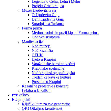
Legenda o Čehu, Lehu i Mehu
Projekt Crna kraljica
Muzej Ljudevita Gaja
O Ljudevitu Gaju
Dani Ljudevita Gaja
Suradnja sa školama
Forma prima
Međunarodni simpozij kipara Forma prima
Obnova skulptura
Manifestacije
Noć muzeja
Noć kazališta
GFUK
Ljeto u Krapini
Varaždinske barokne večeri
Krapinske špelancije
Noć krapinskog pračovjeka
Tjedan kajkavske kulture
Prosinac u Krapini
Kazališne predstave i koncerti
Lektira u kazalištu
Izdavaštvo
EU projekti
Ključ kulture za sve generacije
OK! Otkrijmo kreativnost