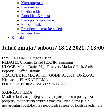
Kino program
Kino mreža
Lektira u kinu
Auto kino Krapina
Kino pod zvijezdama
Filmski festivali
Premijere i tematske večeri
Povijest kina
Kontakt
Jahač zmaja / subota / 18.12.2021. / 18:00
IZVORNO IME: Dragon Rider
REDATELJ: Tomer Eshed | ŽANR: animirani
ULOGE: Marko Braić, Maja Posavec, Marko Ožbolt, Siniša
Popović, Dražen Bratulić
TRAJANJE FILMA: 91 min | GODINA: 2021 | DRŽAVA:
Njemačka | PLAKAT FILMA
POČETAK PRIKAZIVANJA: 16.12.2021
SADRŽAJ FILMA:
Mladi srebrni zmaj i njegov novi prijatelj kreću u potragu za
posljednjim utočištem srebrnih zmajeva. Pred njima je niz
nevjerojatnih pustolovina i neobičnih susreta od kojih će jedan biti