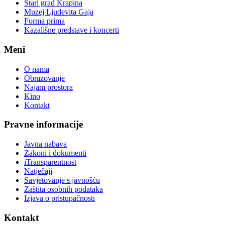
Stari grad Krapina
Muzej Ljudevita Gaja
Forma prima
Kazališne predstave i koncerti
Meni
O nama
Obrazovanje
Najam prostora
Kino
Kontakt
Pravne informacije
Javna nabava
Zakoni i dokumenti
iTransparentnost
Natječaji
Savjetovanje s javnošću
Zaštita osobnih podataka
Izjava o pristupačnosti
Kontakt