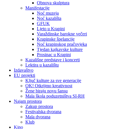
Obnova skulptura
Manifestacije
Noć muzeja
Noć kazališta
GFUK
Ljeto u Krapini
Varaždinske barokne večeri
Krapinske špelancije
Noć krapinskog pračovjeka
Tjedan kajkavske kulture
Prosinac u Krapini
Kazališne predstave i koncerti
Lektira u kazalištu
Izdavaštvo
EU projekti
Ključ kulture za sve generacije
OK! Otkrijmo kreativnost
Žene biraju novu šansu
Mala škola poduzetništva SI-RH
Najam prostora
Zakup prostora
Festivalska dvorana
Mala dvorana
Klub
Kino