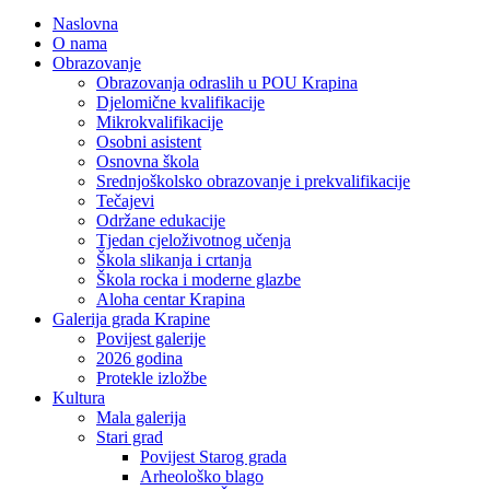
Naslovna
O nama
Obrazovanje
Obrazovanja odraslih u POU Krapina
Djelomične kvalifikacije
Mikrokvalifikacije
Osobni asistent
Osnovna škola
Srednjoškolsko obrazovanje i prekvalifikacije
Tečajevi
Održane edukacije
Tjedan cjeloživotnog učenja
Škola slikanja i crtanja
Škola rocka i moderne glazbe
Aloha centar Krapina
Galerija grada Krapine
Povijest galerije
2026 godina
Protekle izložbe
Kultura
Mala galerija
Stari grad
Povijest Starog grada
Arheološko blago