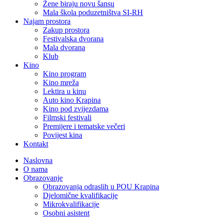
Žene biraju novu šansu
Mala škola poduzetništva SI-RH
Najam prostora
Zakup prostora
Festivalska dvorana
Mala dvorana
Klub
Kino
Kino program
Kino mreža
Lektira u kinu
Auto kino Krapina
Kino pod zvijezdama
Filmski festivali
Premijere i tematske večeri
Povijest kina
Kontakt
Naslovna
O nama
Obrazovanje
Obrazovanja odraslih u POU Krapina
Djelomične kvalifikacije
Mikrokvalifikacije
Osobni asistent