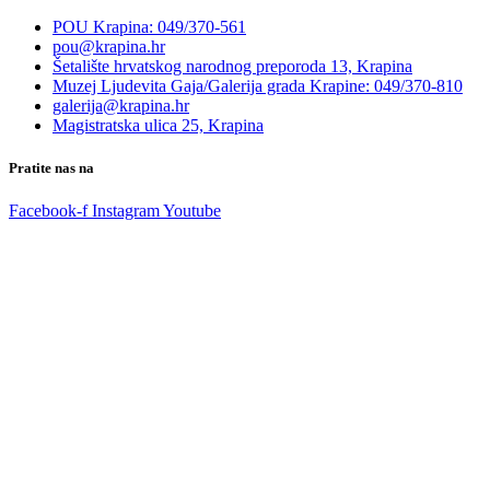
POU Krapina: 049/370-561
pou@krapina.hr
Šetalište hrvatskog narodnog preporoda 13, Krapina
Muzej Ljudevita Gaja/Galerija grada Krapine: 049/370-810
galerija@krapina.hr
Magistratska ulica 25, Krapina
Pratite nas na
Facebook-f
Instagram
Youtube