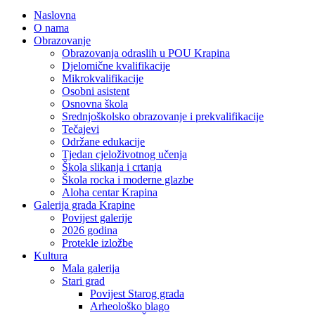
Naslovna
O nama
Obrazovanje
Obrazovanja odraslih u POU Krapina
Djelomične kvalifikacije
Mikrokvalifikacije
Osobni asistent
Osnovna škola
Srednjoškolsko obrazovanje i prekvalifikacije
Tečajevi
Održane edukacije
Tjedan cjeloživotnog učenja
Škola slikanja i crtanja
Škola rocka i moderne glazbe
Aloha centar Krapina
Galerija grada Krapine
Povijest galerije
2026 godina
Protekle izložbe
Kultura
Mala galerija
Stari grad
Povijest Starog grada
Arheološko blago