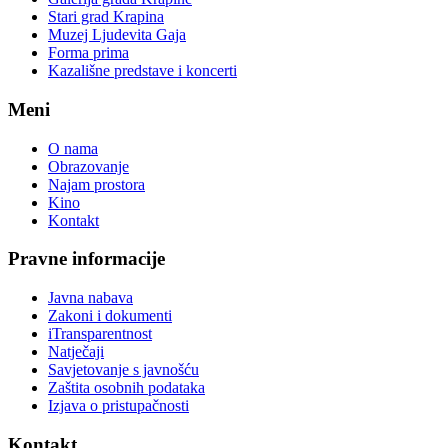
Stari grad Krapina
Muzej Ljudevita Gaja
Forma prima
Kazališne predstave i koncerti
Meni
O nama
Obrazovanje
Najam prostora
Kino
Kontakt
Pravne informacije
Javna nabava
Zakoni i dokumenti
iTransparentnost
Natječaji
Savjetovanje s javnošću
Zaštita osobnih podataka
Izjava o pristupačnosti
Kontakt