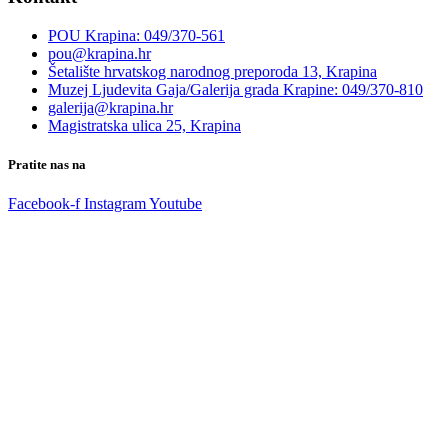
POU Krapina: 049/370-561
pou@krapina.hr
Šetalište hrvatskog narodnog preporoda 13, Krapina
Muzej Ljudevita Gaja/Galerija grada Krapine: 049/370-810
galerija@krapina.hr
Magistratska ulica 25, Krapina
Pratite nas na
Facebook-f
Instagram
Youtube