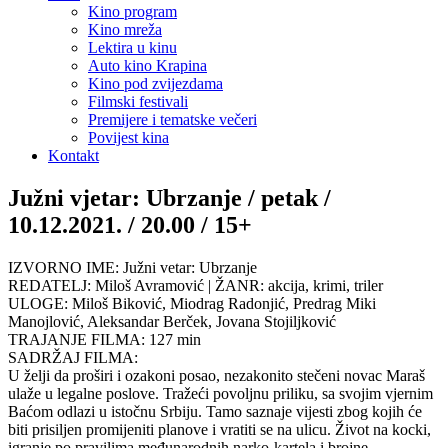
Kino program
Kino mreža
Lektira u kinu
Auto kino Krapina
Kino pod zvijezdama
Filmski festivali
Premijere i tematske večeri
Povijest kina
Kontakt
Južni vjetar: Ubrzanje / petak /
10.12.2021. / 20.00 / 15+
IZVORNO IME: Južni vetar: Ubrzanje
REDATELJ: Miloš Avramović | ŽANR: akcija, krimi, triler
ULOGE: Miloš Biković, Miodrag Radonjić, Predrag Miki
Manojlović, Aleksandar Berček, Jovana Stojiljković
TRAJANJE FILMA: 127 min
SADRŽAJ FILMA:
U želji da proširi i ozakoni posao, nezakonito stečeni novac Maraš
ulaže u legalne poslove. Tražeći povoljnu priliku, sa svojim vjernim
Baćom odlazi u istočnu Srbiju. Tamo saznaje vijesti zbog kojih će
biti prisiljen promijeniti planove i vratiti se na ulicu. Život na kocki,
igranje po pravilima međunarodnih narko-kartela i brojne