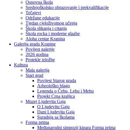
Osnovna škola
Srednjoškolsko obrazovanje i prekvalifikacije
Tečajevi
Održane edukacije
Tjedan cjeloživotnog učenja
Škola slikanja i crtanja
Škola rocka i moderne glazbe
Aloha centar Krapina
Galerija grada Krapine
Povijest galerije
2026 godina
Protekle izložbe
Kultura
Mala galerija
Stari grad
Povijest Starog grada
Arheološko blago
Legenda o Čehu, Lehu i Mehu
Projekt Crna kraljica
Muzej Ljudevita Gaja
O Ljudevitu Gaju
Dani Ljudevita Gaja
Suradnja sa školama
Forma prima
Međunarodni simpozij kipara Forma prima