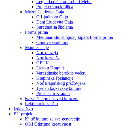
Legenda o Čehu, Lehu i Mehu
Projekt Crna kraljica
Muzej Ljudevita Gaja
O Ljudevitu Gaju
Dani Ljudevita Gaja
Suradnja sa školama
Forma prima
Međunarodni simpozij kipara Forma prima
Obnova skulptura
Manifestacije
Noć muzeja
Noć kazališta
GFUK
Ljeto u Krapini
Varaždinske barokne večeri
Krapinske špelancije
Noć krapinskog pračovjeka
Tjedan kajkavske kulture
Prosinac u Krapini
Kazališne predstave i koncerti
Lektira u kazalištu
Izdavaštvo
EU projekti
Ključ kulture za sve generacije
OK! Otkrijmo kreativnost