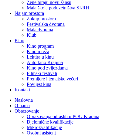
Žene biraju novu šansu
Mala škola poduzetništva SI-RH
Najam prostora
Zakup prostora
Festivalska dvorana
Mala dvorana
Klub
Kino
Kino program
Kino mreža
Lektira u kinu
Auto kino Krapina
Kino pod zvijezdama
Filmski festivali
Premijere i tematske večeri
Povijest kina
Kontakt
Naslovna
O nama
Obrazovanje
Obrazovanja odraslih u POU Krapina
Djelomične kvalifikacije
Mikrokvalifikacije
Osobni asistent