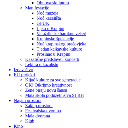
Obnova skulptura
Manifestacije
Noć muzeja
Noć kazališta
GFUK
Ljeto u Krapini
Varaždinske barokne večeri
Krapinske špelancije
Noć krapinskog pračovjeka
Tjedan kajkavske kulture
Prosinac u Krapini
Kazališne predstave i koncerti
Lektira u kazalištu
Izdavaštvo
EU projekti
Ključ kulture za sve generacije
OK! Otkrijmo kreativnost
Žene biraju novu šansu
Mala škola poduzetništva SI-RH
Najam prostora
Zakup prostora
Festivalska dvorana
Mala dvorana
Klub
Kino