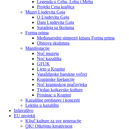
Legenda o Čehu, Lehu i Mehu
Projekt Crna kraljica
Muzej Ljudevita Gaja
O Ljudevitu Gaju
Dani Ljudevita Gaja
Suradnja sa školama
Forma prima
Međunarodni simpozij kipara Forma prima
Obnova skulptura
Manifestacije
Noć muzeja
Noć kazališta
GFUK
Ljeto u Krapini
Varaždinske barokne večeri
Krapinske špelancije
Noć krapinskog pračovjeka
Tjedan kajkavske kulture
Prosinac u Krapini
Kazališne predstave i koncerti
Lektira u kazalištu
Izdavaštvo
EU projekti
Ključ kulture za sve generacije
OK! Otkrijmo kreativnost