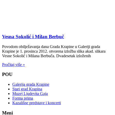
Vesna Sokolić i Milan Berbuč
Povodom obilježavanja dana Grada Krapine u Galeriji grada
Krapine je 1. prosinca 2012. otvorena izložba slika akad. slikara
Vesne Sokolić i Milana Berbuča. Dvadesetak izloženih
Pročitaj više »
POU
Galerija grada Krapine
Stari grad Krapina
Muzej Ljudevita Gaja
Forma prima
Kazališne predstave i koncerti
Meni