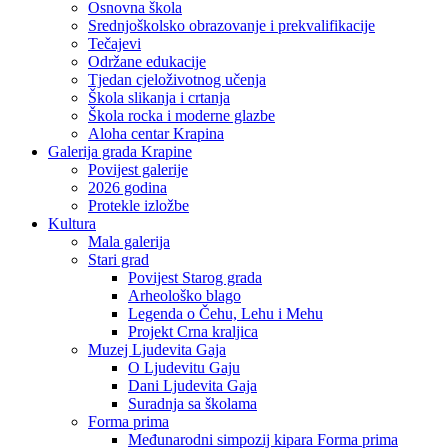
Osnovna škola
Srednjoškolsko obrazovanje i prekvalifikacije
Tečajevi
Održane edukacije
Tjedan cjeloživotnog učenja
Škola slikanja i crtanja
Škola rocka i moderne glazbe
Aloha centar Krapina
Galerija grada Krapine
Povijest galerije
2026 godina
Protekle izložbe
Kultura
Mala galerija
Stari grad
Povijest Starog grada
Arheološko blago
Legenda o Čehu, Lehu i Mehu
Projekt Crna kraljica
Muzej Ljudevita Gaja
O Ljudevitu Gaju
Dani Ljudevita Gaja
Suradnja sa školama
Forma prima
Međunarodni simpozij kipara Forma prima