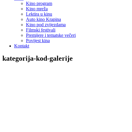
Kino program
Kino mreža
Lektira u kinu
Auto kino Krapina
Kino pod zvijezdama
Filmski festivali
Premijere i tematske večeri
Povijest kina
Kontakt
kategorija-kod-galerije