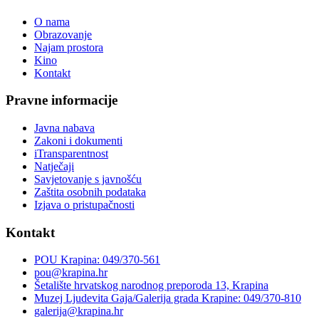
O nama
Obrazovanje
Najam prostora
Kino
Kontakt
Pravne informacije
Javna nabava
Zakoni i dokumenti
iTransparentnost
Natječaji
Savjetovanje s javnošću
Zaštita osobnih podataka
Izjava o pristupačnosti
Kontakt
POU Krapina: 049/370-561
pou@krapina.hr
Šetalište hrvatskog narodnog preporoda 13, Krapina
Muzej Ljudevita Gaja/Galerija grada Krapine: 049/370-810
galerija@krapina.hr