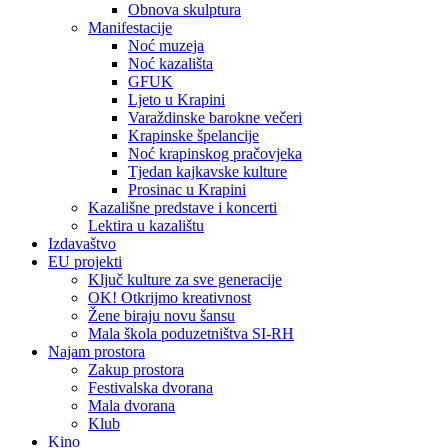
Obnova skulptura
Manifestacije
Noć muzeja
Noć kazališta
GFUK
Ljeto u Krapini
Varaždinske barokne večeri
Krapinske špelancije
Noć krapinskog pračovjeka
Tjedan kajkavske kulture
Prosinac u Krapini
Kazališne predstave i koncerti
Lektira u kazalištu
Izdavaštvo
EU projekti
Ključ kulture za sve generacije
OK! Otkrijmo kreativnost
Žene biraju novu šansu
Mala škola poduzetništva SI-RH
Najam prostora
Zakup prostora
Festivalska dvorana
Mala dvorana
Klub
Kino