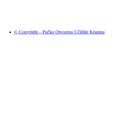
© Copyright – Pučko Otvoreno Učilište Krapina