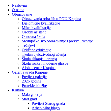
Naslovna
O nama
Obrazovanje
Obrazovanja odraslih u POU Krapina
Djelomične kvalifikacije
Mikrokvalifikacije
Osobni asistent
Osnovna škola
Srednjoškolsko obrazovanje i prekvalifikacije
Tečajevi
Održane edukacije
Tjedan cjeloživotnog učenja
Škola slikanja i crtanja
Škola rocka i moderne glazbe
Aloha centar Krapina
Galerija grada Krapine
Povijest galerije
2026 godina
Protekle izložbe
Kultura
Mala galerija
Stari grad
Povijest Starog grada
Arheološko blago