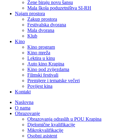
Žene biraju novu šansu
Mala škola poduzetništva SI-RH
Najam prostora
Zakup prostora
Festivalska dvorana
Mala dvorana
Klub
Kino
Kino program
Kino mreža
Lektira u kinu
Auto kino Krapina
Kino pod zvijezdama
Filmski festivali
Premijere i tematske večeri
Povijest kina
Kontakt
Naslovna
O nama
Obrazovanje
Obrazovanja odraslih u POU Krapina
Djelomične kvalifikacije
Mikrokvalifikacije
Osobni asistent