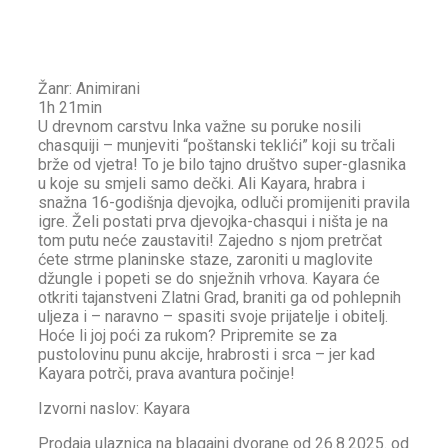
Žanr: Animirani
1h 21min
U drevnom carstvu Inka važne su poruke nosili
chasquiji – munjeviti “poštanski teklići” koji su trčali
brže od vjetra! To je bilo tajno društvo super-glasnika
u koje su smjeli samo dečki. Ali Kayara, hrabra i
snažna 16-godišnja djevojka, odluči promijeniti pravila
igre. Želi postati prva djevojka-chasqui i ništa je na
tom putu neće zaustaviti! Zajedno s njom pretrčat
ćete strme planinske staze, zaroniti u maglovite
džungle i popeti se do snježnih vrhova. Kayara će
otkriti tajanstveni Zlatni Grad, braniti ga od pohlepnih
uljeza i – naravno – spasiti svoje prijatelje i obitelj.
Hoće li joj poći za rukom? Pripremite se za
pustolovinu punu akcije, hrabrosti i srca – jer kad
Kayara potrči, prava avantura počinje!
Izvorni naslov: Kayara
Prodaja ulaznica na blagajni dvorane od 26.8.2025. od