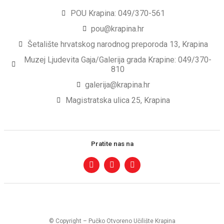
POU Krapina: 049/370-561
pou@krapina.hr
Šetalište hrvatskog narodnog preporoda 13, Krapina
Muzej Ljudevita Gaja/Galerija grada Krapine: 049/370-
810
galerija@krapina.hr
Magistratska ulica 25, Krapina
Pratite nas na
© Copyright – Pučko Otvoreno Učilište Krapina