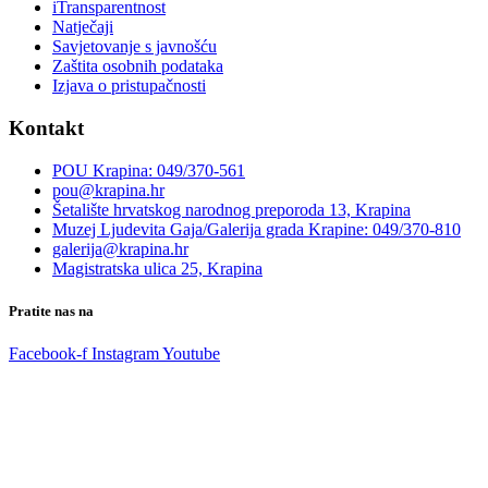
iTransparentnost
Natječaji
Savjetovanje s javnošću
Zaštita osobnih podataka
Izjava o pristupačnosti
Kontakt
POU Krapina: 049/370-561
pou@krapina.hr
Šetalište hrvatskog narodnog preporoda 13, Krapina
Muzej Ljudevita Gaja/Galerija grada Krapine: 049/370-810
galerija@krapina.hr
Magistratska ulica 25, Krapina
Pratite nas na
Facebook-f
Instagram
Youtube