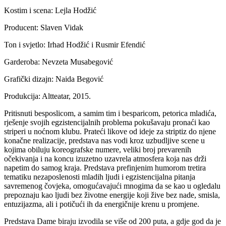
Kostim i scena: Lejla Hodžić
Producent: Slaven Vidak
Ton i svjetlo: Irhad Hodžić i Rusmir Efendić
Garderoba: Nevzeta Musabegović
Grafički dizajn: Naida Begović
Produkcija: Altteatar, 2015.
Pritisnuti besposlicom, a samim tim i besparicom, petorica mladića,
rješenje svojih egzistencijalnih problema pokušavaju pronaći kao
striperi u noćnom klubu. Prateći likove od ideje za striptiz do njene
konačne realizacije, predstava nas vodi kroz uzbudljive scene u
kojima obiluju koreografske numere, veliki broj prevarenih
očekivanja i na koncu izuzetno uzavrela atmosfera koja nas drži
napetim do samog kraja. Predstava prefinjenim humorom tretira
tematiku nezaposlenosti mladih ljudi i egzistencijalna pitanja
savremenog čovjeka, omogućavajući mnogima da se kao u ogledalu
prepoznaju kao ljudi bez životne energije koji žive bez nade, smisla,
entuzijazma, ali i potičući ih da energičnije krenu u promjene.
Predstava Dame biraju izvodila se više od 200 puta, a gdje god da je