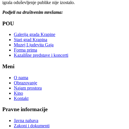
igrala oduševljenje publike nije izostalo.
Podjeli na društvenim mrežama:
POU
Galerija grada Krapine
Stari grad Krapina
Muzej Ljudevita Gaja
Forma prima
Kazališne predstave i koncerti
Meni
O nama
Obrazovanje
Najam prostora
Kino
Kontakt
Pravne informacije
Javna nabava
Zakoni i dokumenti