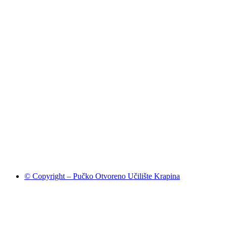
© Copyright – Pučko Otvoreno Učilište Krapina