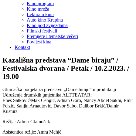
Kino program
Kino mreža
Lektira u kinu
Auto kino Krapina
Kino pod zvijezdama
Filmski festivali
Premijere i tematske večeri
Povijest kina
Kontakt
Kazališna predstava “Dame biraju” /
Festivalska dvorana / Petak / 10.2.2023. /
19.00
Glumačka podjela za predstavu „Dame biraju“ u produkciji
Udruženja dramskih umjetnika ALTTEATAR:
Enes Salković/Mak Čengić, Adnan Goro, Nancy Abdel Sakhi, Emir
Fejzić, Sanjin Arnautović, Davor Sabo, Dalibor Brkić/Damir
Kustura
Režija: Admir Glamočak
Asistentica režije: Amra Mehić