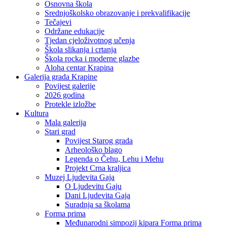
Osnovna škola
Srednjoškolsko obrazovanje i prekvalifikacije
Tečajevi
Održane edukacije
Tjedan cjeloživotnog učenja
Škola slikanja i crtanja
Škola rocka i moderne glazbe
Aloha centar Krapina
Galerija grada Krapine
Povijest galerije
2026 godina
Protekle izložbe
Kultura
Mala galerija
Stari grad
Povijest Starog grada
Arheološko blago
Legenda o Čehu, Lehu i Mehu
Projekt Crna kraljica
Muzej Ljudevita Gaja
O Ljudevitu Gaju
Dani Ljudevita Gaja
Suradnja sa školama
Forma prima
Međunarodni simpozij kipara Forma prima