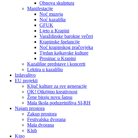
Obnova skulptura
Manifestacije
Noć muzeja
Noć kazališta
GFUK
Ljeto u Krapini
Varaždinske barokne večeri
Krapinske špelancije
Noć krapinskog pračovjeka
Tjedan kajkavske kulture
Prosinac u Krapini
Kazališne predstave i koncerti
Lektira u kazalištu
Izdavaštvo
EU projekti
Ključ kulture za sve generacije
OK! Otkrijmo kreativnost
Žene biraju novu šansu
Mala škola poduzetništva SI-RH
Najam prostora
Zakup prostora
Festivalska dvorana
Mala dvorana
Klub
Kino