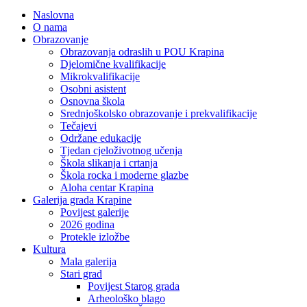
Naslovna
O nama
Obrazovanje
Obrazovanja odraslih u POU Krapina
Djelomične kvalifikacije
Mikrokvalifikacije
Osobni asistent
Osnovna škola
Srednjoškolsko obrazovanje i prekvalifikacije
Tečajevi
Održane edukacije
Tjedan cjeloživotnog učenja
Škola slikanja i crtanja
Škola rocka i moderne glazbe
Aloha centar Krapina
Galerija grada Krapine
Povijest galerije
2026 godina
Protekle izložbe
Kultura
Mala galerija
Stari grad
Povijest Starog grada
Arheološko blago