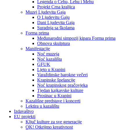
Legenda o Čehu, Lehu i Mehu
Projekt Crna kraljica
Muzej Ljudevita Gaja
O Ljudevitu Gaju
Dani Ljudevita Gaja
Suradnja sa školama
Forma prima
Međunarodni simpozij kipara Forma prima
Obnova skulptura
Manifestacije
Noć muzeja
Noć kazališta
GFUK
Ljeto u Krapini
Varaždinske barokne večeri
Krapinske špelancije
Noć krapinskog pračovjeka
Tjedan kajkavske kulture
Prosinac u Krapini
Kazališne predstave i koncerti
Lektira u kazalištu
Izdavaštvo
EU projekti
Ključ kulture za sve generacije
OK! Otkrijmo kreativnost