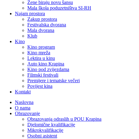
Žene biraju novu šansu
Mala škola poduzetništva SI-RH
Najam prostora
Zakup prostora
Festivalska dvorana
Mala dvorana
Klub
Kino
Kino program
Kino mreža
Lektira u kinu
Auto kino Krapina
Kino pod zvijezdama
Filmski festivali
Premijere i tematske večeri
Povijest kina
Kontakt
Naslovna
O nama
Obrazovanje
Obrazovanja odraslih u POU Krapina
Djelomične kvalifikacije
Mikrokvalifikacije
Osobni asistent