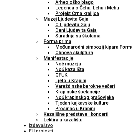
Arheološko blago
Legenda o Čehu, Lehu i Mehu
Projekt Crna kraljica
Muzej Ljudevita Gaja
O Ljudevitu Gaju
Dani Ljudevita Gaja
Suradnja sa školama
Forma prima
Međunarodni simpozij kipara Form
Obnova skulptura
Manifestacije
Noć muzeja
Noć kazališta
GFUK
Ljeto u Krapini
Varaždinske barokne večeri
Krapinske špelancije
Noć krapinskog pračovjeka
Tjedan kajkavske kulture
Prosinac u Krapini
Kazališne predstave i koncerti
Lektira u kazalištu
Izdavaštvo
EU projekti