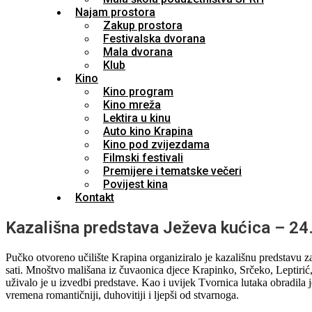
Najam prostora
Zakup prostora
Festivalska dvorana
Mala dvorana
Klub
Kino
Kino program
Kino mreža
Lektira u kinu
Auto kino Krapina
Kino pod zvijezdama
Filmski festivali
Premijere i tematske večeri
Povijest kina
Kontakt
Kazališna predstava Ježeva kućica – 24
Pučko otvoreno učilište Krapina organiziralo je kazališnu predstavu z
sati. Mnoštvo mališana iz čuvaonica djece Krapinko, Srčeko, Leptiri
uživalo je u izvedbi predstave. Kao i uvijek Tvornica lutaka obradila 
vremena romantičniji, duhovitiji i ljepši od stvarnoga.