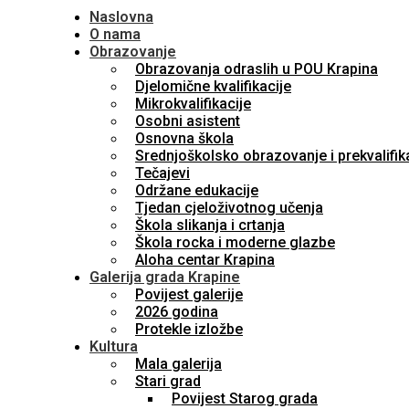
Naslovna
O nama
Obrazovanje
Obrazovanja odraslih u POU Krapina
Djelomične kvalifikacije
Mikrokvalifikacije
Osobni asistent
Osnovna škola
Srednjoškolsko obrazovanje i prekvalifik
Tečajevi
Održane edukacije
Tjedan cjeloživotnog učenja
Škola slikanja i crtanja
Škola rocka i moderne glazbe
Aloha centar Krapina
Galerija grada Krapine
Povijest galerije
2026 godina
Protekle izložbe
Kultura
Mala galerija
Stari grad
Povijest Starog grada