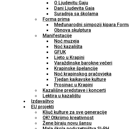
O Ljudevitu Gaju
Dani Ljudevita Gaja
Suradnja sa školama
Forma prima
Međunarodni simpozij kipara Form
Obnova skulptura
Manifestacije
Noć muzeja
Noć kazališta
GFUK
Ljeto u Krapini
Varaždinske barokne večeri
Krapinske špelancije
Noć krapinskog pračovjeka
Tjedan kajkavske kulture
Prosinac u Krapini
Kazališne predstave i koncerti
Lektira u kazalištu
Izdavaštvo
EU projekti
Ključ kulture za sve generacije
OK! Otkrijmo kreativnost
Žene biraju novu šansu
Mala škola poduzetništva SI-RH