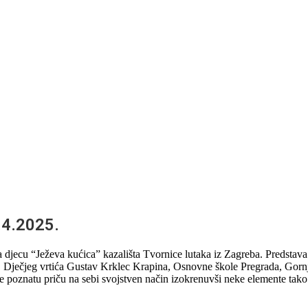
.4.2025.
a djecu “Ježeva kućica” kazališta Tvornice lutaka iz Zagreba. Predstava
ć, Dječjeg vrtića Gustav Krklec Krapina, Osnovne škole Pregrada, Gornj
je poznatu priču na sebi svojstven način izokrenuvši neke elemente tako 