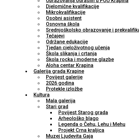
Obrazovanja odraslih u POU Krapina
Djelomične kvalifikacije
Mikrokvalifikacije
Osobni asistent
Osnovna škola
Srednjoškolsko obrazovanje i prekvalifik
Tečajevi
Održane edukacije
Tjedan cjeloživotnog učenja
Škola slikanja i crtanja
Škola rocka i moderne glazbe
Aloha centar Krapina
Galerija grada Krapine
Povijest galerije
2026 godina
Protekle izložbe
Kultura
Mala galerija
Stari grad
Povijest Starog grada
Arheološko blago
Legenda o Čehu, Lehu i Mehu
Projekt Crna kraljica
Muzej Ljudevita Gaja