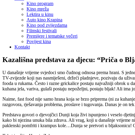
Kino program
Kino mreža
Lektira u kinu
Auto kino Krapina
Kino pod zvijezdama
Filmski festivali
Premijere i tematske večeri
Povijest kina
Kontakt
Kazališna predstava za djecu: “Priča o Blja
U današnje vrijeme svjedoci smo čudnog odnosa prema hrani. S jedne s
TV-zvijezde koji nas nasmiješeni, držeći pladnjeve, pozivaju da uživ
fooda u rukama. Često i razne grickalice postaju najvažniji obrok u dan
kuhana jela, variva, gulaši postaju nepoželjni, postaju bljak! Ali ima 
Naime, fast food nije samo hrana koja se brzo priprema (ni za kuhanje š
razgovora, rješavanja problema, proslave i tugovanja. Danas je on tek m
Predstava govori o djevojčici Dunji koja živi ispunjeno i veselo djetin
kako bi njezina unuka bila zdrava. Ali vrag, koji u današnje vrijeme 
paklenski pomfriti i krampus kole…Dunja se pretvori u bljaksonicu! Ok