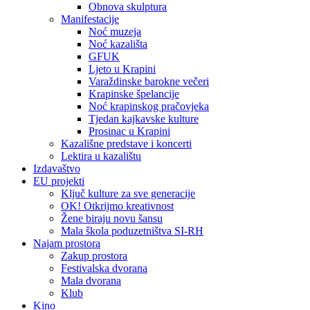
Obnova skulptura
Manifestacije
Noć muzeja
Noć kazališta
GFUK
Ljeto u Krapini
Varaždinske barokne večeri
Krapinske špelancije
Noć krapinskog pračovjeka
Tjedan kajkavske kulture
Prosinac u Krapini
Kazališne predstave i koncerti
Lektira u kazalištu
Izdavaštvo
EU projekti
Ključ kulture za sve generacije
OK! Otkrijmo kreativnost
Žene biraju novu šansu
Mala škola poduzetništva SI-RH
Najam prostora
Zakup prostora
Festivalska dvorana
Mala dvorana
Klub
Kino