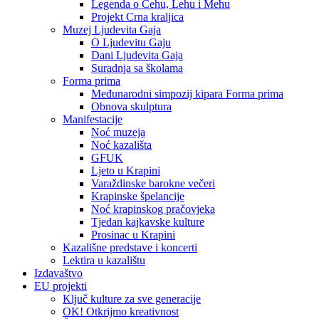
Legenda o Čehu, Lehu i Mehu
Projekt Crna kraljica
Muzej Ljudevita Gaja
O Ljudevitu Gaju
Dani Ljudevita Gaja
Suradnja sa školama
Forma prima
Međunarodni simpozij kipara Forma prima
Obnova skulptura
Manifestacije
Noć muzeja
Noć kazališta
GFUK
Ljeto u Krapini
Varaždinske barokne večeri
Krapinske špelancije
Noć krapinskog pračovjeka
Tjedan kajkavske kulture
Prosinac u Krapini
Kazališne predstave i koncerti
Lektira u kazalištu
Izdavaštvo
EU projekti
Ključ kulture za sve generacije
OK! Otkrijmo kreativnost