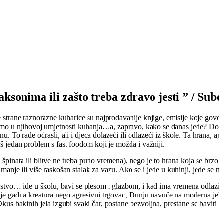
ksonima ili zašto treba zdravo jesti ” / Subo
trane raznorazne kuharice su najprodavanije knjige, emisije koje govo
amo u njihovoj umjetnosti kuhanja…a, zapravo, kako se danas jede? Dovo
u. To rade odrasli, ali i djeca dolazeći ili odlazeći iz škole. Ta hrana,
još jedan problem s fast foodom koji je možda i važniji.
pinata ili blitve ne treba puno vremena), nego je to hrana koja se brzo 
anje ili više raskošan stalak za vazu. Ako se i jede u kuhinji, jede se n
jstvo… ide u školu, bavi se plesom i glazbom, i kad ima vremena odlazi u 
nije gadna kreatura nego agresivni trgovac, Dunju navuče na moderna je
us bakinih jela izgubi svaki čar, postane bezvoljna, prestane se baviti