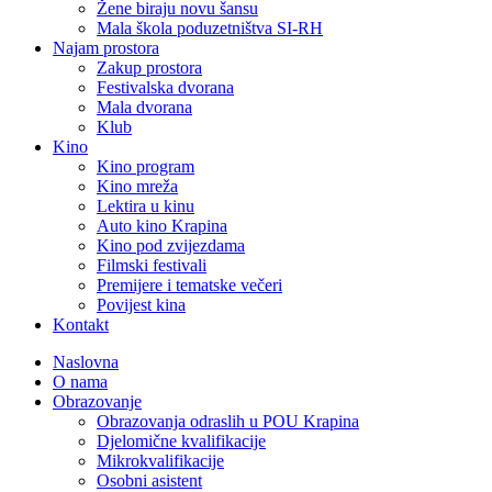
Žene biraju novu šansu
Mala škola poduzetništva SI-RH
Najam prostora
Zakup prostora
Festivalska dvorana
Mala dvorana
Klub
Kino
Kino program
Kino mreža
Lektira u kinu
Auto kino Krapina
Kino pod zvijezdama
Filmski festivali
Premijere i tematske večeri
Povijest kina
Kontakt
Naslovna
O nama
Obrazovanje
Obrazovanja odraslih u POU Krapina
Djelomične kvalifikacije
Mikrokvalifikacije
Osobni asistent