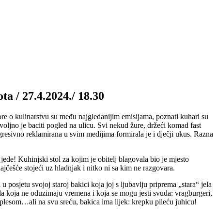
ta / 27.4.2024./ 18.30
re o kulinarstvu su među najgledanijim emisijama, poznati kuhari su
ljno je baciti pogled na ulicu. Svi nekud žure, držeći komad fast
 agresivno reklamirana u svim medijima formirala je i dječji ukus. Razna
jede! Kuhinjski stol za kojim je obitelj blagovala bio je mjesto
ajčešće stojeći uz hladnjak i nitko ni sa kim ne razgovara.
posjetu svojoj staroj bakici koja joj s ljubavlju priprema „stara“ jela
la koja ne oduzimaju vremena i koja se mogu jesti svuda: vragburgeri,
 plesom…ali na svu sreću, bakica ima lijek: krepku pileću juhicu!