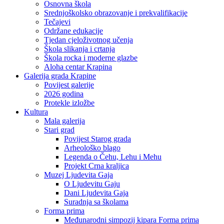
Osnovna škola
Srednjoškolsko obrazovanje i prekvalifikacije
Tečajevi
Održane edukacije
Tjedan cjeloživotnog učenja
Škola slikanja i crtanja
Škola rocka i moderne glazbe
Aloha centar Krapina
Galerija grada Krapine
Povijest galerije
2026 godina
Protekle izložbe
Kultura
Mala galerija
Stari grad
Povijest Starog grada
Arheološko blago
Legenda o Čehu, Lehu i Mehu
Projekt Crna kraljica
Muzej Ljudevita Gaja
O Ljudevitu Gaju
Dani Ljudevita Gaja
Suradnja sa školama
Forma prima
Međunarodni simpozij kipara Forma prima