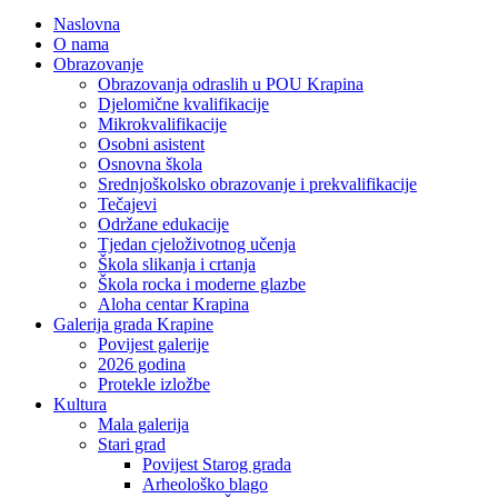
Naslovna
O nama
Obrazovanje
Obrazovanja odraslih u POU Krapina
Djelomične kvalifikacije
Mikrokvalifikacije
Osobni asistent
Osnovna škola
Srednjoškolsko obrazovanje i prekvalifikacije
Tečajevi
Održane edukacije
Tjedan cjeloživotnog učenja
Škola slikanja i crtanja
Škola rocka i moderne glazbe
Aloha centar Krapina
Galerija grada Krapine
Povijest galerije
2026 godina
Protekle izložbe
Kultura
Mala galerija
Stari grad
Povijest Starog grada
Arheološko blago