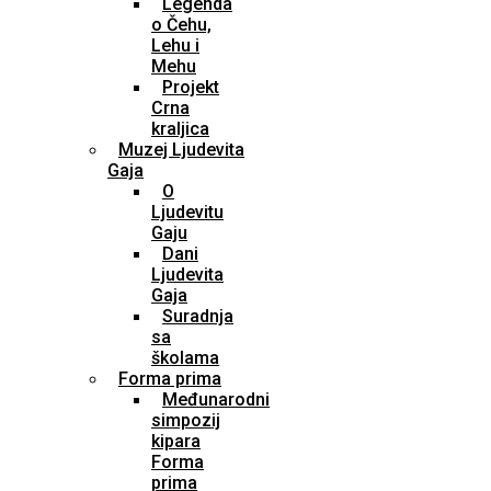
Legenda
o Čehu,
Lehu i
Mehu
Projekt
Crna
kraljica
Muzej Ljudevita
Gaja
O
Ljudevitu
Gaju
Dani
Ljudevita
Gaja
Suradnja
sa
školama
Forma prima
Međunarodni
simpozij
kipara
Forma
prima