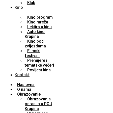
Klub
Kino
Kino program
Kino mreža
Lektira u kinu
Auto kino
Krapina
Kino pod
zvijezdama
Filmski
festivali
Premijere i
tematske večeri
Povijest kina
Kontakt
Naslovna
O nama
Obrazovanje
Obrazovanja
odraslih u POU
Krapina