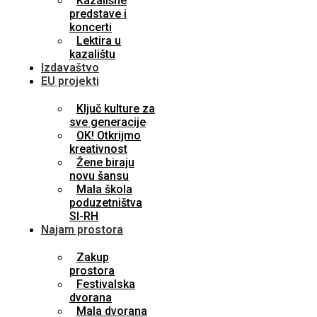
Kazališne
predstave i
koncerti
Lektira u
kazalištu
Izdavaštvo
EU projekti
Ključ kulture za
sve generacije
OK! Otkrijmo
kreativnost
Žene biraju
novu šansu
Mala škola
poduzetništva
SI-RH
Najam prostora
Zakup
prostora
Festivalska
dvorana
Mala dvorana