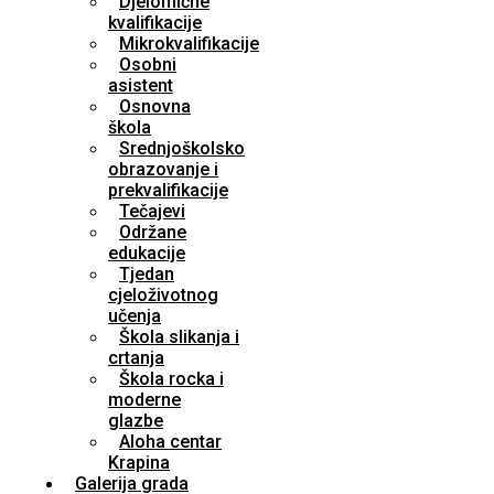
Djelomične
kvalifikacije
Mikrokvalifikacije
Osobni
asistent
Osnovna
škola
Srednjoškolsko
obrazovanje i
prekvalifikacije
Tečajevi
Održane
edukacije
Tjedan
cjeloživotnog
učenja
Škola slikanja i
crtanja
Škola rocka i
moderne
glazbe
Aloha centar
Krapina
Galerija grada