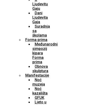
Ljudevitu
Gaju
Dani
Ljudevita
Gaja
Suradnja
sa
školama
Forma prima
Međunarodni
simpozij
kipara
Forma
prima
Obnova
skulptura
Manifestacije
Noć
muzeja
Noć
kazališta
GFUK
Ljeto u