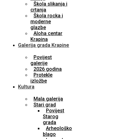
Škola slikanja i
crtanja
Škola rocka i
moderne
glazbe
Aloha centar
Krapina
Galerija grada Krapine
Povijest
galerije
2026 godina
Protekle
izložbe
Kultura
Mala galerija
Stari grad
Povijest
Starog
grada
Arheološko
blago