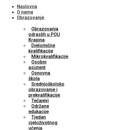
Naslovna
O nama
Obrazovanje
Obrazovanja
odraslih u POU
Krapina
Djelomične
kvalifikacije
Mikrokvalifikacije
Osobni
asistent
Osnovna
škola
Srednjoškolsko
obrazovanje i
prekvalifikacije
Tečajevi
Održane
edukacije
Tjedan
cjeloživotnog
učenja