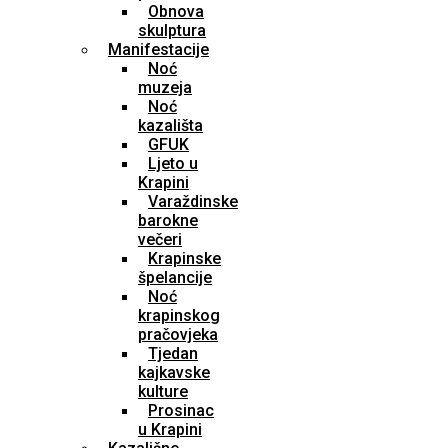
Obnova
skulptura
Manifestacije
Noć
muzeja
Noć
kazališta
GFUK
Ljeto u
Krapini
Varaždinske
barokne
večeri
Krapinske
špelancije
Noć
krapinskog
pračovjeka
Tjedan
kajkavske
kulture
Prosinac
u Krapini