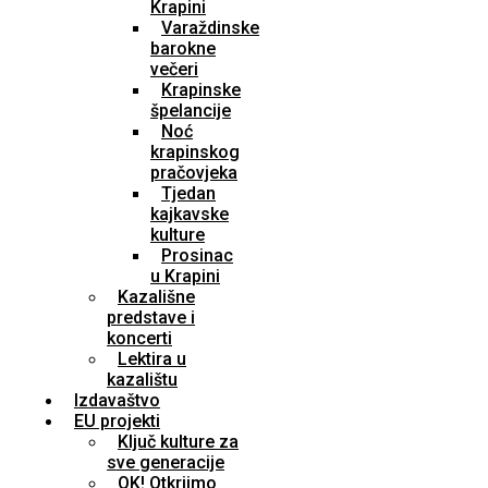
Krapini
Varaždinske
barokne
večeri
Krapinske
špelancije
Noć
krapinskog
pračovjeka
Tjedan
kajkavske
kulture
Prosinac
u Krapini
Kazališne
predstave i
koncerti
Lektira u
kazalištu
Izdavaštvo
EU projekti
Ključ kulture za
sve generacije
OK! Otkrijmo