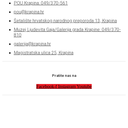
POU Krapina: 049/370-561
pou@krapina.hr
Šetalište hrvatskog narodnog preporoda 13, Krapina
Muzej Ljudevita Gaja/Galerija grada Krapine: 049/370-
810
galerija@krapina.hr
Magistratska ulica 25, Krapina
Pratite nas na
Facebook-f
Instagram
Youtube