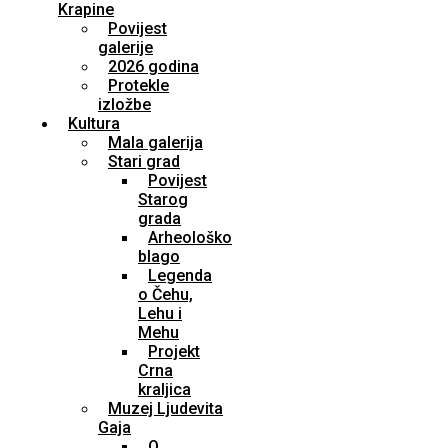
Krapine
Povijest
galerije
2026 godina
Protekle
izložbe
Kultura
Mala galerija
Stari grad
Povijest
Starog
grada
Arheološko
blago
Legenda
o Čehu,
Lehu i
Mehu
Projekt
Crna
kraljica
Muzej Ljudevita
Gaja
O