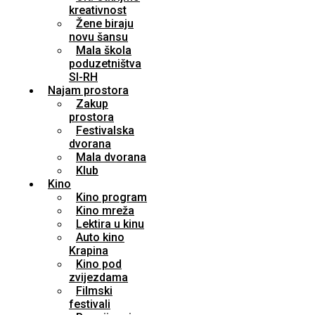
kreativnost
Žene biraju
novu šansu
Mala škola
poduzetništva
SI-RH
Najam prostora
Zakup
prostora
Festivalska
dvorana
Mala dvorana
Klub
Kino
Kino program
Kino mreža
Lektira u kinu
Auto kino
Krapina
Kino pod
zvijezdama
Filmski
festivali