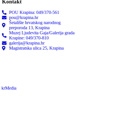
Kontakt
POU Krapina: 049/370-561
pou@krapina.hr
Šetalište hrvatskog narodnog
preporoda 13, Krapina
Muzej Ljudevita Gaja/Galerija grada
Krapine: 049/370-810
galerija@krapina.hr
Magistratska ulica 25, Krapina
 krMedia