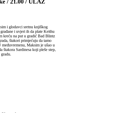
ke / 21.00 / ULAZ
sim i glodavci sretnu knjiškog
rađane i uvjeri ih da plate Keithu
im kreću na put u gradić Bad Blintz
 grada, štakori primjećuju da tamo
a. U međuvremenu, Maksim je ušao u
 štakora Sardinesa koji pleše step,
u gradu.