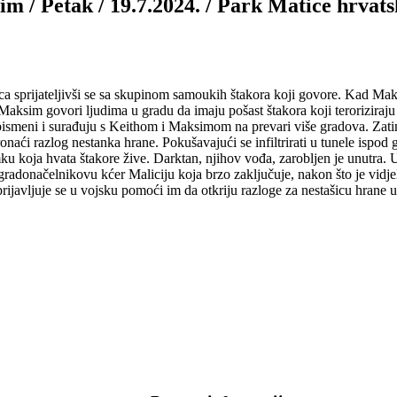
m / Petak / 19.7.2024. / Park Matice hrvats
ca sprijateljivši se sa skupinom samoukih štakora koji govore. Kad Mak
ksim govori ljudima u gradu da imaju pošast štakora koji teroriziraju g
 pismeni i surađuju s Keithom i Maksimom na prevari više gradova. Zat
ronaći razlog nestanka hrane. Pokušavajući se infiltrirati u tunele ispod
ku koja hvata štakore žive. Darktan, njihov vođa, zarobljen je unutr
adonačelnikovu kćer Maliciju koja brzo zaključuje, nakon što je vidjela
prijavljuje se u vojsku pomoći im da otkriju razloge za nestašicu hrane 