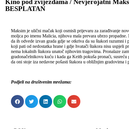
Kino pod zvijezdama / Nevjerojatni Maksi
BESPLATAN
Maksim je ulični mačak koji osmisli prijevaru za zarađivanje nov
moljca po imenu Malicia, njihova mala prevara ubrzo propadne. Ma
da ih odvede izvan grada gdje se otkriva da su štakori razumni i
koji pati od nedostatka hrane i gdje hvatači štakora nisu uspjeli p
nema lokalnih štakora unatoč njihovim tragovima. Pronalaze zam
gradonačelnikovu kuću i kada ga Keith pokuša pronaći, susreću gr
da oni stoje iza nedavne pošasti štakora u obližnjim gradovima i 
Podjeli na društvenim mrežama: