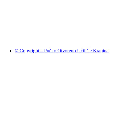
© Copyright – Pučko Otvoreno Učilište Krapina