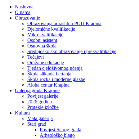
Naslovna
O nama
Obrazovanje
Obrazovanja odraslih u POU Krapina
Djelomične kvalifikacije
Mikrokvalifikacije
Osobni asistent
Osnovna škola
Srednjoškolsko obrazovanje i prekvalifikacije
Tečajevi
Održane edukacije
Tjedan cjeloživotnog učenja
Škola slikanja i crtanja
Škola rocka i moderne glazbe
Aloha centar Krapina
Galerija grada Krapine
Povijest galerije
2026 godina
Protekle izložbe
Kultura
Mala galerija
Stari grad
Povijest Starog grada
Arheološko blago