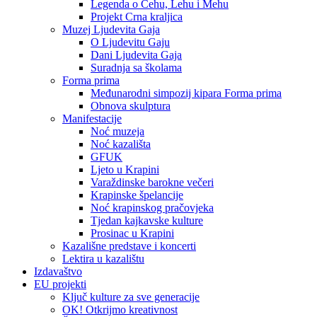
Legenda o Čehu, Lehu i Mehu
Projekt Crna kraljica
Muzej Ljudevita Gaja
O Ljudevitu Gaju
Dani Ljudevita Gaja
Suradnja sa školama
Forma prima
Međunarodni simpozij kipara Forma prima
Obnova skulptura
Manifestacije
Noć muzeja
Noć kazališta
GFUK
Ljeto u Krapini
Varaždinske barokne večeri
Krapinske špelancije
Noć krapinskog pračovjeka
Tjedan kajkavske kulture
Prosinac u Krapini
Kazališne predstave i koncerti
Lektira u kazalištu
Izdavaštvo
EU projekti
Ključ kulture za sve generacije
OK! Otkrijmo kreativnost