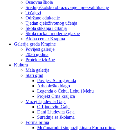
Osnovna škola
Srednjoškolsko obrazovanje i prekvalifikacije
Tečajevi
Održane edukacije
Tjedan cjeloživotnog učenja
Škola slikanja i crtanja
Škola rocka i moderne glazbe
Aloha centar Krapina
Galerija grada Krapine
Povijest galerije
2026 godina
Protekle izložbe
Kultura
Mala galerija
Stari grad
Povijest Starog grada
Arheološko blago
Legenda o Čehu, Lehu i Mehu
Projekt Crna kraljica
Muzej Ljudevita Gaja
O Ljudevitu Gaju
Dani Ljudevita Gaja
Suradnja sa školama
Forma prima
Međunarodni simpozij kipara Forma prima