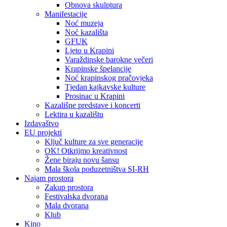
Obnova skulptura
Manifestacije
Noć muzeja
Noć kazališta
GFUK
Ljeto u Krapini
Varaždinske barokne večeri
Krapinske špelancije
Noć krapinskog pračovjeka
Tjedan kajkavske kulture
Prosinac u Krapini
Kazališne predstave i koncerti
Lektira u kazalištu
Izdavaštvo
EU projekti
Ključ kulture za sve generacije
OK! Otkrijmo kreativnost
Žene biraju novu šansu
Mala škola poduzetništva SI-RH
Najam prostora
Zakup prostora
Festivalska dvorana
Mala dvorana
Klub
Kino