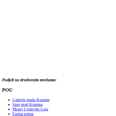
Podjeli na društvenim mrežama:
POU
Galerija grada Krapine
Stari grad Krapina
Muzej Ljudevita Gaja
Forma prima