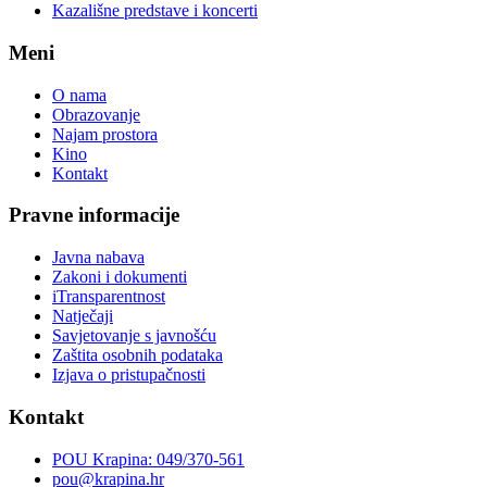
Kazališne predstave i koncerti
Meni
O nama
Obrazovanje
Najam prostora
Kino
Kontakt
Pravne informacije
Javna nabava
Zakoni i dokumenti
iTransparentnost
Natječaji
Savjetovanje s javnošću
Zaštita osobnih podataka
Izjava o pristupačnosti
Kontakt
POU Krapina: 049/370-561
pou@krapina.hr