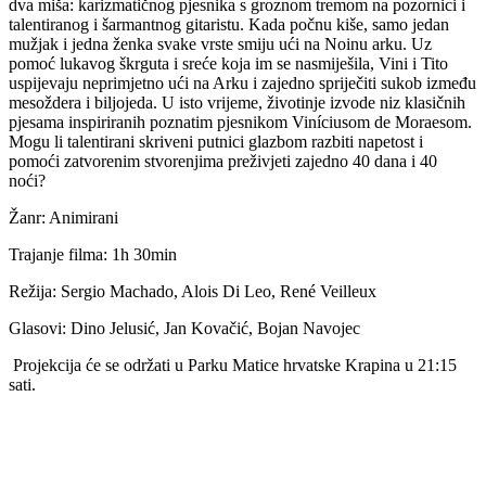
dva miša: karizmatičnog pjesnika s groznom tremom na pozornici i
talentiranog i šarmantnog gitaristu. Kada počnu kiše, samo jedan
mužjak i jedna ženka svake vrste smiju ući na Noinu arku. Uz
pomoć lukavog škrguta i sreće koja im se nasmiješila, Vini i Tito
uspijevaju neprimjetno ući na Arku i zajedno spriječiti sukob između
mesoždera i biljojeda. U isto vrijeme, životinje izvode niz klasičnih
pjesama inspiriranih poznatim pjesnikom Viníciusom de Moraesom.
Mogu li talentirani skriveni putnici glazbom razbiti napetost i
pomoći zatvorenim stvorenjima preživjeti zajedno 40 dana i 40
noći?
Žanr: Animirani
Trajanje filma: 1h 30min
Režija: Sergio Machado, Alois Di Leo, René Veilleux
Glasovi: Dino Jelusić, Jan Kovačić, Bojan Navojec
Projekcija će se održati u Parku Matice hrvatske Krapina u 21:15
sati.