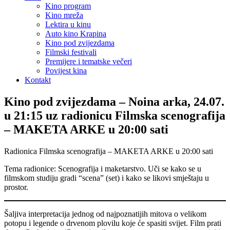
Kino program
Kino mreža
Lektira u kinu
Auto kino Krapina
Kino pod zvijezdama
Filmski festivali
Premijere i tematske večeri
Povijest kina
Kontakt
Kino pod zvijezdama – Noina arka, 24.07.
u 21:15 uz radionicu Filmska scenografija
– MAKETA ARKE u 20:00 sati
Radionica Filmska scenografija – MAKETA ARKE u 20:00 sati
Tema radionice: Scenografija i maketarstvo. Uči se kako se u
filmskom studiju gradi “scena” (set) i kako se likovi smještaju u
prostor.
Šaljiva interpretacija jednog od najpoznatijih mitova o velikom
potopu i legende o drvenom plovilu koje će spasiti svijet. Film prati