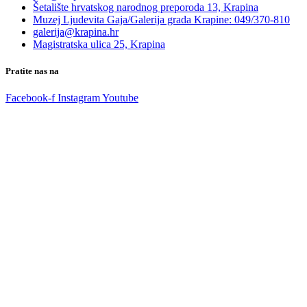
Šetalište hrvatskog narodnog preporoda 13, Krapina
Muzej Ljudevita Gaja/Galerija grada Krapine: 049/370-810
galerija@krapina.hr
Magistratska ulica 25, Krapina
Pratite nas na
Facebook-f
Instagram
Youtube