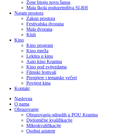
Žene biraju novu šansu
Mala škola poduzetništva SI-RH
Najam prostora
Zakup prostora
Festivalska dvorana
Mala dvorana
Klub
Kino
Kino program
Kino mreža
Lektira u kinu
Auto kino Krapina
Kino pod zvijezdama
Filmski festivali
Premijere i tematske večeri
Povijest kina
Kontakt
Naslovna
O nama
Obrazovanje
Obrazovanja odraslih u POU Krapina
Djelomične kvalifikacije
Mikrokvalifikacije
Osobni asistent