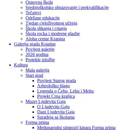
Osnovna škola
Srednjoškolsko obrazovanje i prekvalifikacije
Tečajevi
Održane edukacije
Tjedan cjeloživotnog učenja
Škola slikanja i crtanja
Škola rocka i moderne glazbe
Aloha centar Krapina
Galerija grada Krapine
Povijest galerije
2026 godina
Protekle izložbe
Kultura
Mala galerija
Stari grad
Povijest Starog grada
Arheološko blago
Legenda o Čehu, Lehu i Mehu
Projekt Crna kraljica
Muzej Ljudevita Gaja
O Ljudevitu Gaju
Dani Ljudevita Gaja
Suradnja sa školama
Forma prima
Međunarodni simpozij kipara Forma prima