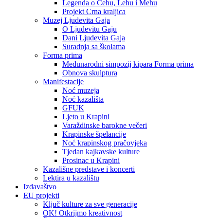
Legenda o Čehu, Lehu i Mehu
Projekt Crna kraljica
Muzej Ljudevita Gaja
O Ljudevitu Gaju
Dani Ljudevita Gaja
Suradnja sa školama
Forma prima
Međunarodni simpozij kipara Forma prima
Obnova skulptura
Manifestacije
Noć muzeja
Noć kazališta
GFUK
Ljeto u Krapini
Varaždinske barokne večeri
Krapinske špelancije
Noć krapinskog pračovjeka
Tjedan kajkavske kulture
Prosinac u Krapini
Kazališne predstave i koncerti
Lektira u kazalištu
Izdavaštvo
EU projekti
Ključ kulture za sve generacije
OK! Otkrijmo kreativnost