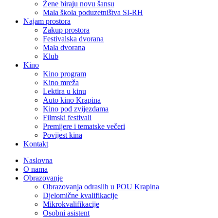
Žene biraju novu šansu
Mala škola poduzetništva SI-RH
Najam prostora
Zakup prostora
Festivalska dvorana
Mala dvorana
Klub
Kino
Kino program
Kino mreža
Lektira u kinu
Auto kino Krapina
Kino pod zvijezdama
Filmski festivali
Premijere i tematske večeri
Povijest kina
Kontakt
Naslovna
O nama
Obrazovanje
Obrazovanja odraslih u POU Krapina
Djelomične kvalifikacije
Mikrokvalifikacije
Osobni asistent