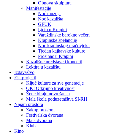
Obnova skulptura
Manifestacije
Noć muzeja
Noć kazališta
GFUK
Ljeto u Krapini
Varaždinske barokne večeri
Krapinske špelancije
Noć krapinskog pračovjeka
Tjedan kajkavske kulture
Prosinac u Krapini
Kazališne predstave i koncerti
Lektira u kazalištu
Izdavaštvo
EU projekti
Ključ kulture za sve generacije
OK! Otkrijmo kreativnost
Žene biraju novu šansu
Mala škola poduzetništva SI-RH
Najam prostora
Zakup prostora
Festivalska dvorana
Mala dvorana
Klub
Kino