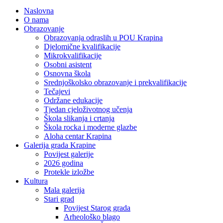
Naslovna
O nama
Obrazovanje
Obrazovanja odraslih u POU Krapina
Djelomične kvalifikacije
Mikrokvalifikacije
Osobni asistent
Osnovna škola
Srednjoškolsko obrazovanje i prekvalifikacije
Tečajevi
Održane edukacije
Tjedan cjeloživotnog učenja
Škola slikanja i crtanja
Škola rocka i moderne glazbe
Aloha centar Krapina
Galerija grada Krapine
Povijest galerije
2026 godina
Protekle izložbe
Kultura
Mala galerija
Stari grad
Povijest Starog grada
Arheološko blago