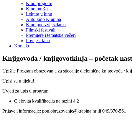
Kino program
Kino mreža
Lektira u kinu
Auto kino Krapina
Kino pod zvijezdama
Filmski festivali
Premijere i tematske večeri
Povijest kina
Kontakt
Knjigovođa / knjigovotkinja – početak nast
Upišite Program obrazovanja za stjecanje djelomične knjigovođa / knj
Upisi su u tijeku!
Uvjeti za upis u program:
Cjelovita kvalifikacija na razini 4.2
Prijave i informacije: pou.obrazovanje@krapina.hr ili 049/370-561