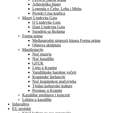
Arheološko blago
Legenda o Čehu, Lehu i Mehu
Projekt Crna kraljica
Muzej Ljudevita Gaja
O Ljudevitu Gaju
Dani Ljudevita Gaja
Suradnja sa školama
Forma prima
Međunarodni simpozij kipara Forma prima
Obnova skulptura
Manifestacije
Noć muzeja
Noć kazališta
GFUK
Ljeto u Krapini
Varaždinske barokne večeri
Krapinske špelancije
Noć krapinskog pračovjeka
Tjedan kajkavske kulture
Prosinac u Krapini
Kazališne predstave i koncerti
Lektira u kazalištu
Izdavaštvo
EU projekti