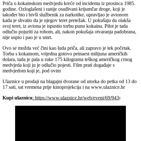
Priča o kokainskom medvjedu kreće od incidenta iz prosinca 1985.
godine. Ozloglašeni i ranije osuđivani krijumčar droge, koji je
također bio i bivši službenik za narkotike, upravljao je avionom
kada je shvatio da je njegov teret pretežak. U pokušaju da olakša
svoj teret, iz aviona je ispustio torbu punu kokaina. Pilot je tada
odlučio pojuriti za robom, ali, nakon pokušaja otvaranja padobrana,
nije uspio i pao je u smrt.
Ovo se možda već čini kao luda priča, ali zapravo je tek početak.
Torba s kokainom, vrijedna gotovo petnaest milijuna američkih
dolara, tada je pala u ruke 175 kilograma teškog američkog crnog
medvjeda koji ju je odlučio pojesti. Film prati događaje s
medvjedom koji je, pod ovim
Ulaznice u prodaji na blagajni dvorane od utorka do petka od 13 do
17 sati, sat vremena prije kinoprojekcija i na www.ulaznice.hr
Kupi ulaznicu
: https://www.ulaznice.hr/web/event/69/943
: