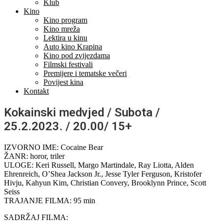
Klub
Kino
Kino program
Kino mreža
Lektira u kinu
Auto kino Krapina
Kino pod zvijezdama
Filmski festivali
Premijere i tematske večeri
Povijest kina
Kontakt
Kokainski medvjed / Subota /
25.2.2023. / 20.00/ 15+
IZVORNO IME: Cocaine Bear
ŽANR: horor, triler
ULOGE: Keri Russell, Margo Martindale, Ray Liotta, Alden
Ehrenreich, O’Shea Jackson Jr., Jesse Tyler Ferguson, Kristofer
Hivju, Kahyun Kim, Christian Convery, Brooklynn Prince, Scott
Seiss
TRAJANJE FILMA: 95 min
SADRŽAJ FILMA: