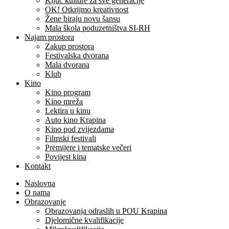
Ključ kulture za sve generacije
OK! Otkrijmo kreativnost
Žene biraju novu šansu
Mala škola poduzetništva SI-RH
Najam prostora
Zakup prostora
Festivalska dvorana
Mala dvorana
Klub
Kino
Kino program
Kino mreža
Lektira u kinu
Auto kino Krapina
Kino pod zvijezdama
Filmski festivali
Premijere i tematske večeri
Povijest kina
Kontakt
Naslovna
O nama
Obrazovanje
Obrazovanja odraslih u POU Krapina
Djelomične kvalifikacije