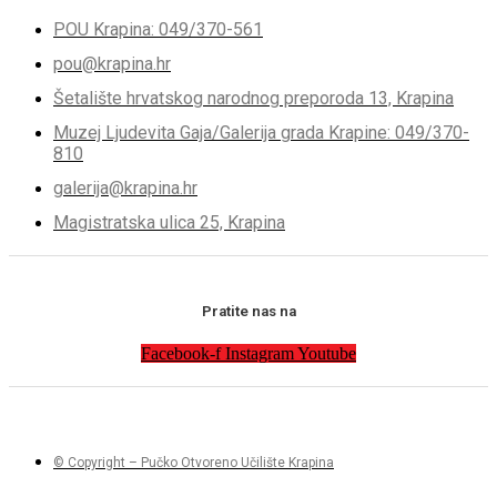
POU Krapina: 049/370-561
pou@krapina.hr
Šetalište hrvatskog narodnog preporoda 13, Krapina
Muzej Ljudevita Gaja/Galerija grada Krapine: 049/370-
810
galerija@krapina.hr
Magistratska ulica 25, Krapina
Pratite nas na
Facebook-f
Instagram
Youtube
© Copyright – Pučko Otvoreno Učilište Krapina