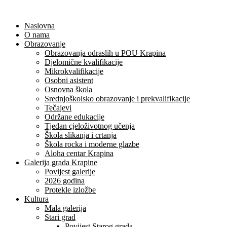
Naslovna
O nama
Obrazovanje
Obrazovanja odraslih u POU Krapina
Djelomične kvalifikacije
Mikrokvalifikacije
Osobni asistent
Osnovna škola
Srednjoškolsko obrazovanje i prekvalifikacije
Tečajevi
Održane edukacije
Tjedan cjeloživotnog učenja
Škola slikanja i crtanja
Škola rocka i moderne glazbe
Aloha centar Krapina
Galerija grada Krapine
Povijest galerije
2026 godina
Protekle izložbe
Kultura
Mala galerija
Stari grad
Povijest Starog grada