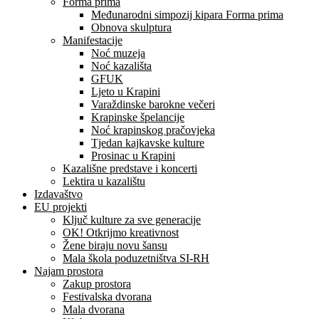
Forma prima
Međunarodni simpozij kipara Forma prima
Obnova skulptura
Manifestacije
Noć muzeja
Noć kazališta
GFUK
Ljeto u Krapini
Varaždinske barokne večeri
Krapinske špelancije
Noć krapinskog pračovjeka
Tjedan kajkavske kulture
Prosinac u Krapini
Kazališne predstave i koncerti
Lektira u kazalištu
Izdavaštvo
EU projekti
Ključ kulture za sve generacije
OK! Otkrijmo kreativnost
Žene biraju novu šansu
Mala škola poduzetništva SI-RH
Najam prostora
Zakup prostora
Festivalska dvorana
Mala dvorana