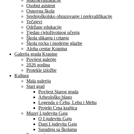
Mikrokvalifikacije
Osobni asistent
Osnovna škola
Srednjoškolsko obrazovanje i prekvalifikacije
Tečajevi
Održane edukacije
Tjedan cjeloživotnog učenja
Škola slikanja i crtanja
Škola rocka i moderne glazbe
Aloha centar Krapina
Galerija grada Krapine
Povijest galerije
2026 godina
Protekle izložbe
Kultura
Mala galerija
Stari grad
Povijest Starog grada
Arheološko blago
Legenda o Čehu, Lehu i Mehu
Projekt Crna kraljica
Muzej Ljudevita Gaja
O Ljudevitu Gaju
Dani Ljudevita Gaja
Suradnja sa školama