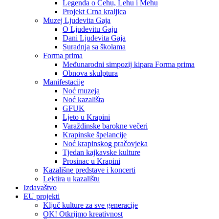
Legenda o Čehu, Lehu i Mehu
Projekt Crna kraljica
Muzej Ljudevita Gaja
O Ljudevitu Gaju
Dani Ljudevita Gaja
Suradnja sa školama
Forma prima
Međunarodni simpozij kipara Forma prima
Obnova skulptura
Manifestacije
Noć muzeja
Noć kazališta
GFUK
Ljeto u Krapini
Varaždinske barokne večeri
Krapinske špelancije
Noć krapinskog pračovjeka
Tjedan kajkavske kulture
Prosinac u Krapini
Kazališne predstave i koncerti
Lektira u kazalištu
Izdavaštvo
EU projekti
Ključ kulture za sve generacije
OK! Otkrijmo kreativnost