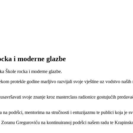
ocka i moderne glazbe
nika Škole rocka i moderne glazbe.
tijekom protekle godine marljivo razvijali svoje vještine uz vodstvo na
 usavršavati svoje znanje kroz masterclass radionice gostujućih predavač
a na podršci, mentorima na stručnosti i entuzijazmu te publici koja je 
oranu Greguroviću na kontinuiranoj podršci našem radu te Krapinsko-z