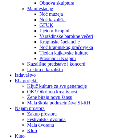
Obnova skulptura
Manifestacije
Noć muzeja
Noć kazališta
GFUK
Ljeto u Krapini
Varaždinske barokne večeri
Krapinske špelancije
Noć krapinskog pračovjeka
Tjedan kajkavske kulture
Prosinac u Krapini
Kazališne predstave i koncerti
Lektira u kazalištu
Izdavaštvo
EU projekti
Ključ kulture za sve generacije
OK! Otkrijmo kreativnost
Žene biraju novu šansu
Mala škola poduzetništva SI-RH
Najam prostora
Zakup prostora
Festivalska dvorana
Mala dvorana
Klub
Kino