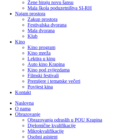
Žene biraju novu šansu
Mala škola poduzetništva SI-RH
Najam prostora
Zakup prostora
Festivalska dvorana
Mala dvorana
Klub
Kino
Kino program
Kino mreža
Lektira u kinu
Auto kino Krapina
Kino pod zvijezdama
Filmski festivali
Premijere i tematske večeri
Povijest kina
Kontakt
Naslovna
O nama
Obrazovanje
Obrazovanja odraslih u POU Krapina
Djelomične kvalifikacije
Mikrokvalifikacije
Osobni asistent