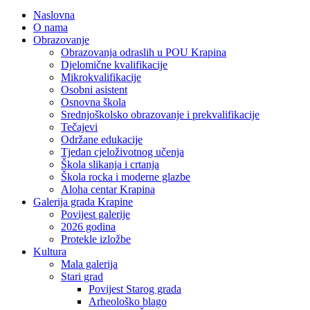
Naslovna
O nama
Obrazovanje
Obrazovanja odraslih u POU Krapina
Djelomične kvalifikacije
Mikrokvalifikacije
Osobni asistent
Osnovna škola
Srednjoškolsko obrazovanje i prekvalifikacije
Tečajevi
Održane edukacije
Tjedan cjeloživotnog učenja
Škola slikanja i crtanja
Škola rocka i moderne glazbe
Aloha centar Krapina
Galerija grada Krapine
Povijest galerije
2026 godina
Protekle izložbe
Kultura
Mala galerija
Stari grad
Povijest Starog grada
Arheološko blago