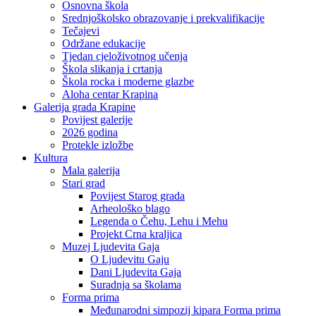
Osnovna škola
Srednjoškolsko obrazovanje i prekvalifikacije
Tečajevi
Održane edukacije
Tjedan cjeloživotnog učenja
Škola slikanja i crtanja
Škola rocka i moderne glazbe
Aloha centar Krapina
Galerija grada Krapine
Povijest galerije
2026 godina
Protekle izložbe
Kultura
Mala galerija
Stari grad
Povijest Starog grada
Arheološko blago
Legenda o Čehu, Lehu i Mehu
Projekt Crna kraljica
Muzej Ljudevita Gaja
O Ljudevitu Gaju
Dani Ljudevita Gaja
Suradnja sa školama
Forma prima
Međunarodni simpozij kipara Forma prima