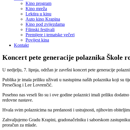
Kino program
Kino mreža
Lektira u kinu
Auto kino Krapina
Kino pod zvijezdama
Filmski festivali
Premijere i tematske večeri
Povijest kina
Kontakt
Koncert pete generacije polaznika Škole r
U nedjelju, 7. lipnja, održan je završni koncert pete generacije polaz
Publika je imala priliku uživati u nastupima naših polaznika koji su 
Presečkog i Lee Lovrenčić.
Posebno nas veseli što su i ove godine polaznici imali priliku dodatno
redovne nastave.
Hvala svim polaznicima na predanosti i ustrajnosti, njihovim obiteljim
Zahvaljujemo Gradu Krapini, gradonačelniku i saborskom zastupniku Z
proračun za mlade.