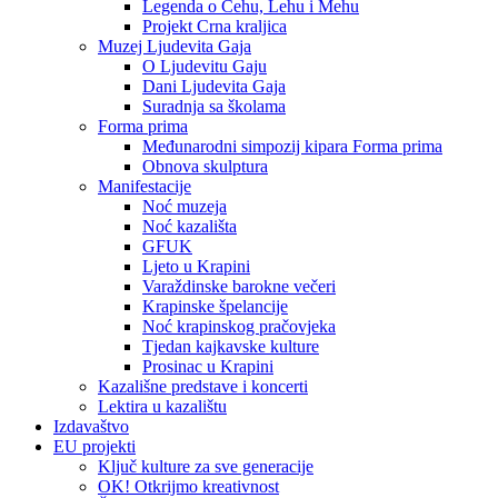
Legenda o Čehu, Lehu i Mehu
Projekt Crna kraljica
Muzej Ljudevita Gaja
O Ljudevitu Gaju
Dani Ljudevita Gaja
Suradnja sa školama
Forma prima
Međunarodni simpozij kipara Forma prima
Obnova skulptura
Manifestacije
Noć muzeja
Noć kazališta
GFUK
Ljeto u Krapini
Varaždinske barokne večeri
Krapinske špelancije
Noć krapinskog pračovjeka
Tjedan kajkavske kulture
Prosinac u Krapini
Kazališne predstave i koncerti
Lektira u kazalištu
Izdavaštvo
EU projekti
Ključ kulture za sve generacije
OK! Otkrijmo kreativnost