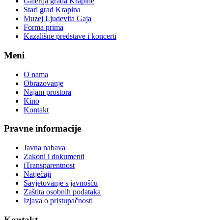
Galerija grada Krapine
Stari grad Krapina
Muzej Ljudevita Gaja
Forma prima
Kazališne predstave i koncerti
Meni
O nama
Obrazovanje
Najam prostora
Kino
Kontakt
Pravne informacije
Javna nabava
Zakoni i dokumenti
iTransparentnost
Natječaji
Savjetovanje s javnošću
Zaštita osobnih podataka
Izjava o pristupačnosti
Kontakt