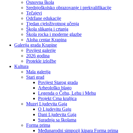
Osnovna škola
Srednjoškolsko obrazovanje i prekvalifikacije
Tečajevi
Održane edukacije
Tjedan cjeloživotnog učenja
Škola slikanja i crtanja
Škola rocka i moderne glazbe
Aloha centar Krapina
Galerija grada Krapine
Povijest galerije
2026 godina
Protekle izložbe
Kultura
Mala galerija
Stari grad
Povijest Starog grada
Arheološko blago
Legenda o Čehu, Lehu i Mehu
Projekt Crna kraljica
Muzej Ljudevita Gaja
O Ljudevitu Gaju
Dani Ljudevita Gaja
Suradnja sa školama
Forma prima
Međunarodni simpozij kipara Forma prima