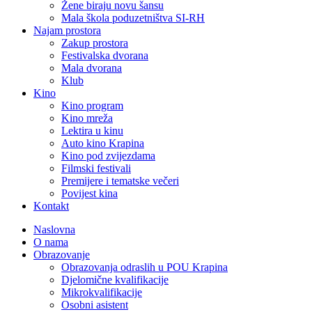
Žene biraju novu šansu
Mala škola poduzetništva SI-RH
Najam prostora
Zakup prostora
Festivalska dvorana
Mala dvorana
Klub
Kino
Kino program
Kino mreža
Lektira u kinu
Auto kino Krapina
Kino pod zvijezdama
Filmski festivali
Premijere i tematske večeri
Povijest kina
Kontakt
Naslovna
O nama
Obrazovanje
Obrazovanja odraslih u POU Krapina
Djelomične kvalifikacije
Mikrokvalifikacije
Osobni asistent