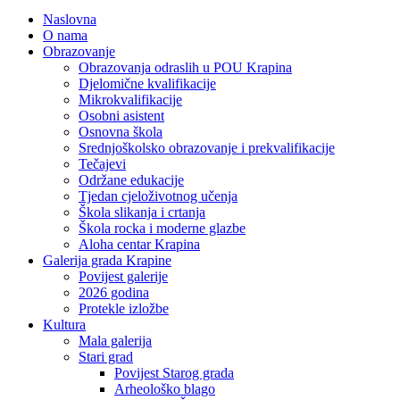
Naslovna
O nama
Obrazovanje
Obrazovanja odraslih u POU Krapina
Djelomične kvalifikacije
Mikrokvalifikacije
Osobni asistent
Osnovna škola
Srednjoškolsko obrazovanje i prekvalifikacije
Tečajevi
Održane edukacije
Tjedan cjeloživotnog učenja
Škola slikanja i crtanja
Škola rocka i moderne glazbe
Aloha centar Krapina
Galerija grada Krapine
Povijest galerije
2026 godina
Protekle izložbe
Kultura
Mala galerija
Stari grad
Povijest Starog grada
Arheološko blago