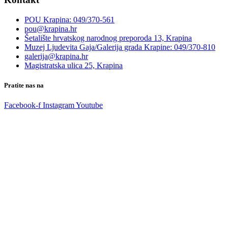
POU Krapina: 049/370-561
pou@krapina.hr
Šetalište hrvatskog narodnog preporoda 13, Krapina
Muzej Ljudevita Gaja/Galerija grada Krapine: 049/370-810
galerija@krapina.hr
Magistratska ulica 25, Krapina
Pratite nas na
Facebook-f
Instagram
Youtube