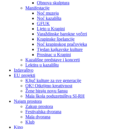
Obnova skulptura
Manifestacije
Noć muzeja
Noć kazališta
GFUK
Ljeto u Krapini
Varaždinske barokne večeri
Krapinske špelancije
Noć krapinskog pračovjeka
Tjedan kajkavske kulture
Prosinac u Krapini
Kazališne predstave i koncerti
Lektira u kazalištu
Izdavaštvo
EU projekti
Ključ kulture za sve generacije
OK! Otkrijmo kreativnost
Žene biraju novu šansu
Mala škola poduzetništva SI-RH
Najam prostora
Zakup prostora
Festivalska dvorana
Mala dvorana
Klub
Kino