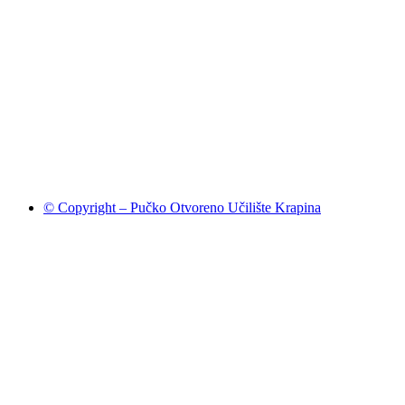
© Copyright – Pučko Otvoreno Učilište Krapina