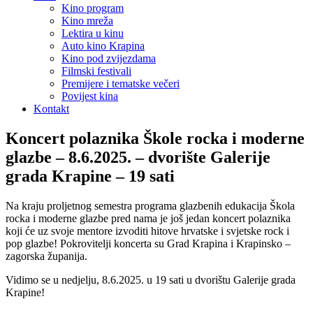
Kino program
Kino mreža
Lektira u kinu
Auto kino Krapina
Kino pod zvijezdama
Filmski festivali
Premijere i tematske večeri
Povijest kina
Kontakt
Koncert polaznika Škole rocka i moderne
glazbe – 8.6.2025. – dvorište Galerije
grada Krapine – 19 sati
Na kraju proljetnog semestra programa glazbenih edukacija Škola
rocka i moderne glazbe pred nama je još jedan koncert polaznika
koji će uz svoje mentore izvoditi hitove hrvatske i svjetske rock i
pop glazbe! Pokrovitelji koncerta su Grad Krapina i Krapinsko –
zagorska županija.
Vidimo se u nedjelju, 8.6.2025. u 19 sati u dvorištu Galerije grada
Krapine!