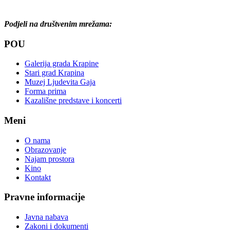
Podjeli na društvenim mrežama:
POU
Galerija grada Krapine
Stari grad Krapina
Muzej Ljudevita Gaja
Forma prima
Kazališne predstave i koncerti
Meni
O nama
Obrazovanje
Najam prostora
Kino
Kontakt
Pravne informacije
Javna nabava
Zakoni i dokumenti