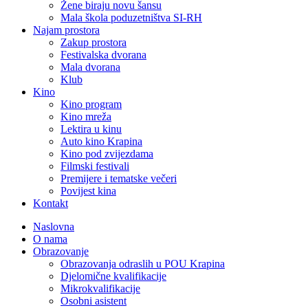
Žene biraju novu šansu
Mala škola poduzetništva SI-RH
Najam prostora
Zakup prostora
Festivalska dvorana
Mala dvorana
Klub
Kino
Kino program
Kino mreža
Lektira u kinu
Auto kino Krapina
Kino pod zvijezdama
Filmski festivali
Premijere i tematske večeri
Povijest kina
Kontakt
Naslovna
O nama
Obrazovanje
Obrazovanja odraslih u POU Krapina
Djelomične kvalifikacije
Mikrokvalifikacije
Osobni asistent