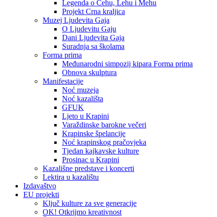
Legenda o Čehu, Lehu i Mehu
Projekt Crna kraljica
Muzej Ljudevita Gaja
O Ljudevitu Gaju
Dani Ljudevita Gaja
Suradnja sa školama
Forma prima
Međunarodni simpozij kipara Forma prima
Obnova skulptura
Manifestacije
Noć muzeja
Noć kazališta
GFUK
Ljeto u Krapini
Varaždinske barokne večeri
Krapinske špelancije
Noć krapinskog pračovjeka
Tjedan kajkavske kulture
Prosinac u Krapini
Kazališne predstave i koncerti
Lektira u kazalištu
Izdavaštvo
EU projekti
Ključ kulture za sve generacije
OK! Otkrijmo kreativnost