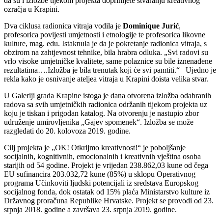
da su i izložbe tijekom projekta doprinijele stvaranju kreativnog
ozračja u Krapini.
Dva ciklusa radionica vitraja vodila je
Dominique Jurić
,
profesorica povijesti umjetnosti i etnologije te profesorica likovne
kulture, mag. edu. Istaknula je da je pokretanje radionica vitraja, s
obzirom na zahtjevnost tehnike, bila hrabra odluka. „Svi radovi su
vrlo visoke umjetničke kvalitete, same polaznice su bile iznenađene
rezultatima….Izložba je bila trenutak koji će svi pamtiti.“ Ujedno je
rekla kako je osnivanje ateljea vitraja u Krapini doista velika stvar.
U Galeriji grada Krapine istoga je dana otvorena izložba odabranih
radova sa svih umjetničkih radionica održanih tijekom projekta uz
koju je tiskan i prigodan katalog. Na otvorenju je nastupio zbor
udruženje umirovljenika „Gajev spomenek“. Izložba se može
razgledati do 20. kolovoza 2019. godine.
Cilj projekta je „OK! Otkrijmo kreativnost!“ je poboljšanje
socijalnih, kognitivnih, emocionalnih i kreativnih vještina osoba
starijih od 54 godine. Projekt je vrijedan 238.862,03 kune od čega
EU sufinancira 203.032,72 kune (85%) u sklopu Operativnog
programa Učinkoviti ljudski potencijali iz sredstava Europskog
socijalnog fonda, dok ostatak od 15% plaća Ministarstvo kulture iz
Državnog proračuna Republike Hrvatske. Projekt se provodi od 23.
srpnja 2018. godine a završava 23. srpnja 2019. godine.