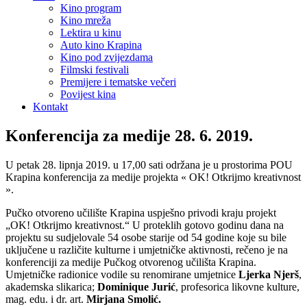
Kino program
Kino mreža
Lektira u kinu
Auto kino Krapina
Kino pod zvijezdama
Filmski festivali
Premijere i tematske večeri
Povijest kina
Kontakt
Konferencija za medije 28. 6. 2019.
U petak 28. lipnja 2019. u 17,00 sati održana je u prostorima POU
Krapina konferencija za medije projekta « OK! Otkrijmo kreativnost
».
Pučko otvoreno učilište Krapina uspješno privodi kraju projekt
„OK! Otkrijmo kreativnost.“ U proteklih gotovo godinu dana na
projektu su sudjelovale 54 osobe starije od 54 godine koje su bile
uključene u različite kulturne i umjetničke aktivnosti, rečeno je na
konferenciji za medije Pučkog otvorenog učilišta Krapina.
Umjetničke radionice vodile su renomirane umjetnice
Ljerka Njerš
,
akademska slikarica;
Dominique Jurić
, profesorica likovne kulture,
mag. edu. i dr. art.
Mirjana Smolić.