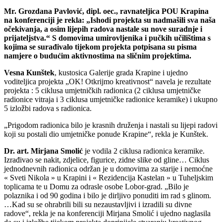
Mr. Grozdana Pavlović,
dipl. oec., ravnateljica POU Krapina
na konferenciji je rekla: „Ishodi projekta su nadmašili sva naša
očekivanja, a osim lijepih radova nastale su nove suradnje i
prijateljstva.“ S domovima umirovljenika i pučkih učilištima s
kojima se surađivalo tijekom projekta potpisana su pisma
namjere o budućim aktivnostima na sličnim projektima.
Vesna Kunštek
, kustosica Galerije grada Krapine i ujedno
voditeljica projekta „OK! Otkrijmo kreativnost“ navela je rezultate
projekta : 5 ciklusa umjetničkih radionica (2 ciklusa umjetničke
radionice vitraja i 3 ciklusa umjetničke radionice keramike) i ukupno
5 izložbi radova s radionica.
„Prigodom radionica bilo je krasnih druženja i nastali su lijepi radovi
koji su postali dio umjetničke ponude Krapine“, rekla je Kunštek.
Dr. art. Mirjana Smolić
je vodila 2 ciklusa radionica keramike.
Izrađivao se nakit, zdjelice, figurice, zidne slike od gline… Ciklus
jednodnevnih radionica održan je u domovima za starije i nemoćne
« Sveti Nikola » u Krapini i « Rezidencija Kastelan » u Tuheljskim
toplicama te u Domu za odrasle osobe Lobor-grad. „Bilo je
polaznika i od 90 godina i bilo je dirljivo ponuditi im rad s glinom.
…Kad su se ohrabrili bili su nezaustavljivi i izradili su divne
radove“, rekla je na konferenciji Mirjana Smolić i ujedno naglasila