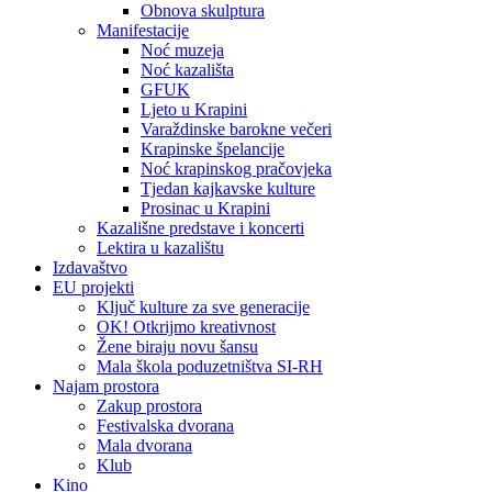
Obnova skulptura
Manifestacije
Noć muzeja
Noć kazališta
GFUK
Ljeto u Krapini
Varaždinske barokne večeri
Krapinske špelancije
Noć krapinskog pračovjeka
Tjedan kajkavske kulture
Prosinac u Krapini
Kazališne predstave i koncerti
Lektira u kazalištu
Izdavaštvo
EU projekti
Ključ kulture za sve generacije
OK! Otkrijmo kreativnost
Žene biraju novu šansu
Mala škola poduzetništva SI-RH
Najam prostora
Zakup prostora
Festivalska dvorana
Mala dvorana
Klub
Kino