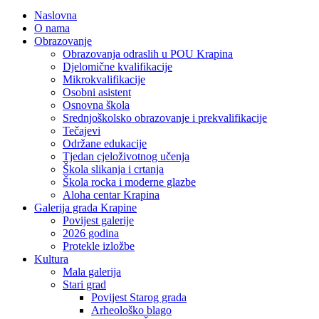
Naslovna
O nama
Obrazovanje
Obrazovanja odraslih u POU Krapina
Djelomične kvalifikacije
Mikrokvalifikacije
Osobni asistent
Osnovna škola
Srednjoškolsko obrazovanje i prekvalifikacije
Tečajevi
Održane edukacije
Tjedan cjeloživotnog učenja
Škola slikanja i crtanja
Škola rocka i moderne glazbe
Aloha centar Krapina
Galerija grada Krapine
Povijest galerije
2026 godina
Protekle izložbe
Kultura
Mala galerija
Stari grad
Povijest Starog grada
Arheološko blago