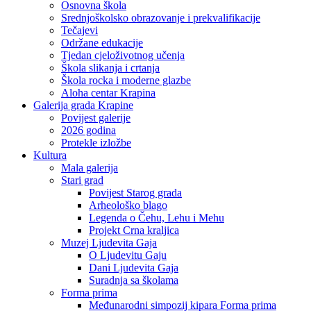
Osnovna škola
Srednjoškolsko obrazovanje i prekvalifikacije
Tečajevi
Održane edukacije
Tjedan cjeloživotnog učenja
Škola slikanja i crtanja
Škola rocka i moderne glazbe
Aloha centar Krapina
Galerija grada Krapine
Povijest galerije
2026 godina
Protekle izložbe
Kultura
Mala galerija
Stari grad
Povijest Starog grada
Arheološko blago
Legenda o Čehu, Lehu i Mehu
Projekt Crna kraljica
Muzej Ljudevita Gaja
O Ljudevitu Gaju
Dani Ljudevita Gaja
Suradnja sa školama
Forma prima
Međunarodni simpozij kipara Forma prima