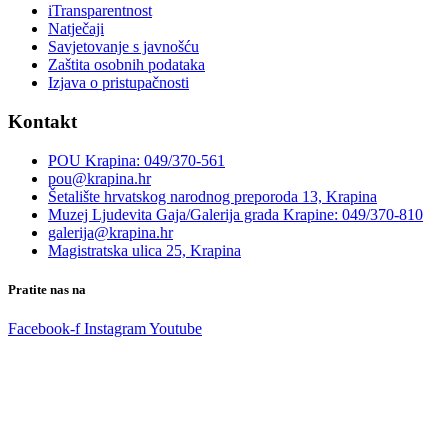
iTransparentnost
Natječaji
Savjetovanje s javnošću
Zaštita osobnih podataka
Izjava o pristupačnosti
Kontakt
POU Krapina: 049/370-561
pou@krapina.hr
Šetalište hrvatskog narodnog preporoda 13, Krapina
Muzej Ljudevita Gaja/Galerija grada Krapine: 049/370-810
galerija@krapina.hr
Magistratska ulica 25, Krapina
Pratite nas na
Facebook-f
Instagram
Youtube