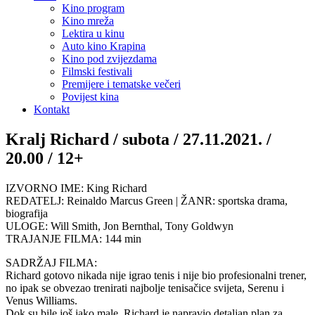
Kino program
Kino mreža
Lektira u kinu
Auto kino Krapina
Kino pod zvijezdama
Filmski festivali
Premijere i tematske večeri
Povijest kina
Kontakt
Kralj Richard / subota / 27.11.2021. /
20.00 / 12+
IZVORNO IME: King Richard
REDATELJ: Reinaldo Marcus Green | ŽANR: sportska drama,
biografija
ULOGE: Will Smith, Jon Bernthal, Tony Goldwyn
TRAJANJE FILMA: 144 min
SADRŽAJ FILMA:
Richard gotovo nikada nije igrao tenis i nije bio profesionalni trener,
no ipak se obvezao trenirati najbolje tenisačice svijeta, Serenu i
Venus Williams.
Dok su bile još jako male, Richard je napravio detaljan plan za