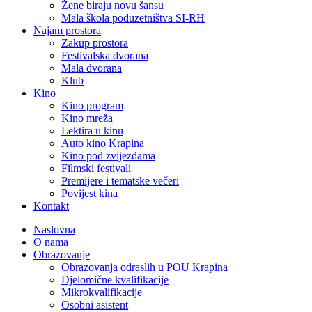
Žene biraju novu šansu
Mala škola poduzetništva SI-RH
Najam prostora
Zakup prostora
Festivalska dvorana
Mala dvorana
Klub
Kino
Kino program
Kino mreža
Lektira u kinu
Auto kino Krapina
Kino pod zvijezdama
Filmski festivali
Premijere i tematske večeri
Povijest kina
Kontakt
Naslovna
O nama
Obrazovanje
Obrazovanja odraslih u POU Krapina
Djelomične kvalifikacije
Mikrokvalifikacije
Osobni asistent