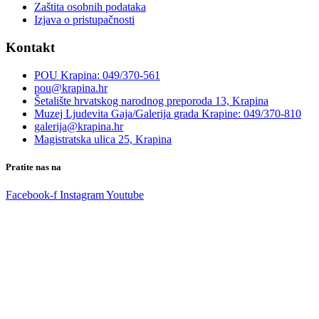
Zaštita osobnih podataka
Izjava o pristupačnosti
Kontakt
POU Krapina: 049/370-561
pou@krapina.hr
Šetalište hrvatskog narodnog preporoda 13, Krapina
Muzej Ljudevita Gaja/Galerija grada Krapine: 049/370-810
galerija@krapina.hr
Magistratska ulica 25, Krapina
Pratite nas na
Facebook-f
Instagram
Youtube