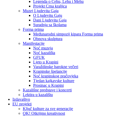
Legenda o Čehu, Lehu i Mehu
Projekt Crna kraljica
Muzej Ljudevita Gaja
O Ljudevitu Gaju
Dani Ljudevita Gaja
Suradnja sa školama
Forma prima
Međunarodni simpozij kipara Forma prima
Obnova skulptura
Manifestacije
Noć muzeja
Noć kazališta
GFUK
Ljeto u Krapini
Varaždinske barokne večeri
Krapinske špelancije
Noć krapinskog pračovjeka
Tjedan kajkavske kulture
Prosinac u Krapini
Kazališne predstave i koncerti
Lektira u kazalištu
Izdavaštvo
EU projekti
Ključ kulture za sve generacije
OK! Otkrijmo kreativnost