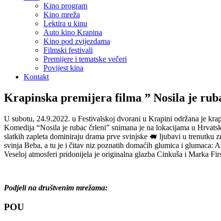
Kino program
Kino mreža
Lektira u kinu
Auto kino Krapina
Kino pod zvijezdama
Filmski festivali
Premijere i tematske večeri
Povijest kina
Kontakt
Krapinska premijera filma ” Nosila je rubac
U subotu, 24.9.2022. u Festivalskoj dvorani u Krapini održana je krap
Komedija “Nosila je rubac črleni” snimana je na lokacijama u Hrvats
slatkih zapleta dominiraju drama prve svinjske 🐖 ljubavi u trenutku
svinja Beba, a tu je i čitav niz poznatih domaćih glumica i glumaca:
Veseloj atmosferi pridonijela je originalna glazba Cinkuša i Marka Firs
Podjeli na društvenim mrežama:
POU