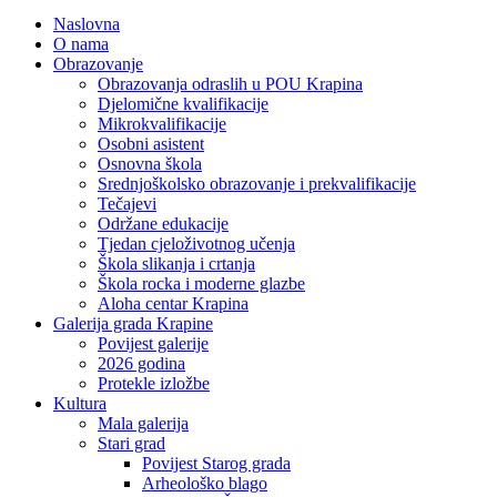
Naslovna
O nama
Obrazovanje
Obrazovanja odraslih u POU Krapina
Djelomične kvalifikacije
Mikrokvalifikacije
Osobni asistent
Osnovna škola
Srednjoškolsko obrazovanje i prekvalifikacije
Tečajevi
Održane edukacije
Tjedan cjeloživotnog učenja
Škola slikanja i crtanja
Škola rocka i moderne glazbe
Aloha centar Krapina
Galerija grada Krapine
Povijest galerije
2026 godina
Protekle izložbe
Kultura
Mala galerija
Stari grad
Povijest Starog grada
Arheološko blago