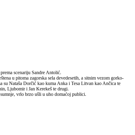
i prema scenariju Sandre Antolić.
eštena u pitoma zagorska sela devedesetih, a sitnim vezom gorko-
gama su Nataša Dorčić kao kuma Anka i Tesa Litvan kao Ančica te
in, Ljubomir i Jan Kerekeš te drugi.
z sumnje, vrlo brzo ušli u uho domaćoj publici.