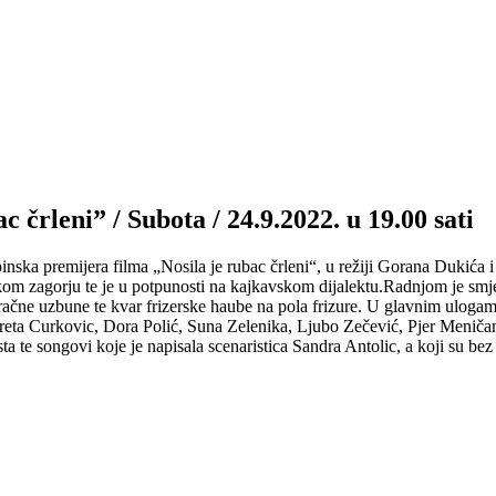
 črleni” / Subota / 24.9.2022. u 19.00 sati
inska premijera filma „Nosila je rubac črleni“, u režiji Gorana Dukića 
kom zagorju te je u potpunosti na kajkavskom dijalektu.Radnjom je smj
 zračne uzbune te kvar frizerske haube na pola frizure. U glavnim ulo
 Areta Curkovic, Dora Polić, Suna Zelenika, Ljubo Zečević, Pjer Meničan
ta te songovi koje je napisala scenaristica Sandra Antolic, a koji su be