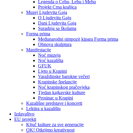
Legenda o Čehu, Lehu i Mehu
Projekt Crna kraljica
Muzej Ljudevita Gaja
O Ljudevitu Gaju
Dani Ljudevita Gaja
Suradnja sa školama
Forma prima
Međunarodni simpozij kipara Forma prima
Obnova skulptura
Manifestacije
Noć muzeja
Noć kazališta
GFUK
Ljeto u Krapini
Varaždinske barokne večeri
Krapinske špelancije
Noć krapinskog pračovjeka
Tjedan kajkavske kulture
Prosinac u Krapini
Kazališne predstave i koncerti
Lektira u kazalištu
Izdavaštvo
EU projekti
Ključ kulture za sve generacije
OK! Otkrijmo kreativnost