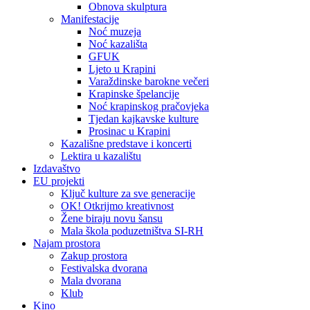
Obnova skulptura
Manifestacije
Noć muzeja
Noć kazališta
GFUK
Ljeto u Krapini
Varaždinske barokne večeri
Krapinske špelancije
Noć krapinskog pračovjeka
Tjedan kajkavske kulture
Prosinac u Krapini
Kazališne predstave i koncerti
Lektira u kazalištu
Izdavaštvo
EU projekti
Ključ kulture za sve generacije
OK! Otkrijmo kreativnost
Žene biraju novu šansu
Mala škola poduzetništva SI-RH
Najam prostora
Zakup prostora
Festivalska dvorana
Mala dvorana
Klub
Kino