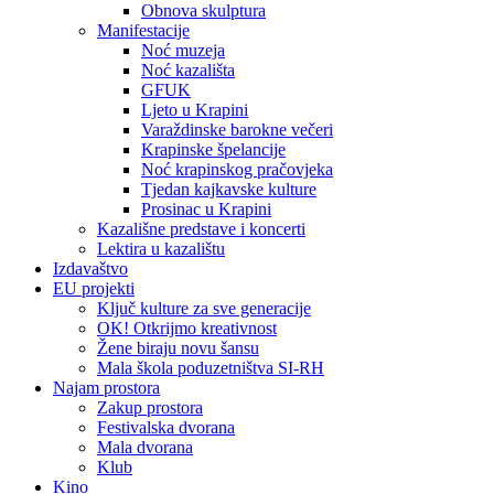
Obnova skulptura
Manifestacije
Noć muzeja
Noć kazališta
GFUK
Ljeto u Krapini
Varaždinske barokne večeri
Krapinske špelancije
Noć krapinskog pračovjeka
Tjedan kajkavske kulture
Prosinac u Krapini
Kazališne predstave i koncerti
Lektira u kazalištu
Izdavaštvo
EU projekti
Ključ kulture za sve generacije
OK! Otkrijmo kreativnost
Žene biraju novu šansu
Mala škola poduzetništva SI-RH
Najam prostora
Zakup prostora
Festivalska dvorana
Mala dvorana
Klub
Kino