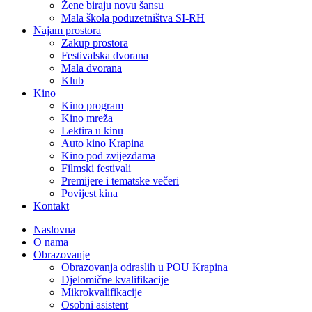
Žene biraju novu šansu
Mala škola poduzetništva SI-RH
Najam prostora
Zakup prostora
Festivalska dvorana
Mala dvorana
Klub
Kino
Kino program
Kino mreža
Lektira u kinu
Auto kino Krapina
Kino pod zvijezdama
Filmski festivali
Premijere i tematske večeri
Povijest kina
Kontakt
Naslovna
O nama
Obrazovanje
Obrazovanja odraslih u POU Krapina
Djelomične kvalifikacije
Mikrokvalifikacije
Osobni asistent