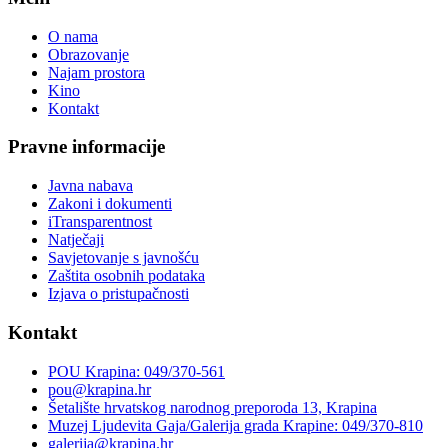
O nama
Obrazovanje
Najam prostora
Kino
Kontakt
Pravne informacije
Javna nabava
Zakoni i dokumenti
iTransparentnost
Natječaji
Savjetovanje s javnošću
Zaštita osobnih podataka
Izjava o pristupačnosti
Kontakt
POU Krapina: 049/370-561
pou@krapina.hr
Šetalište hrvatskog narodnog preporoda 13, Krapina
Muzej Ljudevita Gaja/Galerija grada Krapine: 049/370-810
galerija@krapina.hr