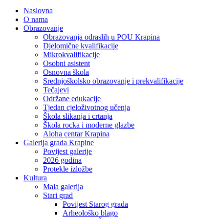
Naslovna
O nama
Obrazovanje
Obrazovanja odraslih u POU Krapina
Djelomične kvalifikacije
Mikrokvalifikacije
Osobni asistent
Osnovna škola
Srednjoškolsko obrazovanje i prekvalifikacije
Tečajevi
Održane edukacije
Tjedan cjeloživotnog učenja
Škola slikanja i crtanja
Škola rocka i moderne glazbe
Aloha centar Krapina
Galerija grada Krapine
Povijest galerije
2026 godina
Protekle izložbe
Kultura
Mala galerija
Stari grad
Povijest Starog grada
Arheološko blago