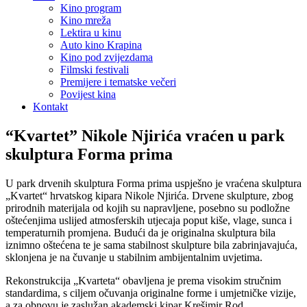
Kino program
Kino mreža
Lektira u kinu
Auto kino Krapina
Kino pod zvijezdama
Filmski festivali
Premijere i tematske večeri
Povijest kina
Kontakt
“Kvartet” Nikole Njirića vraćen u park
skulptura Forma prima
U park drvenih skulptura Forma prima uspješno je vraćena skulptura
„Kvartet“ hrvatskog kipara Nikole Njirića. Drvene skulpture, zbog
prirodnih materijala od kojih su napravljene, posebno su podložne
oštećenjima uslijed atmosferskih utjecaja poput kiše, vlage, sunca i
temperaturnih promjena. Budući da je originalna skulptura bila
iznimno oštećena te je sama stabilnost skulpture bila zabrinjavajuća,
sklonjena je na čuvanje u stabilnim ambijentalnim uvjetima.
Rekonstrukcija „Kvarteta“ obavljena je prema visokim stručnim
standardima, s ciljem očuvanja originalne forme i umjetničke vizije,
a za obnovu je zaslužan akademski kipar Krešimir Rod.