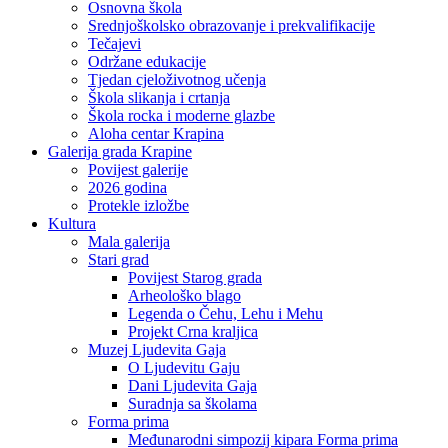
Osnovna škola
Srednjoškolsko obrazovanje i prekvalifikacije
Tečajevi
Održane edukacije
Tjedan cjeloživotnog učenja
Škola slikanja i crtanja
Škola rocka i moderne glazbe
Aloha centar Krapina
Galerija grada Krapine
Povijest galerije
2026 godina
Protekle izložbe
Kultura
Mala galerija
Stari grad
Povijest Starog grada
Arheološko blago
Legenda o Čehu, Lehu i Mehu
Projekt Crna kraljica
Muzej Ljudevita Gaja
O Ljudevitu Gaju
Dani Ljudevita Gaja
Suradnja sa školama
Forma prima
Međunarodni simpozij kipara Forma prima