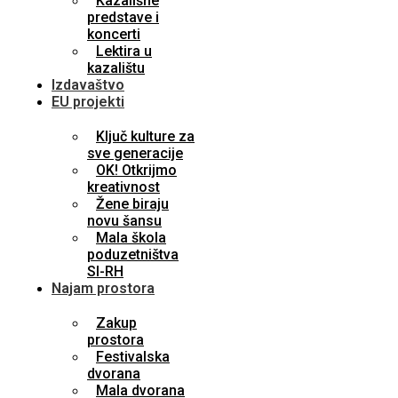
Kazališne
predstave i
koncerti
Lektira u
kazalištu
Izdavaštvo
EU projekti
Ključ kulture za
sve generacije
OK! Otkrijmo
kreativnost
Žene biraju
novu šansu
Mala škola
poduzetništva
SI-RH
Najam prostora
Zakup
prostora
Festivalska
dvorana
Mala dvorana