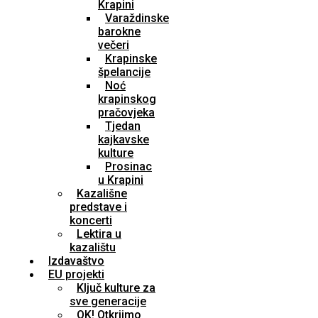
Krapini
Varaždinske
barokne
večeri
Krapinske
špelancije
Noć
krapinskog
pračovjeka
Tjedan
kajkavske
kulture
Prosinac
u Krapini
Kazališne
predstave i
koncerti
Lektira u
kazalištu
Izdavaštvo
EU projekti
Ključ kulture za
sve generacije
OK! Otkrijmo