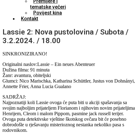
Premijere i
tematske večeri
Povijest kina
Kontakt
Lassie 2: Nova pustolovina / Subota /
3.2.2024. / 18.00
SINKRONIZIRANO!
Originalni naslov:Lassie – Ein neues Abenteuer
Dužina filma: 91 minuta
Žanr: avantura, obiteljski
Glumci: Nico Marischka, Katharina Schüttler, Justus von Dohnányi,
Annette Frier, Anna Lucia Gualano
SADRŽAJ:
Najpoznatiji koli Lassie ovoga će puta biti u akciji spašavanja sa
svojim najboljim prijateljem Florianom i njihovim novim prijateljima
Henrijem, Cleom i malom Pippom, pasmine jack russell terijer.
Ovoga puta detektivske vještine škotskog ovčara bit će posebno
dobrodošle u rješavanju misterioznog nestanka nekoliko pasa s
rodovnikom.