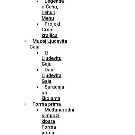
Legenda
o Čehu,
Lehu i
Mehu
Projekt
Crna
kraljica
Muzej Ljudevita
Gaja
O
Ljudevitu
Gaju
Dani
Ljudevita
Gaja
Suradnja
sa
školama
Forma prima
Međunarodni
simpozij
kipara
Forma
prima