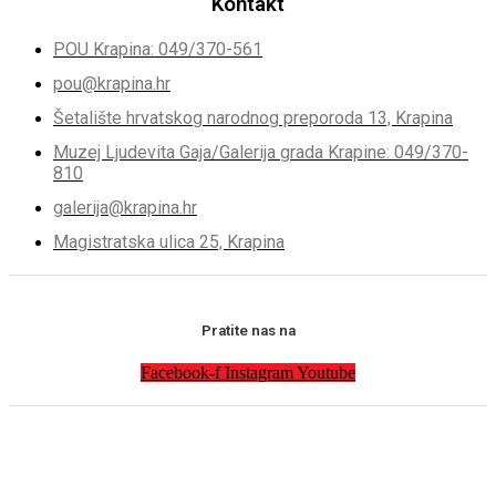
Kontakt
POU Krapina: 049/370-561
pou@krapina.hr
Šetalište hrvatskog narodnog preporoda 13, Krapina
Muzej Ljudevita Gaja/Galerija grada Krapine: 049/370-
810
galerija@krapina.hr
Magistratska ulica 25, Krapina
Pratite nas na
Facebook-f
Instagram
Youtube