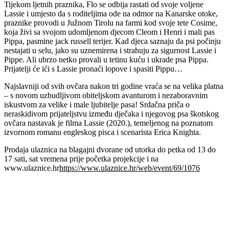
Tijekom ljetnih praznika, Flo se odbija rastati od svoje voljene
Lassie i umjesto da s roditeljima ode na odmor na Kanarske otoke,
praznike provodi u Južnom Tirolu na farmi kod svoje tete Cosime,
koja živi sa svojom udomljenom djecom Cleom i Henri i mali pas
Pippa, pasmine jack russell terijer. Kad djeca saznaju da psi počinju
nestajati u selu, jako su uznemirena i strahuju za sigurnost Lassie i
Pippe. Ali ubrzo netko provali u tetinu kuću i ukrade psa Pippa.
Prijatelji će ići s Lassie pronaći lopove i spasiti Pippu…
Najslavniji od svih ovčara nakon tri godine vraća se na velika platna
– s novom uzbudljivom obiteljskom avanturom i nezaboravnim
iskustvom za velike i male ljubitelje pasa! Srdačna priča o
neraskidivom prijateljstvu između dječaka i njegovog psa škotskog
ovčara nastavak je filma Lassie (2020.), temeljenog na poznatom
izvornom romanu engleskog pisca i scenarista Erica Knighta.
Prodaja ulaznica na blagajni dvorane od utorka do petka od 13 do
17 sati, sat vremena prije početka projekcije i na
www.ulaznice.hr
https://www.ulaznice.hr/web/event/69/1076