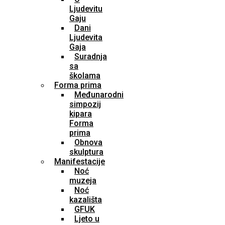
Ljudevitu
Gaju
Dani
Ljudevita
Gaja
Suradnja
sa
školama
Forma prima
Međunarodni
simpozij
kipara
Forma
prima
Obnova
skulptura
Manifestacije
Noć
muzeja
Noć
kazališta
GFUK
Ljeto u