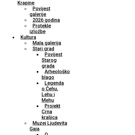
Krapine
Povijest
galerije
2026 godina
Protekle
izložbe
Kultura
Mala galerija
Stari grad
Povijest
Starog
grada
Arheološko
blago
Legenda
o Čehu,
Lehu i
Mehu
Projekt
Crna
kraljica
Muzej Ljudevita
Gaja
O