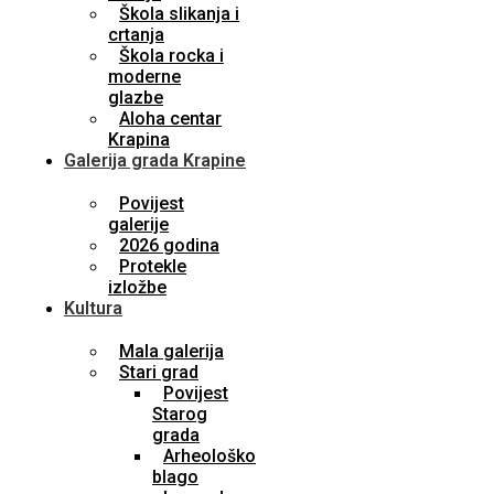
Škola slikanja i
crtanja
Škola rocka i
moderne
glazbe
Aloha centar
Krapina
Galerija grada Krapine
Povijest
galerije
2026 godina
Protekle
izložbe
Kultura
Mala galerija
Stari grad
Povijest
Starog
grada
Arheološko
blago