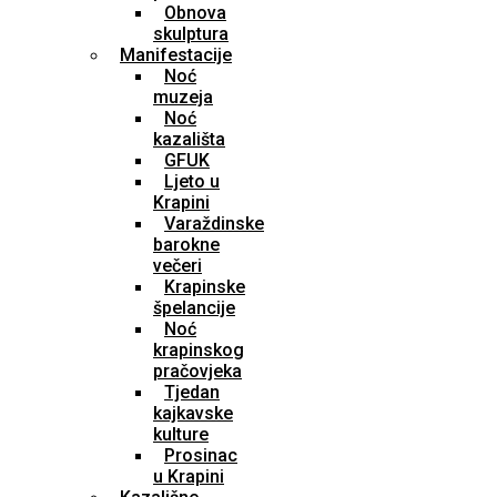
Obnova
skulptura
Manifestacije
Noć
muzeja
Noć
kazališta
GFUK
Ljeto u
Krapini
Varaždinske
barokne
večeri
Krapinske
špelancije
Noć
krapinskog
pračovjeka
Tjedan
kajkavske
kulture
Prosinac
u Krapini