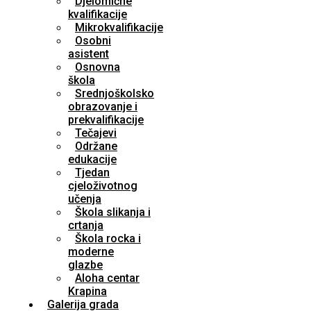
Djelomične
kvalifikacije
Mikrokvalifikacije
Osobni
asistent
Osnovna
škola
Srednjoškolsko
obrazovanje i
prekvalifikacije
Tečajevi
Održane
edukacije
Tjedan
cjeloživotnog
učenja
Škola slikanja i
crtanja
Škola rocka i
moderne
glazbe
Aloha centar
Krapina
Galerija grada