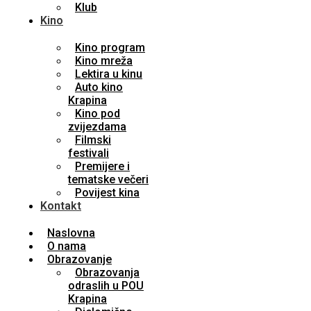
Klub
Kino
Kino program
Kino mreža
Lektira u kinu
Auto kino
Krapina
Kino pod
zvijezdama
Filmski
festivali
Premijere i
tematske večeri
Povijest kina
Kontakt
Naslovna
O nama
Obrazovanje
Obrazovanja
odraslih u POU
Krapina