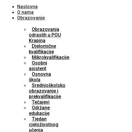
Naslovna
O nama
Obrazovanje
Obrazovanja
odraslih u POU
Krapina
Djelomične
kvalifikacije
Mikrokvalifikacije
Osobni
asistent
Osnovna
škola
Srednjoškolsko
obrazovanje i
prekvalifikacije
Tečajevi
Održane
edukacije
Tjedan
cjeloživotnog
učenja