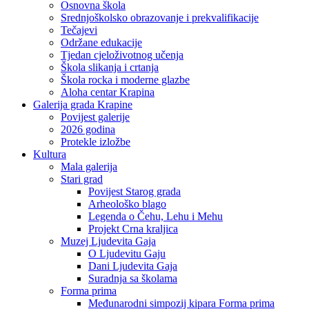
Osnovna škola
Srednjoškolsko obrazovanje i prekvalifikacije
Tečajevi
Održane edukacije
Tjedan cjeloživotnog učenja
Škola slikanja i crtanja
Škola rocka i moderne glazbe
Aloha centar Krapina
Galerija grada Krapine
Povijest galerije
2026 godina
Protekle izložbe
Kultura
Mala galerija
Stari grad
Povijest Starog grada
Arheološko blago
Legenda o Čehu, Lehu i Mehu
Projekt Crna kraljica
Muzej Ljudevita Gaja
O Ljudevitu Gaju
Dani Ljudevita Gaja
Suradnja sa školama
Forma prima
Međunarodni simpozij kipara Forma prima