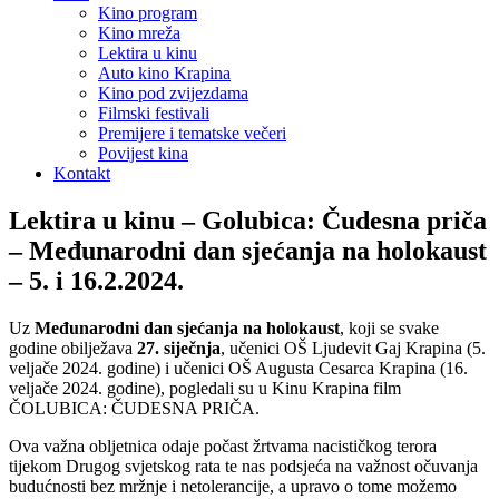
Kino program
Kino mreža
Lektira u kinu
Auto kino Krapina
Kino pod zvijezdama
Filmski festivali
Premijere i tematske večeri
Povijest kina
Kontakt
Lektira u kinu – Golubica: Čudesna priča
– Međunarodni dan sjećanja na holokaust
– 5. i 16.2.2024.
Uz
Međunarodni dan sjećanja na holokaust
, koji se svake
godine obilježava
27. siječnja
, učenici OŠ Ljudevit Gaj Krapina (5.
veljače 2024. godine) i učenici OŠ Augusta Cesarca Krapina (16.
veljače 2024. godine), pogledali su u Kinu Krapina film
ČOLUBICA: ČUDESNA PRIČA.
Ova važna obljetnica odaje počast žrtvama nacističkog terora
tijekom Drugog svjetskog rata te nas podsjeća na važnost očuvanja
budućnosti bez mržnje i netolerancije, a upravo o tome možemo