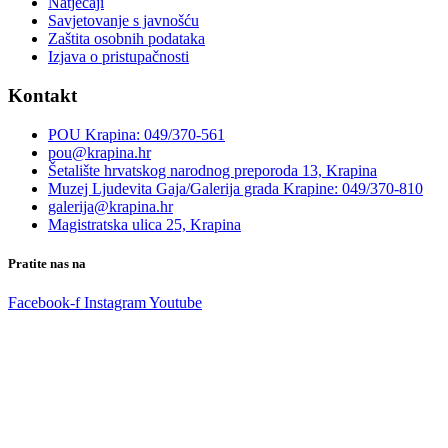
Natječaji
Savjetovanje s javnošću
Zaštita osobnih podataka
Izjava o pristupačnosti
Kontakt
POU Krapina: 049/370-561
pou@krapina.hr
Šetalište hrvatskog narodnog preporoda 13, Krapina
Muzej Ljudevita Gaja/Galerija grada Krapine: 049/370-810
galerija@krapina.hr
Magistratska ulica 25, Krapina
Pratite nas na
Facebook-f
Instagram
Youtube