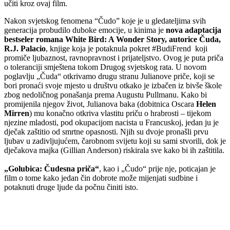
učiti kroz ovaj film.
Nakon svjetskog fenomena “Čudo” koje je u gledateljima svih
generacija probudilo duboke emocije, u kinima je
nova adaptacija
bestseler romana White Bird: A Wonder Story, autorice Čuda,
R.J. Palacio
, knjige koja je potaknula pokret #BudiFrend koji
promiče ljubaznost, ravnopravnost i prijateljstvo. Ovog je puta priča
o toleranciji smještena tokom Drugog svjetskog rata. U novom
poglavlju „Čuda“ otkrivamo drugu stranu Julianove priče, koji se
bori pronaći svoje mjesto u društvu otkako je izbačen iz bivše škole
zbog nedoličnog ponašanja prema Augustu Pullmanu. Kako bi
promijenila njegov život, Julianova baka (dobitnica Oscara
Helen
Mirren
) mu konačno otkriva vlastitu priču o hrabrosti – tijekom
njezine mladosti, pod okupacijom nacista u Francuskoj, jedan ju je
dječak zaštitio od smrtne opasnosti. Njih su dvoje pronašli prvu
ljubav u zadivljujućem, čarobnom svijetu koji su sami stvorili, dok je
dječakova majka (Gillian Anderson) riskirala sve kako bi ih zaštitila.
„Golubica: Čudesna priča“
, kao i „Čudo“ prije nje, poticajan je
film o tome kako jedan čin dobrote može mijenjati sudbine i
potaknuti druge ljude da počnu činiti isto.