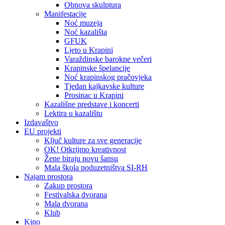
Obnova skulptura
Manifestacije
Noć muzeja
Noć kazališta
GFUK
Ljeto u Krapini
Varaždinske barokne večeri
Krapinske špelancije
Noć krapinskog pračovjeka
Tjedan kajkavske kulture
Prosinac u Krapini
Kazališne predstave i koncerti
Lektira u kazalištu
Izdavaštvo
EU projekti
Ključ kulture za sve generacije
OK! Otkrijmo kreativnost
Žene biraju novu šansu
Mala škola poduzetništva SI-RH
Najam prostora
Zakup prostora
Festivalska dvorana
Mala dvorana
Klub
Kino