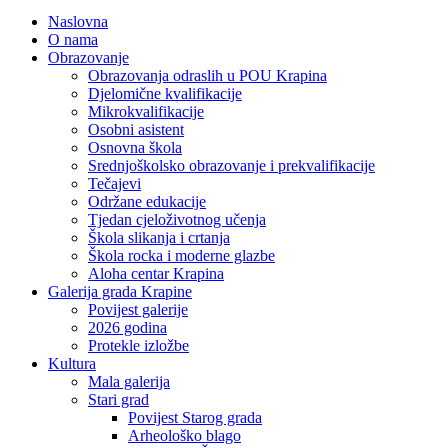
Naslovna
O nama
Obrazovanje
Obrazovanja odraslih u POU Krapina
Djelomične kvalifikacije
Mikrokvalifikacije
Osobni asistent
Osnovna škola
Srednjoškolsko obrazovanje i prekvalifikacije
Tečajevi
Održane edukacije
Tjedan cjeloživotnog učenja
Škola slikanja i crtanja
Škola rocka i moderne glazbe
Aloha centar Krapina
Galerija grada Krapine
Povijest galerije
2026 godina
Protekle izložbe
Kultura
Mala galerija
Stari grad
Povijest Starog grada
Arheološko blago