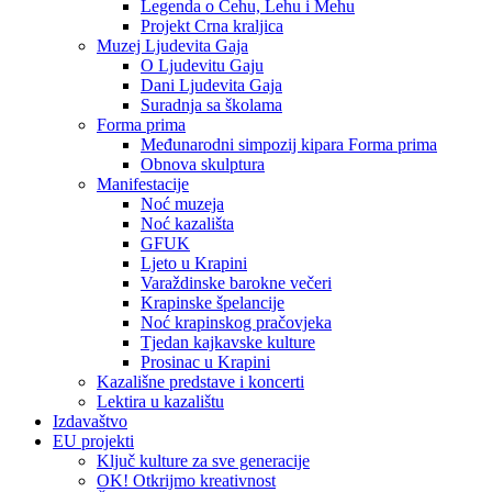
Legenda o Čehu, Lehu i Mehu
Projekt Crna kraljica
Muzej Ljudevita Gaja
O Ljudevitu Gaju
Dani Ljudevita Gaja
Suradnja sa školama
Forma prima
Međunarodni simpozij kipara Forma prima
Obnova skulptura
Manifestacije
Noć muzeja
Noć kazališta
GFUK
Ljeto u Krapini
Varaždinske barokne večeri
Krapinske špelancije
Noć krapinskog pračovjeka
Tjedan kajkavske kulture
Prosinac u Krapini
Kazališne predstave i koncerti
Lektira u kazalištu
Izdavaštvo
EU projekti
Ključ kulture za sve generacije
OK! Otkrijmo kreativnost