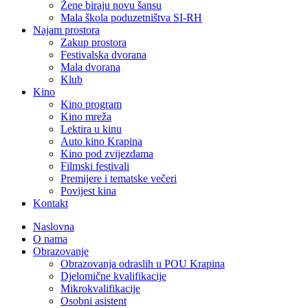
Žene biraju novu šansu
Mala škola poduzetništva SI-RH
Najam prostora
Zakup prostora
Festivalska dvorana
Mala dvorana
Klub
Kino
Kino program
Kino mreža
Lektira u kinu
Auto kino Krapina
Kino pod zvijezdama
Filmski festivali
Premijere i tematske večeri
Povijest kina
Kontakt
Naslovna
O nama
Obrazovanje
Obrazovanja odraslih u POU Krapina
Djelomične kvalifikacije
Mikrokvalifikacije
Osobni asistent