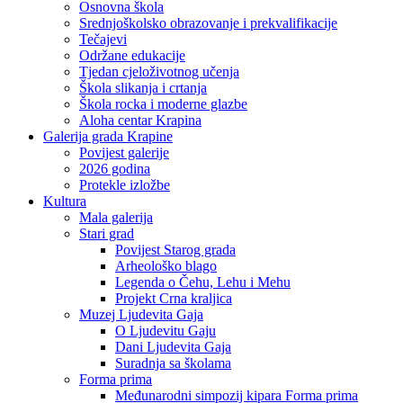
Osnovna škola
Srednjoškolsko obrazovanje i prekvalifikacije
Tečajevi
Održane edukacije
Tjedan cjeloživotnog učenja
Škola slikanja i crtanja
Škola rocka i moderne glazbe
Aloha centar Krapina
Galerija grada Krapine
Povijest galerije
2026 godina
Protekle izložbe
Kultura
Mala galerija
Stari grad
Povijest Starog grada
Arheološko blago
Legenda o Čehu, Lehu i Mehu
Projekt Crna kraljica
Muzej Ljudevita Gaja
O Ljudevitu Gaju
Dani Ljudevita Gaja
Suradnja sa školama
Forma prima
Međunarodni simpozij kipara Forma prima