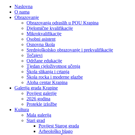
Naslovna
O nama
Obrazovanje
Obrazovanja odraslih u POU Krapina
Djelomične kvalifikacije
Mikrokvalifikacije
Osobni asistent
Osnovna škola
Srednjoškolsko obrazovanje i prekvalifikacije
Tečajevi
Održane edukacije
Tjedan cjeloživotnog učenja
Škola slikanja i crtanja
Škola rocka i moderne glazbe
Aloha centar Krapina
Galerija grada Krapine
Povijest galerije
2026 godina
Protekle izložbe
Kultura
Mala galerija
Stari grad
Povijest Starog grada
Arheološko blago