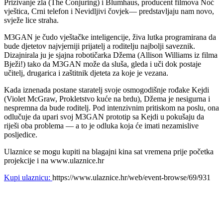
Prizivanje zla (The Conjuring) i Blumhaus, producent filmova Noć
vještica, Crni telefon i Nevidljivi čovjek— predstavljaju nam novo,
svježe lice straha.
M3GAN je čudo vještačke inteligencije, živa lutka programirana da
bude djetetov najvjerniji prijatelj a roditelju najbolji saveznik.
Dizajnirala ju je sjajna robotičarka Džema (Allison Williams iz filma
Bježi!) tako da M3GAN može da sluša, gleda i uči dok postaje
učitelj, drugarica i zaštitnik djeteta za koje je vezana.
Kada iznenada postane staratelj svoje osmogodišnje rođake Kejdi
(Violet McGraw, Prokletstvo kuće na brdu), Džema je nesigurna i
nespremna da bude roditelj. Pod intenzivnim pritiskom na poslu, ona
odlučuje da upari svoj M3GAN prototip sa Kejdi u pokušaju da
riješi oba problema — a to je odluka koja će imati nezamislive
posljedice.
Ulaznice se mogu kupiti na blagajni kina sat vremena prije početka
projekcije i na www.ulaznice.hr
Kupi ulaznicu:
https://www.ulaznice.hr/web/event-browse/69/931