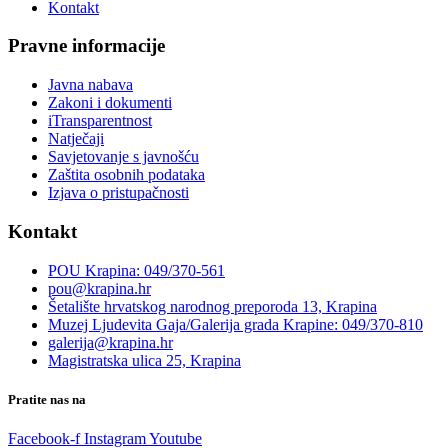
Kontakt
Pravne informacije
Javna nabava
Zakoni i dokumenti
iTransparentnost
Natječaji
Savjetovanje s javnošću
Zaštita osobnih podataka
Izjava o pristupačnosti
Kontakt
POU Krapina: 049/370-561
pou@krapina.hr
Šetalište hrvatskog narodnog preporoda 13, Krapina
Muzej Ljudevita Gaja/Galerija grada Krapine: 049/370-810
galerija@krapina.hr
Magistratska ulica 25, Krapina
Pratite nas na
Facebook-f
Instagram
Youtube