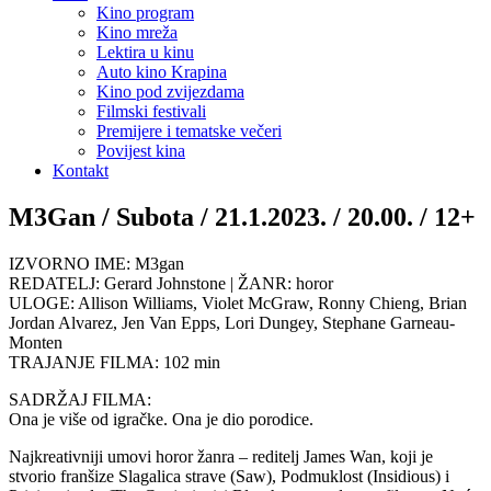
Kino program
Kino mreža
Lektira u kinu
Auto kino Krapina
Kino pod zvijezdama
Filmski festivali
Premijere i tematske večeri
Povijest kina
Kontakt
M3Gan / Subota / 21.1.2023. / 20.00. / 12+
IZVORNO IME: M3gan
REDATELJ: Gerard Johnstone | ŽANR: horor
ULOGE: Allison Williams, Violet McGraw, Ronny Chieng, Brian
Jordan Alvarez, Jen Van Epps, Lori Dungey, Stephane Garneau-
Monten
TRAJANJE FILMA: 102 min
SADRŽAJ FILMA:
Ona je više od igračke. Ona je dio porodice.
Najkreativniji umovi horor žanra – reditelj James Wan, koji je
stvorio franšize Slagalica strave (Saw), Podmuklost (Insidious) i