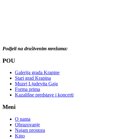
Podjeli na društvenim mrežama:
POU
Galerija grada Krapine
Stari grad Krapina
Muzej Ljudevita Gaja
Forma prima
Kazališne predstave i koncerti
Meni
O nama
Obrazovanje
Najam prostora
Kino