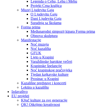
Legenda o Čehu, Lehu i Mehu
Projekt Crna kraljica
Muzej Ljudevita Gaja
O Ljudevitu Gaju
Dani Ljudevita Gaja
Suradnja sa školama
Forma prima
Međunarodni simpozij kipara Forma prima
Obnova skulptura
Manifestacije
Noć muzeja
Noć kazališta
GFUK
Ljeto u Krapini
Varaždinske barokne večeri
Krapinske špelancije
Noć krapinskog pračovjeka
Tjedan kajkavske kulture
Prosinac u Krapini
Kazališne predstave i koncerti
Lektira u kazalištu
Izdavaštvo
EU projekti
Ključ kulture za sve generacije
OK! Otkrijmo kreativnost