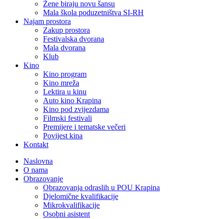
Žene biraju novu šansu
Mala škola poduzetništva SI-RH
Najam prostora
Zakup prostora
Festivalska dvorana
Mala dvorana
Klub
Kino
Kino program
Kino mreža
Lektira u kinu
Auto kino Krapina
Kino pod zvijezdama
Filmski festivali
Premijere i tematske večeri
Povijest kina
Kontakt
Naslovna
O nama
Obrazovanje
Obrazovanja odraslih u POU Krapina
Djelomične kvalifikacije
Mikrokvalifikacije
Osobni asistent