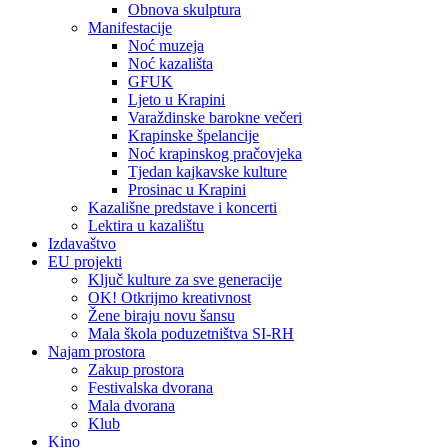
Obnova skulptura
Manifestacije
Noć muzeja
Noć kazališta
GFUK
Ljeto u Krapini
Varaždinske barokne večeri
Krapinske špelancije
Noć krapinskog pračovjeka
Tjedan kajkavske kulture
Prosinac u Krapini
Kazališne predstave i koncerti
Lektira u kazalištu
Izdavaštvo
EU projekti
Ključ kulture za sve generacije
OK! Otkrijmo kreativnost
Žene biraju novu šansu
Mala škola poduzetništva SI-RH
Najam prostora
Zakup prostora
Festivalska dvorana
Mala dvorana
Klub
Kino