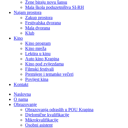
Žene biraju novu šansu
Mala škola poduzetništva SI-RH
Najam prostora
Zakup prostora
Festivalska dvorana
Mala dvorana
Klub
Kino
Kino program
Kino mreža
Lektira u kinu
Auto kino Krapina
Kino pod zvijezdama
Filmski festivali
Premijere i tematske večeri
Povijest kina
Kontakt
Naslovna
O nama
Obrazovanje
Obrazovanja odraslih u POU Krapina
Djelomične kvalifikacije
Mikrokvalifikacije
Osobni asistent