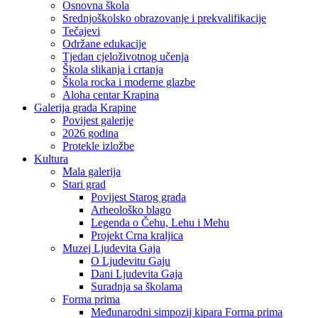
Osnovna škola
Srednjoškolsko obrazovanje i prekvalifikacije
Tečajevi
Održane edukacije
Tjedan cjeloživotnog učenja
Škola slikanja i crtanja
Škola rocka i moderne glazbe
Aloha centar Krapina
Galerija grada Krapine
Povijest galerije
2026 godina
Protekle izložbe
Kultura
Mala galerija
Stari grad
Povijest Starog grada
Arheološko blago
Legenda o Čehu, Lehu i Mehu
Projekt Crna kraljica
Muzej Ljudevita Gaja
O Ljudevitu Gaju
Dani Ljudevita Gaja
Suradnja sa školama
Forma prima
Međunarodni simpozij kipara Forma prima