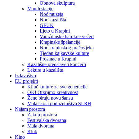
Obnova skulptura
Manifestacije
Noć muzeja
Noć kazališta
GFUK
Ljeto u Krapini
Varaždinske barokne večeri
Krapinske špelancije
Noć krapinskog pračovjeka
Tjedan kajkavske kulture
Prosinac u Krapini
Kazališne predstave i koncerti
Lektira u kazalištu
Izdavaštvo
EU projekti
Ključ kulture za sve generacije
OK! Otkrijmo kreativnost
Žene biraju novu šansu
Mala škola poduzetništva SI-RH
Najam prostora
Zakup prostora
Festivalska dvorana
Mala dvorana
Klub
Kino