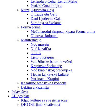
Legenda o Čehu, Lehu i Mehu
Projekt Crna kraljica
Muzej Ljudevita Gaja
O Ljudevitu Gaju
Dani Ljudevita Gaja
Suradnja sa školama
Forma prima
Međunarodni simpozij kipara Forma prima
Obnova skulptura
Manifestacije
Noć muzeja
Noć kazališta
GFUK
Ljeto u Krapini
Varaždinske barokne večeri
Krapinske špelancije
Noć krapinskog pračovjeka
Tjedan kajkavske kulture
Prosinac u Krapini
Kazališne predstave i koncerti
Lektira u kazalištu
Izdavaštvo
EU projekti
Ključ kulture za sve generacije
OK! Otkrijmo kreativnost