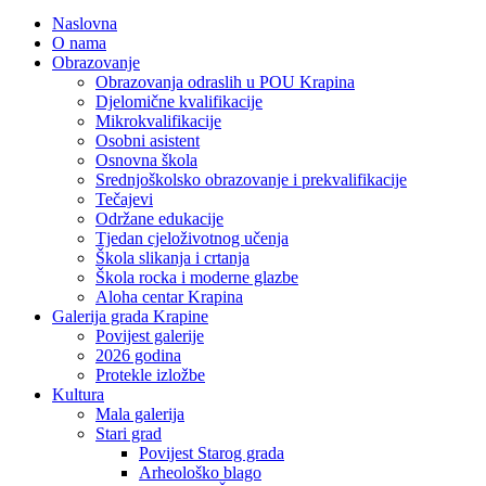
Naslovna
O nama
Obrazovanje
Obrazovanja odraslih u POU Krapina
Djelomične kvalifikacije
Mikrokvalifikacije
Osobni asistent
Osnovna škola
Srednjoškolsko obrazovanje i prekvalifikacije
Tečajevi
Održane edukacije
Tjedan cjeloživotnog učenja
Škola slikanja i crtanja
Škola rocka i moderne glazbe
Aloha centar Krapina
Galerija grada Krapine
Povijest galerije
2026 godina
Protekle izložbe
Kultura
Mala galerija
Stari grad
Povijest Starog grada
Arheološko blago