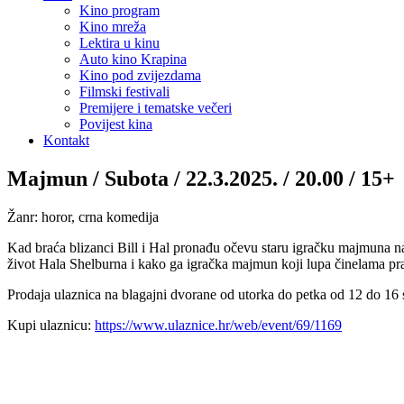
Kino program
Kino mreža
Lektira u kinu
Auto kino Krapina
Kino pod zvijezdama
Filmski festivali
Premijere i tematske večeri
Povijest kina
Kontakt
Majmun / Subota / 22.3.2025. / 20.00 / 15+
Žanr: horor, crna komedija
Kad braća blizanci Bill i Hal pronađu očevu staru igračku majmuna na 
život Hala Shelburna i kako ga igračka majmun koji lupa činelama prat
Prodaja ulaznica na blagajni dvorane od utorka do petka od 12 do 16 s
Kupi ulaznicu:
https://www.ulaznice.hr/web/event/69/1169